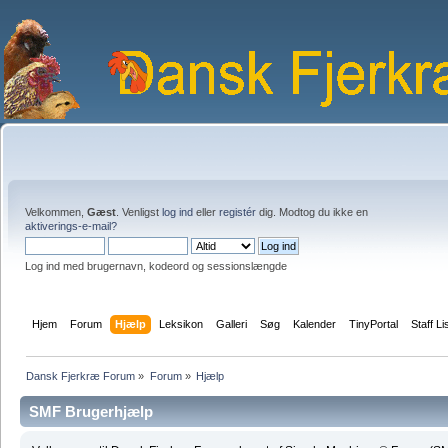
Velkommen,
Gæst
. Venligst
log ind
eller
registér
dig. Modtog du ikke en
aktiverings-e-mail?
Log ind med brugernavn, kodeord og sessionslængde
Hjem
Forum
Hjælp
Leksikon
Galleri
Søg
Kalender
TinyPortal
Staff Li
Dansk Fjerkræ Forum
»
Forum
»
Hjælp
SMF Brugerhjælp