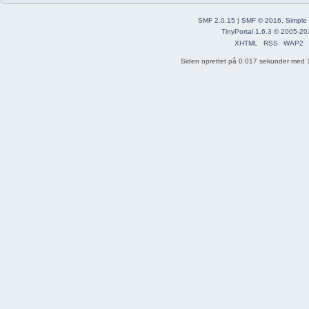
SMF 2.0.15
|
SMF © 2016
,
Simple
TinyPortal 1.6.3
©
2005-20
XHTML
RSS
WAP2
Siden oprettet på 0.017 sekunder med 1