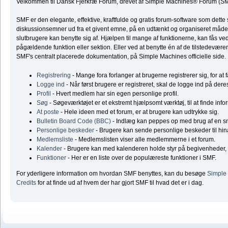
Velkommen til Dansk Fjerkræ Forum, drevet af Simple Machines® Forum (SM
SMF er den elegante, effektive, kraftfulde og gratis forum-software som dette 
diskussionsemner ud fra et givent emne, på en udtænkt og organiseret måde
slutbrugere kan benytte sig af. Hjælpen til mange af funktionerne, kan fås ve
pågældende funktion eller sektion. Eller ved at benytte én af de tilstedeværend
SMF's centralt placerede dokumentation, på Simple Machines officielle side.
Registrering
- Mange fora forlanger at brugerne registrerer sig, for at 
Logge ind
- Når først brugere er registreret, skal de logge ind på dere
Profil
- Hvert medlem har sin egen personlige profil.
Søg
- Søgeværktøjet er et ekstremt hjælpsomt værktøj, til at finde inf
At poste
- Hele ideen med et forum, er at brugere kan udtrykke sig.
Bulletin Board Code (BBC)
- Indlæg kan peppes op med brug af en 
Personlige beskeder
- Brugere kan sende personlige beskeder til hi
Medlemsliste
- Medlemslisten viser alle medlemmerne i et forum.
Kalender
- Brugere kan med kalenderen holde styr på begivenheder, f
Funktioner
- Her er en liste over de populæreste funktioner i SMF.
For yderligere information om hvordan SMF benyttes, kan du besøge
Simple
Credits
for at finde ud af hvem der har gjort SMF til hvad det er i dag.