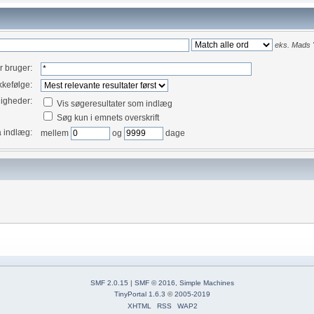
eks.
Mads "
er bruger:
kefølge:
igheder:
Vis søgeresultater som indlæg
Søg kun i emnets overskrift
å indlæg:
mellem
og
dage
SMF 2.0.15
|
SMF © 2016
,
Simple Machines
TinyPortal 1.6.3
©
2005-2019
XHTML
RSS
WAP2