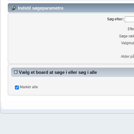
Indstil søgeparametre
Søg efter:
Eft
Søge ræk
Valgmul
Alder p
Vælg et board at søge i eller søg i alle
Markér alle