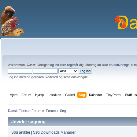
Velkommen,
Gæst
. Venligst
log ind
eller
registér
dig. Modtog du ikke en
aktiverings-e-m
Log ind med brugernavn, kodeord og sessionslængde
Hjem
Forum
Hjælp
Leksikon
Galleri
Søg
Kalender
TinyPortal
Staff Lis
Dansk Fjerkræ Forum
»
Forum
»
Søg
Udvidet søgning
Søg artikler
|
Søg Downloads Manager