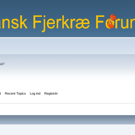
ail?
t
Recent Topics
Log ind
Registrér