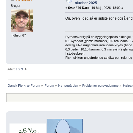
oktober 2025
Bruger
«
Svar #46 Dato:
19 Maj , 2026, 18:02 »
Og, oven i det, så er sidste zone også en
Indlæg: 67
Dyreansvarlig på en byggelegeplads siden juli '
0.1 wyandot (gamle mormor), 0.6 araucana, 2.4 
dværg silke nøgenhals+araucana kryds (hane des
0.3 geder, 10.15 kaniner, 0.3 marsvin (2 glat og
I støbeskeen:
Fisk, sikkert ungefødende tandkarper, rejer og
Sider:
1
2
3
[
4
]
Dansk Fjerkræ Forum
»
Forum
»
Hønsegården
»
Problemer og sygdomme
»
Højpat