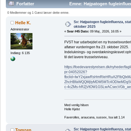
Forfatter
Emne: Højpatogen fugleinfluen
gange)
0 Medlemmer og 1 Gæst læser dette emne.
Sv: Højpatogen fugleinfluenza, sta
Helle K.
oktober 2025
Administrator
«
Svar #45 Dato:
09 Maj , 2026, 16:05 »
FVST har udarbejdet en ny trusselsvurderi
afløser vurderingen fra 23. oktober 2025.
Indeluknings- og overdækningskravet oph
Indlæg: 6 135
til det lavere trusselsniveau.
https://foedevarestyrelsen.dk/nyheder/fag
pr-04052026?
fbclid=IwY2xjawRsHmRleHRuA2FlbQI
ZhcHBfaWQQMjIyMDM5MTc4ODIwMDg5
c-4cZMs-hRZjVtOW1GSLwACsecVGb_
Med venlig hilsen
Helle Kjelst
Faverolles, araucana, sussex, Isa ialt 1.14
Sv: Højpatogen fugleinfluenza, sta
Tomzen