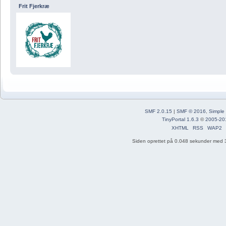
Frit Fjerkræ
SMF 2.0.15
|
SMF © 2016
,
Simple
TinyPortal 1.6.3
©
2005-20
XHTML
RSS
WAP2
Siden oprettet på 0.048 sekunder med 3