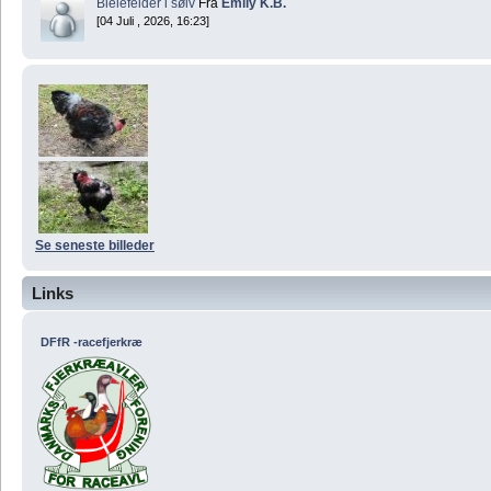
Bielefelder i sølv
Fra
Emily K.B.
[04 Juli , 2026, 16:23]
Se seneste billeder
Links
DFfR -racefjerkræ