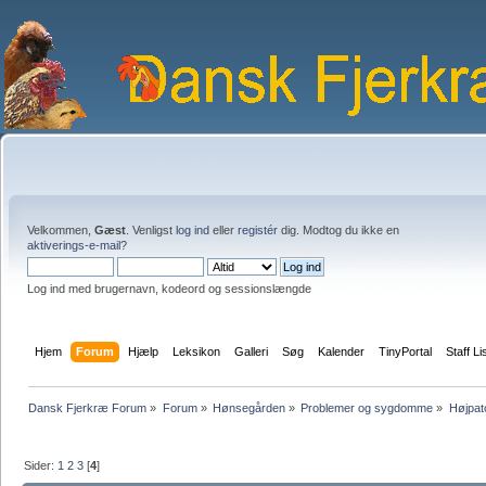
Velkommen,
Gæst
. Venligst
log ind
eller
registér
dig. Modtog du ikke en
aktiverings-e-mail?
Log ind med brugernavn, kodeord og sessionslængde
Hjem
Forum
Hjælp
Leksikon
Galleri
Søg
Kalender
TinyPortal
Staff Li
Dansk Fjerkræ Forum
»
Forum
»
Hønsegården
»
Problemer og sygdomme
»
Højpat
Sider:
1
2
3
[
4
]