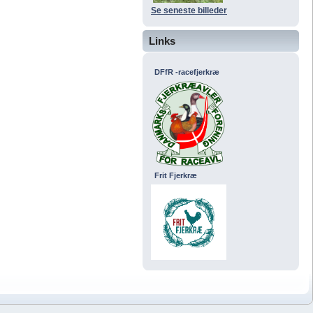
Se seneste billeder
Links
DFfR -racefjerkræ
Frit Fjerkræ