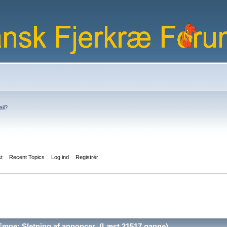
ail?
st
Recent Topics
Log ind
Registrér
mne: Sletning af annoncer (Læst 21517 gange)