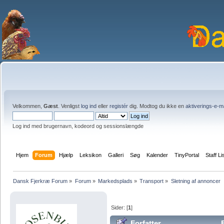
Velkommen,
Gæst
. Venligst
log ind
eller
registér
dig. Modtog du ikke en
aktiverings-e-m
Log ind med brugernavn, kodeord og sessionslængde
Hjem
Forum
Hjælp
Leksikon
Galleri
Søg
Kalender
TinyPortal
Staff Li
Dansk Fjerkræ Forum
»
Forum
»
Markedsplads
»
Transport
»
Sletning af annoncer
Sider: [
1
]
Forfatter
E