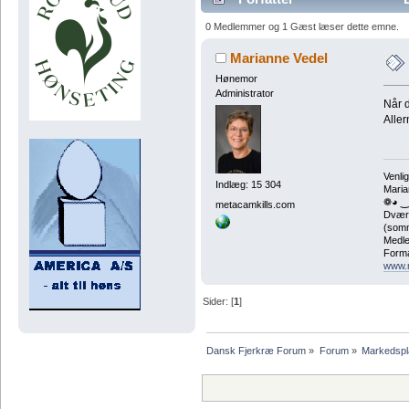
0 Medlemmer og 1 Gæst læser dette emne.
Marianne Vedel
Hønemor
Administrator
Når d
Aller
Venlig
Indlæg: 15 304
Maria
❁◕ ‿
metacamkills.com
Dværg
(somm
Medle
Forma
www.
Sider: [
1
]
Dansk Fjerkræ Forum
»
Forum
»
Markedspl