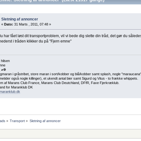
Sletning af annoncer
«
Dato:
31 Marts , 2011, 07:48 »
u har fået løst dit transportproblem, vil vi bede dig slette din tråd, det gør du sålede
nederst i tråden klikker du på "Fjern emne"
 hilsen
nne
 ◕❁
maran i gråstribet, store maran i sort/kobber og blå/kobber samt splash, nogle "maraucana", 
etider også nogle killinger), et ukendt antal bier samt Sigurd og Vitus - to frække whippets.
m af Marans Club France, Marans Club Deutchland, DFfR, Faxe Fjerkræklub.
nd for Maranklub DK
maranklub.dk
ads
»
Transport
»
Sletning af annoncer