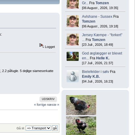
Gr...
Fra
Tomzen
[06 August , 2026, 19:35]
Avlshane - Sussex
Fra
Tomzen
[06 August , 2026, 19:18]
s:
Jersey Kæmpe - “forkert”
...
Fra
Tomzen
[23 Juli , 2026, 18:49]
Logget
God æglægger er blevet
en...
Fra
Helle K.
[17 Juli , 2026, 21:37]
2.2 påfugle. 5 dejlige siameserkatte
Bielefelder i sølv
Fra
Emily K.B.
[04 Juli , 2026, 16:23]
UDSKRIV
« forrige
næste »
Gå til: