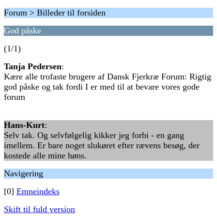
Forum > Billeder til forsiden
God påske
(1/1)
Tanja Pedersen
:
Kære alle trofaste brugere af Dansk Fjerkræ Forum: Rigtig
god påske og tak fordi I er med til at bevare vores gode
forum
Hans-Kurt
:
Selv tak. Og selvfølgelig kikker jeg forbi - en gang
imellem. Er bare noget slukøret efter rævens besøg, der
kostede alle mine høns.
Navigering
[0]
Emneindeks
Skift til fuld version