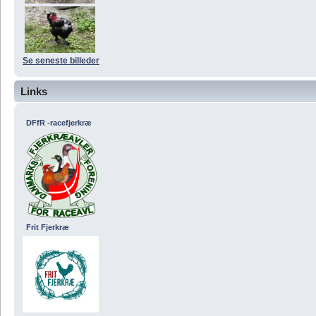
Se seneste billeder
Links
DFfR -racefjerkræ
Frit Fjerkræ