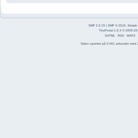
SMF 2.0.15
|
SMF © 2016
,
Simple
TinyPortal 1.6.3
©
2005-20
XHTML
RSS
WAP2
Siden oprettet på 0.061 sekunder med 2