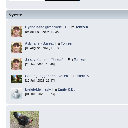
Nyeste
Hybrid hane gives væk: Gr...
Fra
Tomzen
[06 August , 2026, 19:35]
Avlshane - Sussex
Fra
Tomzen
[06 August , 2026, 19:18]
Jersey Kæmpe - “forkert” ...
Fra
Tomzen
[23 Juli , 2026, 18:49]
God æglægger er blevet en...
Fra
Helle K.
[17 Juli , 2026, 21:37]
Bielefelder i sølv
Fra
Emily K.B.
[04 Juli , 2026, 16:23]