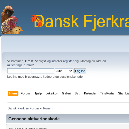
Velkommen,
Gæst
. Venligst
log ind
eller
registér
dig. Modtog du ikke en
aktiverings-e-mail?
Log ind med brugernavn, kodeord og sessionslængde
Hjem
Forum
Hjælp
Leksikon
Galleri
Søg
Kalender
TinyPortal
Staff Li
Dansk Fjerkræ Forum
»
Forum
Gensend aktiveringskode