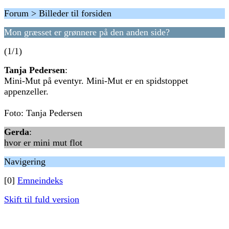
Forum > Billeder til forsiden
Mon græsset er grønnere på den anden side?
(1/1)
Tanja Pedersen
:
Mini-Mut på eventyr. Mini-Mut er en spidstoppet
appenzeller.
Foto: Tanja Pedersen
Gerda
:
hvor er mini mut flot
Navigering
[0]
Emneindeks
Skift til fuld version