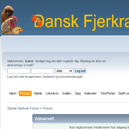
Velkommen,
Gæst
. Venligst
log ind
eller
registér
dig. Modtog du ikke en
aktiverings-e-mail?
Log ind med brugernavn, kodeord og sessionslængde
Hjem
Forum
Hjælp
Leksikon
Galleri
Søg
Kalender
TinyPortal
Staff Li
Dansk Fjerkræ Forum
»
Forum
Advarsel!
Kun registrerede medlemmer har adgang til