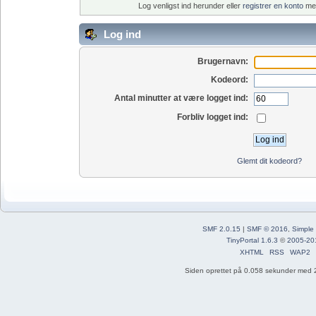
Log venligst ind herunder eller
registrer en konto
med
Log ind
Brugernavn:
Kodeord:
Antal minutter at være logget ind:
Forbliv logget ind:
Glemt dit kodeord?
SMF 2.0.15
|
SMF © 2016
,
Simple
TinyPortal 1.6.3
©
2005-20
XHTML
RSS
WAP2
Siden oprettet på 0.058 sekunder med 2