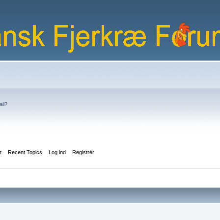
ail?
t
Recent Topics
Log ind
Registrér