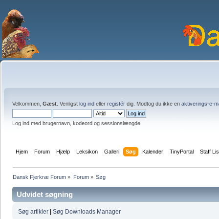
Velkommen,
Gæst
. Venligst
log ind
eller
registér
dig. Modtog du ikke en
aktiverings-e-m
Log ind med brugernavn, kodeord og sessionslængde
Hjem
Forum
Hjælp
Leksikon
Galleri
Søg
Kalender
TinyPortal
Staff Lis
Dansk Fjerkræ Forum
»
Forum
»
Søg
Udvidet søgning
Søg artikler
|
Søg Downloads Manager