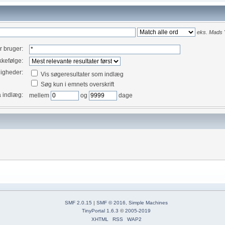
eks.
Mads "
er bruger:
kefølge:
igheder:
Vis søgeresultater som indlæg
Søg kun i emnets overskrift
å indlæg:
mellem
og
dage
SMF 2.0.15
|
SMF © 2016
,
Simple Machines
TinyPortal 1.6.3
©
2005-2019
XHTML
RSS
WAP2