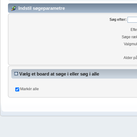
Indstil søgeparametre
Søg efter:
Eft
Søge ræk
Valgmul
Alder p
Vælg et board at søge i eller søg i alle
Markér alle