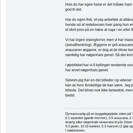
Hvis du har egen hane er det måske ham der
god til det.
Har du egen flok, vil jeg anbefale at afskr
hende ud af redekassen hver gang hun er i 
et stort pres på en høne at ruge i en ell
Vi har ingen orpington'er, men vi har mas
(selvafhentning). Æggene er grå araucane
araucaner æggene, er dog at de bliver bef
samtidig har nøgenhals genet. Så der kom
I øjeblikket har vi 8 kyllinger rendende ru
har arvet nøgenhals genet.
Selvom jeg har en del billeder og videoer a
kan se hvor forskellige de kan være. Jeg p
billede. Det bliver nok ikke fantastisk, me
bedst.
Dyreansvarlig på en byggelegeplads siden juli '
0.1 wyandot (gamle mormor), 0.6 araucana, 2.4 
dværg silke nøgenhals+araucana kryds (hane des
0.3 geder, 10.15 kaniner, 0.3 marsvin (2 glat og
I støbeskeen: