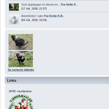
God æglægger er blevet en...
Fra
Helle K.
[17 Juli , 2026, 21:37]
Bielefelder i sølv
Fra
Emily K.B.
[04 Juli , 2026, 16:23]
Se seneste billeder
Links
DFfR -racefjerkræ