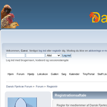
Velkommen,
Gæst
. Venligst
log ind
eller
registér
dig. Modtog du ikke en
aktiverings-e-m
Log ind med brugernavn, kodeord og sessionslængde
Hjem
Forum
Hjælp
Leksikon
Galleri
Søg
Kalender
TinyPortal
Staff Lis
Dansk Fjerkræ Forum
»
Forum
»
Registrér
Registrationsaftale
Regler for medlemmer af Dansk Fjerk