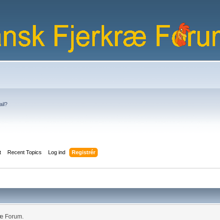
ail?
t
Recent Topics
Log ind
Registrér
ræ Forum.