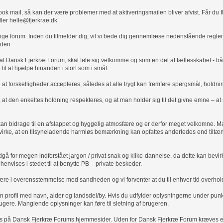
k mail, så kan der være problemer med at aktiveringsmailen bliver afvist. Får du 
ller helle@fjerkrae.dk
ejlige forum. Inden du tilmelder dig, vil vi bede dig gennemlæse nedenstående regle
iden.
re af Dansk Fjerkræ Forum, skal føle sig velkomme og som en del af fællesskabet -
e til at hjælpe hinanden i stort som i småt.
 at forskelligheder accepteres, således at alle trygt kan fremføre spørgsmål, holdnin
 at den enkeltes holdning respekteres, og at man holder sig til det givne emne – at
an bidrage til en afslappet og hyggelig atmosfære og er derfor meget velkomne.
irke, at en tilsyneladende harmløs bemærkning kan opfattes anderledes end tiltæn
 for megen indforstået jargon / privat snak og klike-dannelse, da dette kan bevir
 henvises i stedet til at benytte PB – private beskeder.
 være i overensstemmelse med sandheden og vi forventer at du til enhver tid overhol
 profil med navn, alder og landsdel/by. Hvis du udfylder oplysningerne under punkte
ugere. Manglende oplysninger kan føre til sletning af brugeren.
ruges på Dansk Fjerkræ Forums hjemmesider. Uden for Dansk Fjerkræ Forum kræves ej