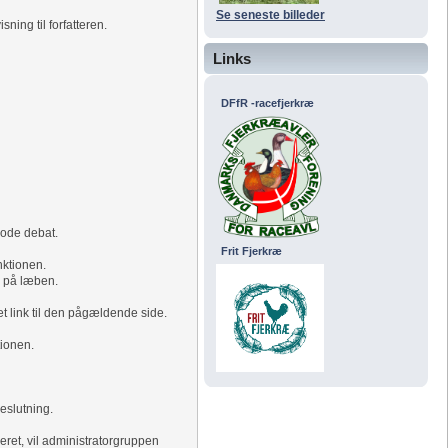
Se seneste billeder
ning til forfatteren.
Links
DFfR -racefjerkræ
gode debat.
Frit Fjerkræ
nktionen.
l på læben.
et link til den pågældende side.
tionen.
beslutning.
reret, vil administratorgruppen