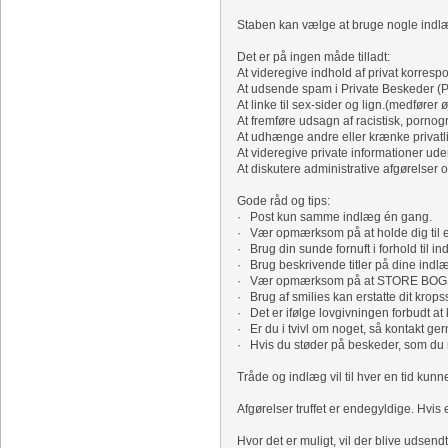
Staben kan vælge at bruge nogle indlæg 
Det er på ingen måde tilladt:
At videregive indhold af privat korres
At udsende spam i Private Beskeder (P
At linke til sex-sider og lign.(medfører 
At fremføre udsagn af racistisk, pornog
At udhænge andre eller krænke privatli
At videregive private informationer ud
At diskutere administrative afgørelser of
Gode råd og tips:
· Post kun samme indlæg én gang.
· Vær opmærksom på at holde dig til em
· Brug din sunde fornuft i forhold til in
· Brug beskrivende titler på dine indlæg
· Vær opmærksom på at STORE BOGSTAVER
· Brug af smilies kan erstatte dit krops
· Det er ifølge lovgivningen forbudt at
· Er du i tvivl om noget, så kontakt ger
· Hvis du støder på beskeder, som du m
Tråde og indlæg vil til hver en tid ku
Afgørelser truffet er endegyldige. Hvis e
Hvor det er muligt, vil der blive udsend