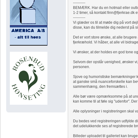
----------
BEMÆRK. Har du en hotmail eller outloo
1-2 timer, så kontakt finn@fjerkrae.dk e
----------
Vi glæder os til at møde dig på vort d
disse, kan du tilmelde dig nederst på s
Det er vort store ønske, at alle bruge
fjerkræhold. Vi håber, at alle vil bidrag
Vi ønsker, at der holdes en god tone og
Selvom der opstår uenighed, ønsker vi,
personen.
Sjove og humoristiske bemærkninger k
at ganske små nuanceforskelle kan bev
sammenhæng, den fremsættes i.
Alle bør være opmærksomme på at undgå
kan komme til at føle sig "udenfor". Der
Alle oplysninger i registreringen skal
Du bedes ved registreringen udfylde din
det udelukkende ses af registrerede br
Billeder uploadet til galleriet kan b