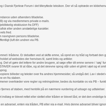
i Dansk Fjerkræ Forum i det tilknyttede leksikon. Der vil så optræde en kildehenvis
pondance uden afsenders tilladelse.
B) og via medlemmers private e-mails.
øjeblikkelig eksklusion fra DFF)
rafisk eller anden anstødelige karakter.
vets fred.
en navngiven persons tilladelse.
fentligt (luft din undren via PB.
net i trådene. Er debatten ved at skifte emne, så opret en ny tråd og fortsæt den 
dholdet af websides der henvises til, samt links og artikler.
. Det vil gøre det lettere for andre brugere, at søge efter dit emne senere i ’søg’ fu
 svarer til at råbe, og at det skrevne sprog står uden et glimt i øjet og et smi
sprog.
 kopiere billeder og tekster over fra andres hjemmesider, så undgå det. Lav i stedet 
ne en fra staben.
ener overtræder vore regler og retningslinier, bedes du kontakte os via PB – funk
nne fjernes af staben, med henblik på en nærmere vurdering af udsagn og udtalelser.
t indlæg er blevet rettet eller slettet eller tråden er blevet låst, er det den endelige 
t en advarsel, enten via tråden, PB eller via e-mail. Hvis denne advarsel bliver igno