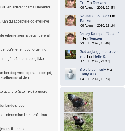
Gr...
Fra
Tomzen
IKKE en aktiveringsmail indenfor
[06 August , 2026, 19:35]
Avlshane - Sussex
Fra
Tomzen
r. Kan du acceptere og efterleve
[06 August , 2026, 19:18]
Jersey Kæmpe - “forkert”
 både erfarne som nybegyndere af
...
Fra
Tomzen
[23 Juli , 2026, 18:49]
ger og/eller en god fortælling.
God æglægger er blevet
en...
Fra
Helle K.
 man går efter emnet og ikke
[17 Juli , 2026, 21:37]
Bielefelder i sølv
Fra
 Man bør dog være opmærksom på,
Emily K.B.
kt afhænigt af den
[04 Juli , 2026, 16:23]
ke at andre (især nye) brugere
der landets love.
t Information i din profil, kan
erens tilladelse.