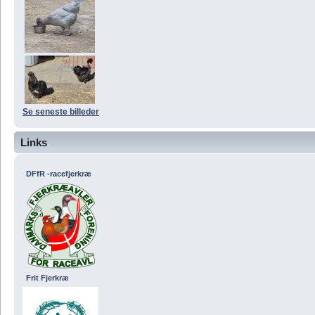
Se seneste billeder
Links
DFfR -racefjerkræ
Frit Fjerkræ