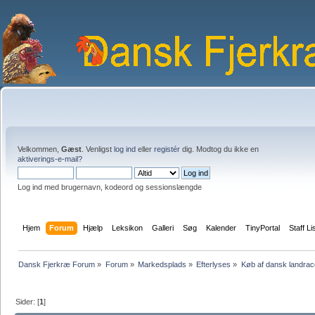
Velkommen,
Gæst
. Venligst
log ind
eller
registér
dig. Modtog du ikke en
aktiverings-e-mail?
Log ind med brugernavn, kodeord og sessionslængde
Hjem
Forum
Hjælp
Leksikon
Galleri
Søg
Kalender
TinyPortal
Staff Li
Dansk Fjerkræ Forum
»
Forum
»
Markedsplads
»
Efterlyses
»
Køb af dansk landra
Sider: [
1
]