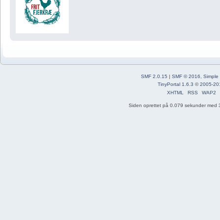
SMF 2.0.15
|
SMF © 2016
,
Simple
TinyPortal 1.6.3
©
2005-20
XHTML
RSS
WAP2
Siden oprettet på 0.079 sekunder med 3