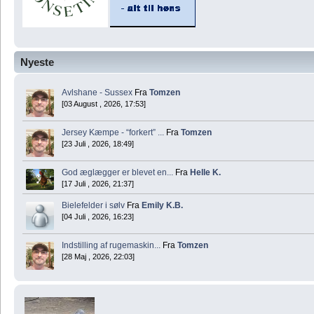
Nyeste
Avlshane - Sussex
Fra
Tomzen
[03 August , 2026, 17:53]
Jersey Kæmpe - “forkert” ...
Fra
Tomzen
[23 Juli , 2026, 18:49]
God æglægger er blevet en...
Fra
Helle K.
[17 Juli , 2026, 21:37]
Bielefelder i sølv
Fra
Emily K.B.
[04 Juli , 2026, 16:23]
Indstilling af rugemaskin...
Fra
Tomzen
[28 Maj , 2026, 22:03]