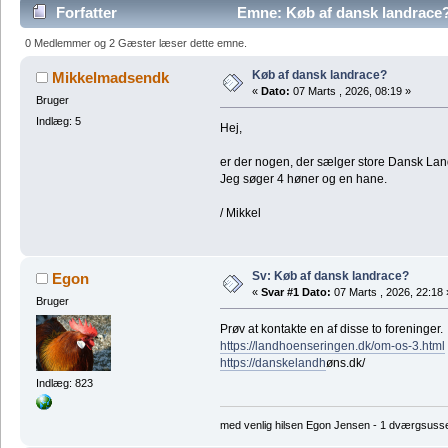
Forfatter
Emne: Køb af dansk landrace
0 Medlemmer og 2 Gæster læser dette emne.
Køb af dansk landrace?
Mikkelmadsendk
«
Dato:
07 Marts , 2026, 08:19 »
Bruger
Indlæg: 5
Hej,
er der nogen, der sælger store Dansk La
Jeg søger 4 høner og en hane.
/ Mikkel
Sv: Køb af dansk landrace?
Egon
«
Svar #1 Dato:
07 Marts , 2026, 22:18 
Bruger
Prøv at kontakte en af disse to foreninger.
https://landhoenseringen.dk/om-os-3.html
https://danskelandh
øns.dk/
Indlæg: 823
med venlig hilsen Egon Jensen - 1 dværgsuss