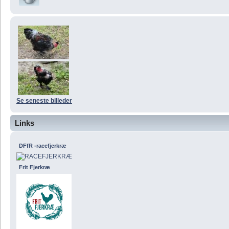
Se seneste billeder
Links
DFfR -racefjerkræ
Frit Fjerkræ