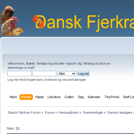
Velkommen,
Gæst
. Venligst
log ind
eller
registér
dig. Modtog du ikke en
aktiverings-e-mail?
Log ind med brugernavn, kodeord og sessionslængde
Hjem
Forum
Hjælp
Leksikon
Galleri
Søg
Kalender
TinyPortal
Staff Li
Dansk Fjerkræ Forum
»
Forum
»
Hønsegården
»
Svømmefugle
»
Danske landgæs 
Sider: [
1
]