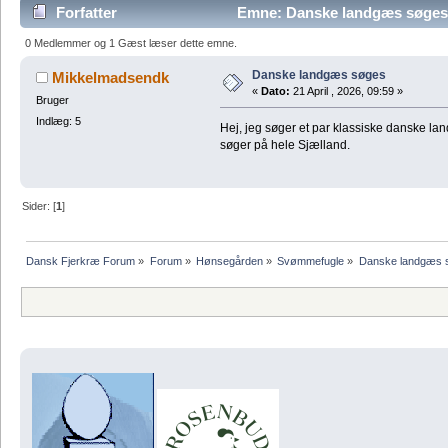
Forfatter
Emne: Danske landgæs søges
0 Medlemmer og 1 Gæst læser dette emne.
Danske landgæs søges
Mikkelmadsendk
«
Dato:
21 April , 2026, 09:59 »
Bruger
Indlæg: 5
Hej, jeg søger et par klassiske danske la
søger på hele Sjælland.
Sider: [
1
]
Dansk Fjerkræ Forum
»
Forum
»
Hønsegården
»
Svømmefugle
»
Danske landgæs 