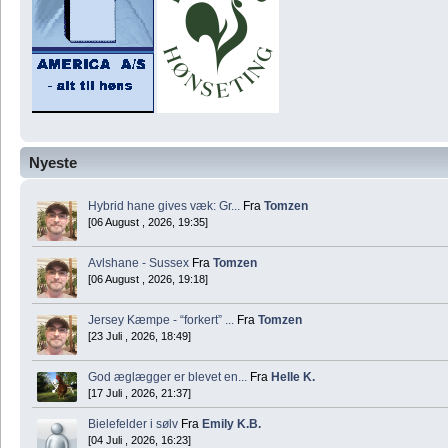
Nyeste
Hybrid hane gives væk: Gr...
Fra
Tomzen
[06 August , 2026, 19:35]
Avlshane - Sussex
Fra
Tomzen
[06 August , 2026, 19:18]
Jersey Kæmpe - “forkert” ...
Fra
Tomzen
[23 Juli , 2026, 18:49]
God æglægger er blevet en...
Fra
Helle K.
[17 Juli , 2026, 21:37]
Bielefelder i sølv
Fra
Emily K.B.
[04 Juli , 2026, 16:23]