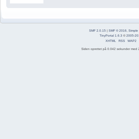
SMF 2.0.15
|
SMF © 2016
,
Simple
TinyPortal 1.6.3
©
2005-20
XHTML
RSS
WAP2
Siden oprettet på 0.042 sekunder med 2