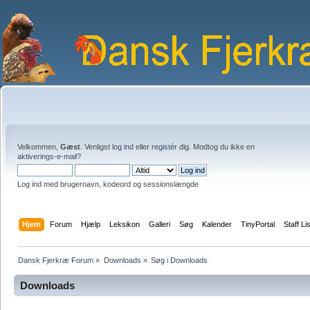
Velkommen,
Gæst
. Venligst
log ind
eller
registér
dig. Modtog du ikke en
aktiverings-e-mail?
Log ind med brugernavn, kodeord og sessionslængde
Hjem
Forum
Hjælp
Leksikon
Galleri
Søg
Kalender
TinyPortal
Staff Li
Dansk Fjerkræ Forum
»
Downloads
»
Søg i Downloads
Downloads