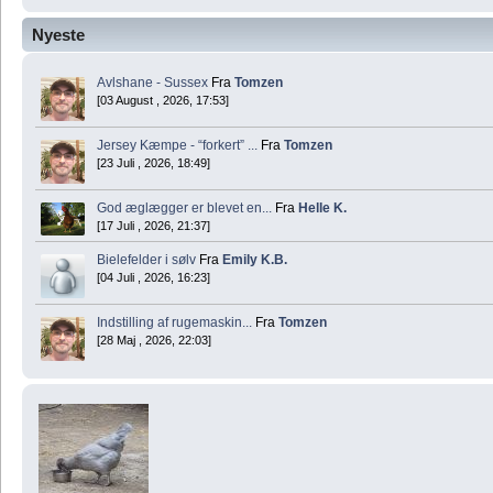
Nyeste
Avlshane - Sussex
Fra
Tomzen
[03 August , 2026, 17:53]
Jersey Kæmpe - “forkert” ...
Fra
Tomzen
[23 Juli , 2026, 18:49]
God æglægger er blevet en...
Fra
Helle K.
[17 Juli , 2026, 21:37]
Bielefelder i sølv
Fra
Emily K.B.
[04 Juli , 2026, 16:23]
Indstilling af rugemaskin...
Fra
Tomzen
[28 Maj , 2026, 22:03]