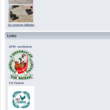
Se seneste billeder
Links
DFfR -racefjerkræ
Frit Fjerkræ