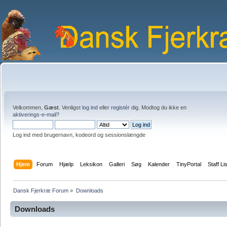
Velkommen,
Gæst
. Venligst
log ind
eller
registér
dig. Modtog du ikke en
aktiverings-e-mail?
Log ind med brugernavn, kodeord og sessionslængde
Hjem
Forum
Hjælp
Leksikon
Galleri
Søg
Kalender
TinyPortal
Staff Li
Dansk Fjerkræ Forum
»
Downloads
Downloads