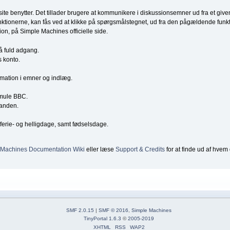
e site benytter. Det tillader brugere at kommunikere i diskussionsemner ud fra et 
ktionerne, kan fås ved at klikke på spørgsmålstegnet, ud fra den pågældende funktio
ion, på Simple Machines officielle side.
få fuld adgang.
s konto.
ormation i emner og indlæg.
smule BBC.
nanden.
erie- og helligdage, samt fødselsdage.
 Machines Documentation Wiki
eller læse
Support & Credits
for at finde ud af hvem 
SMF 2.0.15
|
SMF © 2016
,
Simple Machines
TinyPortal 1.6.3
©
2005-2019
XHTML
RSS
WAP2