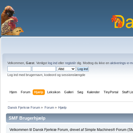
Velkommen,
Gæst
. Venligst
log ind
eller
registér
dig. Modtog du ikke en
aktiverings-e-m
Log ind med brugernavn, kodeord og sessionslængde
Hjem
Forum
Hjælp
Leksikon
Galleri
Søg
Kalender
TinyPortal
Staff Li
Dansk Fjerkræ Forum
»
Forum
»
Hjælp
SMF Brugerhjælp
Velkommen til Dansk Fjerkræ Forum, drevet af Simple Machines® Forum (SM