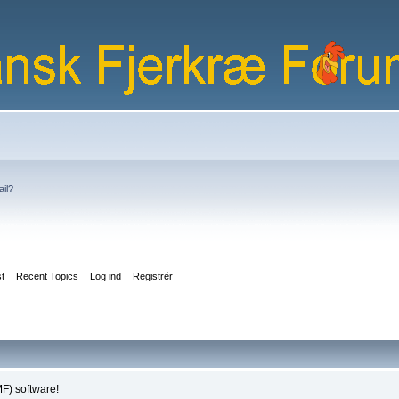
ail?
st
Recent Topics
Log ind
Registrér
F) software!