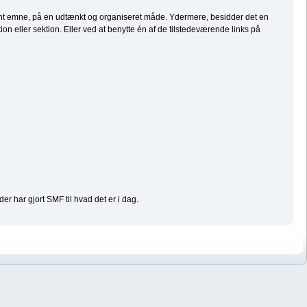
givent emne, på en udtænkt og organiseret måde. Ydermere, besidder det en
n eller sektion. Eller ved at benytte én af de tilstedeværende links på
der har gjort SMF til hvad det er i dag.