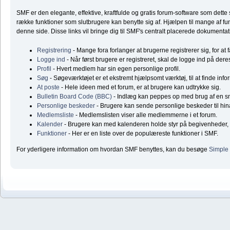
SMF er den elegante, effektive, kraftfulde og gratis forum-software som dett
række funktioner som slutbrugere kan benytte sig af. Hjælpen til mange af fun
denne side. Disse links vil bringe dig til SMF's centralt placerede dokumentat
Registrering
- Mange fora forlanger at brugerne registrerer sig, for at 
Logge ind
- Når først brugere er registreret, skal de logge ind på dere
Profil
- Hvert medlem har sin egen personlige profil.
Søg
- Søgeværktøjet er et ekstremt hjælpsomt værktøj, til at finde inf
At poste
- Hele ideen med et forum, er at brugere kan udtrykke sig.
Bulletin Board Code (BBC)
- Indlæg kan peppes op med brug af en 
Personlige beskeder
- Brugere kan sende personlige beskeder til hi
Medlemsliste
- Medlemslisten viser alle medlemmerne i et forum.
Kalender
- Brugere kan med kalenderen holde styr på begivenheder, f
Funktioner
- Her er en liste over de populæreste funktioner i SMF.
For yderligere information om hvordan SMF benyttes, kan du besøge
Simple