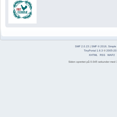
SMF 2.0.15
|
SMF © 2016
,
Simple
TinyPortal 1.6.3
©
2005-20
XHTML
RSS
WAP2
Siden oprettet på 0.045 sekunder med 3