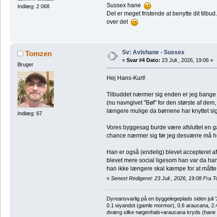
Sussex hane
Indlæg: 2 068
Det er meget fristende at benytte dit tilbu
over det
Sv: Avlshane - Sussex
Tomzen
«
Svar #4 Dato:
23 Juli , 2026, 19:06 »
Bruger
Hej Hans-Kurt!
Tilbuddet nærmer sig enden er jeg bange 
(nu navngivet "Bøf" for den største af dem,
længere mulige da børnene har knyttet sig
Indlæg: 67
Vores byggesag burde være afsluttet en ga
chance nærmer sig før jeg desværre må 
Han er også (endelig) blevet accepteret af
blevet mere social ligesom han var da ha
han ikke længere skal kæmpe for at måtte
«
Senest Redigeret: 23 Juli , 2026, 19:08 Fra 
Dyreansvarlig på en byggelegeplads siden juli '
0.1 wyandot (gamle mormor), 0.6 araucana, 2.4 
dværg silke nøgenhals+araucana kryds (hane des