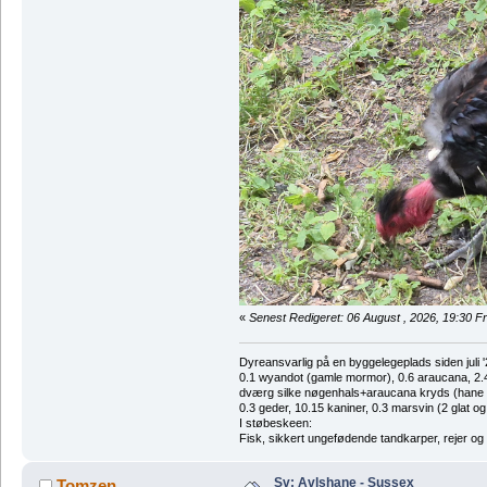
«
Senest Redigeret: 06 August , 2026, 19:30 
Dyreansvarlig på en byggelegeplads siden juli '
0.1 wyandot (gamle mormor), 0.6 araucana, 2.4 
dværg silke nøgenhals+araucana kryds (hane des
0.3 geder, 10.15 kaniner, 0.3 marsvin (2 glat og
I støbeskeen:
Fisk, sikkert ungefødende tandkarper, rejer og
Sv: Avlshane - Sussex
Tomzen