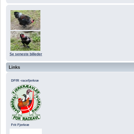
Se seneste billeder
Links
DFfR -racefjerkræ
Frit Fjerkræ