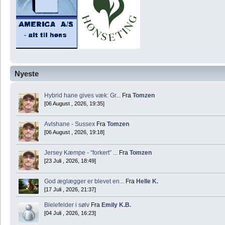
Nyeste
Hybrid hane gives væk: Gr...
Fra
Tomzen
[06 August , 2026, 19:35]
Avlshane - Sussex
Fra
Tomzen
[06 August , 2026, 19:18]
Jersey Kæmpe - “forkert” ...
Fra
Tomzen
[23 Juli , 2026, 18:49]
God æglægger er blevet en...
Fra
Helle K.
[17 Juli , 2026, 21:37]
Bielefelder i sølv
Fra
Emily K.B.
[04 Juli , 2026, 16:23]