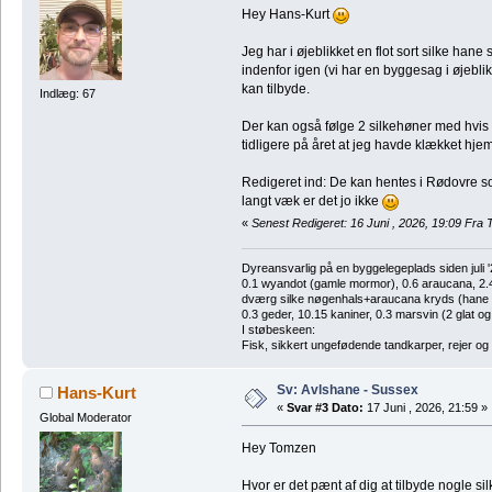
Hey Hans-Kurt
Jeg har i øjeblikket en flot sort silke ha
indenfor igen (vi har en byggesag i øjebl
kan tilbyde.
Indlæg: 67
Der kan også følge 2 silkehøner med hvis d
tidligere på året at jeg havde klækket hje
Redigeret ind: De kan hentes i Rødovre so
langt væk er det jo ikke
«
Senest Redigeret: 16 Juni , 2026, 19:09 Fra
Dyreansvarlig på en byggelegeplads siden juli '
0.1 wyandot (gamle mormor), 0.6 araucana, 2.4 
dværg silke nøgenhals+araucana kryds (hane des
0.3 geder, 10.15 kaniner, 0.3 marsvin (2 glat og
I støbeskeen:
Fisk, sikkert ungefødende tandkarper, rejer og
Sv: Avlshane - Sussex
Hans-Kurt
«
Svar #3 Dato:
17 Juni , 2026, 21:59 »
Global Moderator
Hey Tomzen
Hvor er det pænt af dig at tilbyde nogle si