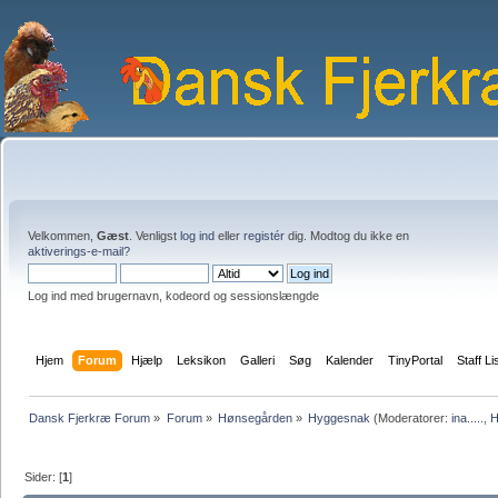
Velkommen,
Gæst
. Venligst
log ind
eller
registér
dig. Modtog du ikke en
aktiverings-e-mail?
Log ind med brugernavn, kodeord og sessionslængde
Hjem
Forum
Hjælp
Leksikon
Galleri
Søg
Kalender
TinyPortal
Staff Li
Dansk Fjerkræ Forum
»
Forum
»
Hønsegården
»
Hyggesnak
(Moderatorer:
ina.....
,
H
Sider: [
1
]