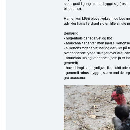
sider, godt i gang med at hygge sig (resten
billederne).
Han er kun LIGE blevet voksen, og begyndt
udvikler hans fjerdragt sig en lille smule
Bemærk:
- nøgenhals genet arvet og flot
- araucana fjer arvet, men med silkehønse
- silkehøns totter arvet her og der (lidt på 
overlappende tynde silkefjer over araucan
- araucana løb og tæer arvet (som jo er 
generelt)
- hoveddragt sandsynligvis ikke fuldt udvi
- generelt robust bygget, større end dværg
grå araucana