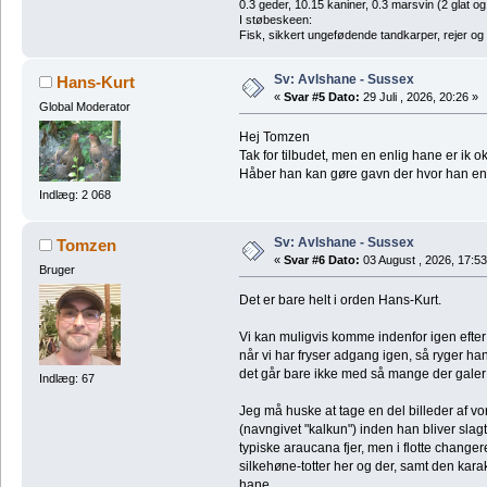
0.3 geder, 10.15 kaniner, 0.3 marsvin (2 glat og
I støbeskeen:
Fisk, sikkert ungefødende tandkarper, rejer og
Sv: Avlshane - Sussex
Hans-Kurt
«
Svar #5 Dato:
29 Juli , 2026, 20:26 »
Global Moderator
Hej Tomzen
Tak for tilbudet, men en enlig hane er ik 
Håber han kan gøre gavn der hvor han en
Indlæg: 2 068
Sv: Avlshane - Sussex
Tomzen
«
Svar #6 Dato:
03 August , 2026, 17:53
Bruger
Det er bare helt i orden Hans-Kurt.
Vi kan muligvis komme indenfor igen efter
når vi har fryser adgang igen, så ryger h
det går bare ikke med så mange der galer
Indlæg: 67
Jeg må huske at tage en del billeder af 
(navngivet "kalkun") inden han bliver slagt
typiske araucana fjer, men i flotte change
silkehøne-totter her og der, samt den kar
hane.