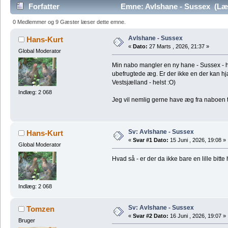
Forfatter
Emne: Avlshane - Sussex (Læ
0 Medlemmer og 9 Gæster læser dette emne.
Avlshane - Sussex
Hans-Kurt
«
Dato:
27 Marts , 2026, 21:37 »
Global Moderator
Min nabo mangler en ny hane - Sussex - h
ubefrugtede æg. Er der ikke en der kan h
Vestsjælland - helst :O)
Indlæg: 2 068
Jeg vil nemlig gerne have æg fra naboen ti
Sv: Avlshane - Sussex
Hans-Kurt
«
Svar #1 Dato:
15 Juni , 2026, 19:08 »
Global Moderator
Hvad så - er der da ikke bare en lille bit
Indlæg: 2 068
Sv: Avlshane - Sussex
Tomzen
«
Svar #2 Dato:
16 Juni , 2026, 19:07 »
Bruger