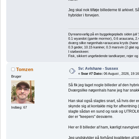
Jeg skal nok tilføje billederne til arkivet. S
hybrider i forvejen.
Dyreansvarlig på en byggelegeplads siden juli '
0.1 wyandot (gamle mormor), 0.6 araucana, 2.4 
dværg silke nøgenhals+araucana kryds (hane des
0.3 geder, 10.15 kaniner, 0.3 marsvin (2 glat og
I støbeskeen:
Fisk, sikkert ungefødende tandkarper, rejer og
Sv: Avlshane - Sussex
Tomzen
«
Svar #7 Dato:
06 August , 2026, 19:16
Bruger
Så fik jeg taget nogle billeder af den hyb
Dværgsilke nøgenhals hane jeg har snakk
Han skal også slagtes snart, så hvis der 
skynde sig at kontakte mig for afhentning (g
Indlæg: 67
slagte sådan en sund og rask og UTROLIGT
der er "keepers" desværre.
Her er 8 billeder af ham, kærligt navngivet
Jeg undskylder på forhånd kvaliteten af bi