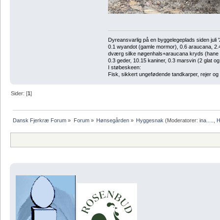
Dyreansvarlig på en byggelegeplads siden juli '
0.1 wyandot (gamle mormor), 0.6 araucana, 2.4 
dværg silke nøgenhals+araucana kryds (hane des
0.3 geder, 10.15 kaniner, 0.3 marsvin (2 glat og
I støbeskeen:
Fisk, sikkert ungefødende tandkarper, rejer og
Sider: [
1
]
Dansk Fjerkræ Forum
»
Forum
»
Hønsegården
»
Hyggesnak
(Moderatorer:
ina.....
,
H