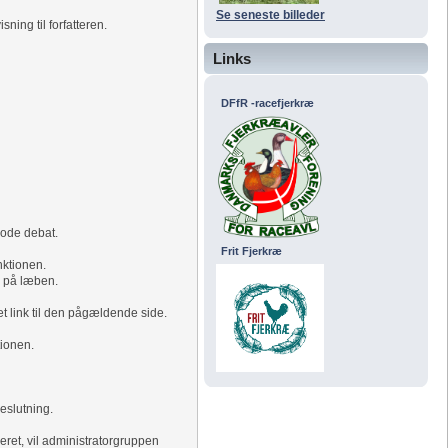
Se seneste billeder
ning til forfatteren.
Links
DFfR -racefjerkræ
gode debat.
Frit Fjerkræ
nktionen.
l på læben.
et link til den pågældende side.
tionen.
beslutning.
reret, vil administratorgruppen