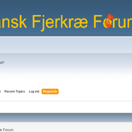
ail?
t
Recent Topics
Log ind
Registrér
ræ Forum.