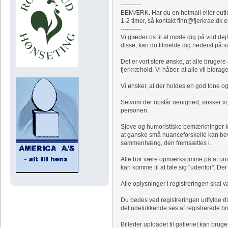
----------
BEMÆRK. Har du en hotmail eller outloo
1-2 timer, så kontakt finn@fjerkrae.dk e
----------
Vi glæder os til at møde dig på vort d
disse, kan du tilmelde dig nederst på s
Det er vort store ønske, at alle bruge
fjerkræhold. Vi håber, at alle vil bidrag
Vi ønsker, at der holdes en god tone og
Selvom der opstår uenighed, ønsker vi,
personen.
Sjove og humoristiske bemærkninger k
at ganske små nuanceforskelle kan bev
sammenhæng, den fremsættes i.
Alle bør være opmærksomme på at undgå
kan komme til at føle sig "udenfor". Der
Alle oplysninger i registreringen skal
Du bedes ved registreringen udfylde din
det udelukkende ses af registrerede br
Billeder uploadet til galleriet kan b