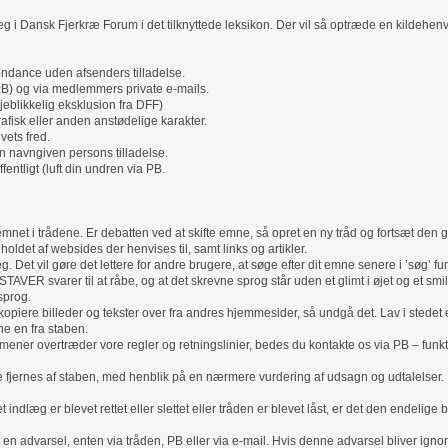
i Dansk Fjerkræ Forum i det tilknyttede leksikon. Der vil så optræde en kildehenvis
pondance uden afsenders tilladelse.
B) og via medlemmers private e-mails.
øjeblikkelig eksklusion fra DFF)
rafisk eller anden anstødelige karakter.
vets fred.
en navngiven persons tilladelse.
fentligt (luft din undren via PB.
net i trådene. Er debatten ved at skifte emne, så opret en ny tråd og fortsæt den 
dholdet af websides der henvises til, samt links og artikler.
. Det vil gøre det lettere for andre brugere, at søge efter dit emne senere i ’søg’ fu
 svarer til at råbe, og at det skrevne sprog står uden et glimt i øjet og et smi
sprog.
 kopiere billeder og tekster over fra andres hjemmesider, så undgå det. Lav i stedet 
ne en fra staben.
ener overtræder vore regler og retningslinier, bedes du kontakte os via PB – funk
nne fjernes af staben, med henblik på en nærmere vurdering af udsagn og udtalelser.
t indlæg er blevet rettet eller slettet eller tråden er blevet låst, er det den endelige 
t en advarsel, enten via tråden, PB eller via e-mail. Hvis denne advarsel bliver igno