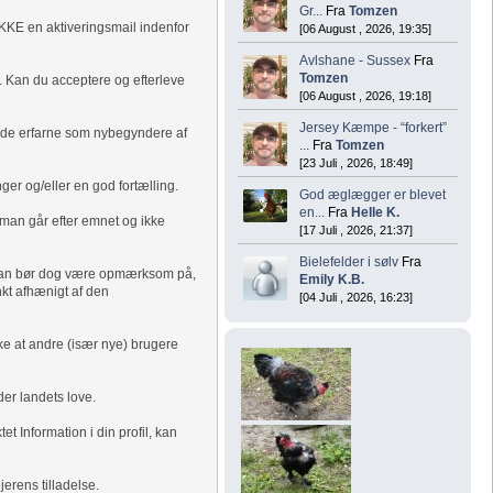
Gr...
Fra
Tomzen
IKKE en aktiveringsmail indenfor
[06 August , 2026, 19:35]
Avlshane - Sussex
Fra
Tomzen
r. Kan du acceptere og efterleve
[06 August , 2026, 19:18]
Jersey Kæmpe - “forkert”
 både erfarne som nybegyndere af
...
Fra
Tomzen
[23 Juli , 2026, 18:49]
ger og/eller en god fortælling.
God æglægger er blevet
en...
Fra
Helle K.
 man går efter emnet og ikke
[17 Juli , 2026, 21:37]
Bielefelder i sølv
Fra
 Man bør dog være opmærksom på,
Emily K.B.
kt afhænigt af den
[04 Juli , 2026, 16:23]
ke at andre (især nye) brugere
der landets love.
t Information i din profil, kan
erens tilladelse.