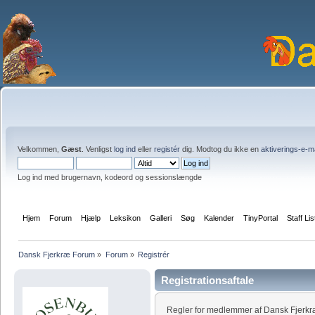
Velkommen,
Gæst
. Venligst
log ind
eller
registér
dig. Modtog du ikke en
aktiverings-e-m
Log ind med brugernavn, kodeord og sessionslængde
Hjem
Forum
Hjælp
Leksikon
Galleri
Søg
Kalender
TinyPortal
Staff Lis
Dansk Fjerkræ Forum
»
Forum
»
Registrér
Registrationsaftale
Regler for medlemmer af Dansk Fjerk