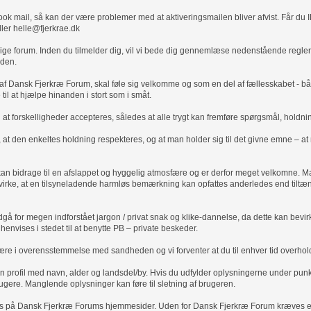
k mail, så kan der være problemer med at aktiveringsmailen bliver afvist. Får du 
ller helle@fjerkrae.dk
ejlige forum. Inden du tilmelder dig, vil vi bede dig gennemlæse nedenstående regle
iden.
re af Dansk Fjerkræ Forum, skal føle sig velkomme og som en del af fællesskabet -
e til at hjælpe hinanden i stort som i småt.
 at forskelligheder accepteres, således at alle trygt kan fremføre spørgsmål, holdnin
 at den enkeltes holdning respekteres, og at man holder sig til det givne emne – at
an bidrage til en afslappet og hyggelig atmosfære og er derfor meget velkomne.
irke, at en tilsyneladende harmløs bemærkning kan opfattes anderledes end tiltæn
 for megen indforstået jargon / privat snak og klike-dannelse, da dette kan bevir
 henvises i stedet til at benytte PB – private beskeder.
 være i overensstemmelse med sandheden og vi forventer at du til enhver tid overhol
 profil med navn, alder og landsdel/by. Hvis du udfylder oplysningerne under punkte
ugere. Manglende oplysninger kan føre til sletning af brugeren.
ruges på Dansk Fjerkræ Forums hjemmesider. Uden for Dansk Fjerkræ Forum kræves ej