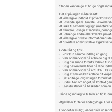
Staben kan vælge at bruge nogle indlæg 
Det er på ingen måde tilladt:
At videregive indhold af privat korres
At udsende spam i Private Beskeder (P
At linke til sex-sider og lign.(medfører 
At fremføre udsagn af racistisk, pornog
At udhænge andre eller krænke privatli
At videregive private informationer ud
At diskutere administrative afgørelser of
Gode råd og tips:
· Post kun samme indlæg én gang.
· Vær opmærksom på at holde dig til em
· Brug din sunde fornuft i forhold til in
· Brug beskrivende titler på dine indlæg
· Vær opmærksom på at STORE BOGSTAVER
· Brug af smilies kan erstatte dit krops
· Det er ifølge lovgivningen forbudt at
· Er du i tvivl om noget, så kontakt ger
· Hvis du støder på beskeder, som du m
Tråde og indlæg vil til hver en tid ku
Afgørelser truffet er endegyldige. Hvis e
Hvor det er muligt, vil der blive udsend