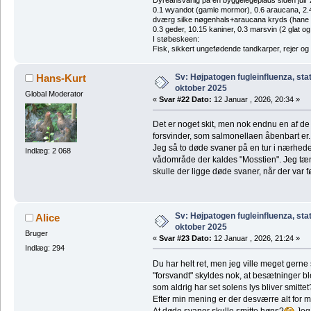
0.1 wyandot (gamle mormor), 0.6 araucana, 2.4 
dværg silke nøgenhals+araucana kryds (hane des
0.3 geder, 10.15 kaniner, 0.3 marsvin (2 glat og
I støbeskeen:
Fisk, sikkert ungefødende tandkarper, rejer og
Sv: Højpatogen fugleinfluenza, sta
Hans-Kurt
oktober 2025
Global Moderator
«
Svar #22 Dato:
12 Januar , 2026, 20:34 »
Det er noget skit, men nok endnu en af de ti
forsvinder, som salmonellaen åbenbart er.
Jeg så to døde svaner på en tur i nærheden 
Indlæg: 2 068
vådområde der kaldes "Mosstien". Jeg tænk
skulle der ligge døde svaner, når der var f
Sv: Højpatogen fugleinfluenza, sta
Alice
oktober 2025
Bruger
«
Svar #23 Dato:
12 Januar , 2026, 21:24 »
Indlæg: 294
Du har helt ret, men jeg ville meget ger
"forsvandt" skyldes nok, at besætninger bl
som aldrig har set solens lys bliver smittet
Efter min mening er der desværre alt for me
At døde svaner skulle smitte høns?
Jeg 