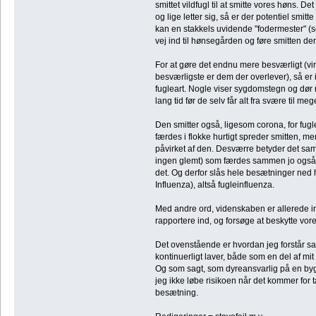
smittet vildfugl til at smitte vores høns. 
og lige letter sig, så er der potentiel smit
kan en stakkels uvidende "fodermester" (so
vej ind til hønsegården og føre smitten de
For at gøre det endnu mere besværligt (viru
besværligste er dem der overlever), så er i
fugleart. Nogle viser sygdomstegn og dør 
lang tid før de selv får alt fra svære til 
Den smitter også, ligesom corona, for fugl
færdes i flokke hurtigt spreder smitten, me
påvirket af den. Desværre betyder det sam
ingen glemt) som færdes sammen jo også sm
det. Og derfor slås hele besætninger ned 
Influenza), altså fugleinfluenza.
Med andre ord, videnskaben er allerede in
rapportere ind, og forsøge at beskytte vor
Det ovenstående er hvordan jeg forstår 
kontinuerligt laver, både som en del af mi
Og som sagt, som dyreansvarlig på en byg
jeg ikke løbe risikoen når det kommer for 
besætning.