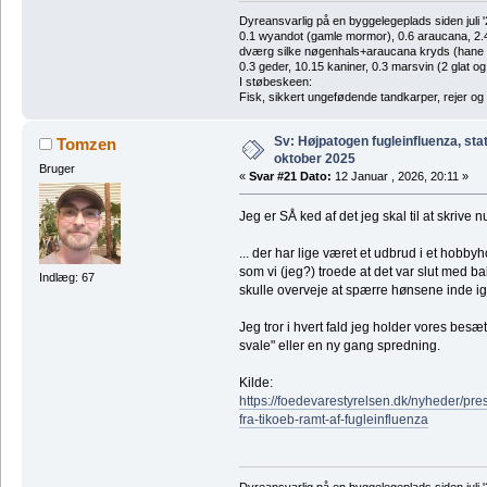
Dyreansvarlig på en byggelegeplads siden juli '
0.1 wyandot (gamle mormor), 0.6 araucana, 2.4 
dværg silke nøgenhals+araucana kryds (hane des
0.3 geder, 10.15 kaniner, 0.3 marsvin (2 glat og
I støbeskeen:
Fisk, sikkert ungefødende tandkarper, rejer og
Sv: Højpatogen fugleinfluenza, sta
Tomzen
oktober 2025
Bruger
«
Svar #21 Dato:
12 Januar , 2026, 20:11 »
Jeg er SÅ ked af det jeg skal til at skrive nu
... der har lige været et udbrud i et hob
som vi (jeg?) troede at det var slut med bal
Indlæg: 67
skulle overveje at spærre hønsene inde ig
Jeg tror i hvert fald jeg holder vores besætn
svale" eller en ny gang spredning.
Kilde:
https://foedevarestyrelsen.dk/nyheder/p
fra-tikoeb-ramt-af-fugleinfluenza
Dyreansvarlig på en byggelegeplads siden juli '