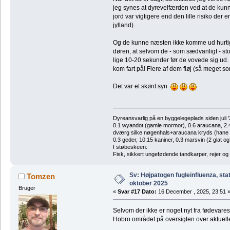
jeg synes at dyrevelfærden ved at de kunn
jord var vigtigere end den lille risiko der e
jylland).
Og de kunne næsten ikke komme ud hurtig
døren, at selvom de - som sædvanligt - st
lige 10-20 sekunder før de vovede sig ud. 
kom fart på! Flere af dem fløj (så meget so
Det var et skønt syn
Dyreansvarlig på en byggelegeplads siden juli '
0.1 wyandot (gamle mormor), 0.6 araucana, 2.4 
dværg silke nøgenhals+araucana kryds (hane des
0.3 geder, 10.15 kaniner, 0.3 marsvin (2 glat og
I støbeskeen:
Fisk, sikkert ungefødende tandkarper, rejer og
Sv: Højpatogen fugleinfluenza, sta
Tomzen
oktober 2025
Bruger
«
Svar #17 Dato:
16 December , 2025, 23:51 
Selvom der ikke er noget nyt fra fødevarest
Hobro området på oversigten over aktuelle