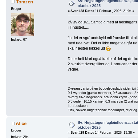
Sv: Højpatogen fugleinfluenza, sta
Tomzen
oktober 2025
Bruger
«
Svar #28 Dato:
11 Februar , 2026, 21:04 »
Øv øv og øv... Samtidig med at helsingør's
i Tingsted.....
Ja det er sgu' undskyld mit franske til at bli
Indlæg: 67
med udelivet. Det er ikke meget de går ud 
skal næsten lokkes ud
De er helt klart også trætte af det og det ko
2 skrukke dværgsilker og 1 araucaner der 
vegne.
Dyreansvarlig på en byggelegeplads siden juli '
0.1 wyandot (gamle mormor), 0.6 araucana, 2.4 
dværg silke nøgenhals+araucana kryds (hane des
0.3 geder, 10.15 kaniner, 0.3 marsvin (2 glat og
I støbeskeen:
Fisk, sikkert ungefødende tandkarper, rejer og
Sv: Højpatogen fugleinfluenza, sta
Alice
oktober 2025
Bruger
«
Svar #29 Dato:
14 Februar , 2026, 13:38 »
Indlæg: 294