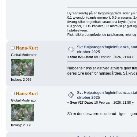
Dyreansvarlig på en byggelegeplads siden juli '
0.1 wyandot (gamle mormor), 0.6 araucana, 2.4 
dværg silke nøgenhals+araucana kryds (hane des
0.3 geder, 10.15 kaniner, 0.3 marsvin (2 glat og
I støbeskeen:
Fisk, sikkert ungefødende tandkarper, rejer og
Sv: Højpatogen fugleinfluenza, sta
Hans-Kurt
oktober 2025
Global Moderator
«
Svar #26 Dato:
09 Februar , 2026, 21:04 »
Naboens høns er vist ved at være godt træt
deres ture udenfor hønsegården. Så kryds f
Indlæg: 2 068
Sv: Højpatogen fugleinfluenza, sta
Hans-Kurt
oktober 2025
Global Moderator
«
Svar #27 Dato:
10 Februar , 2026, 21:50 »
Så er der desværre et udbrud - igen - igen -
Indlæg: 2 068