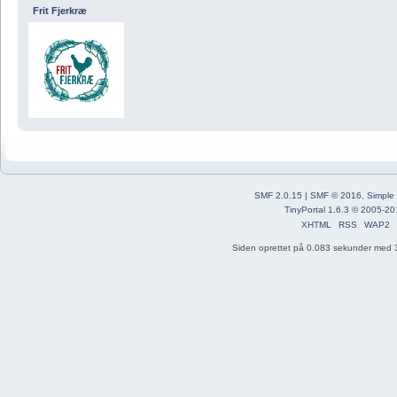
Frit Fjerkræ
SMF 2.0.15
|
SMF © 2016
,
Simple
TinyPortal 1.6.3
©
2005-20
XHTML
RSS
WAP2
Siden oprettet på 0.083 sekunder med 3