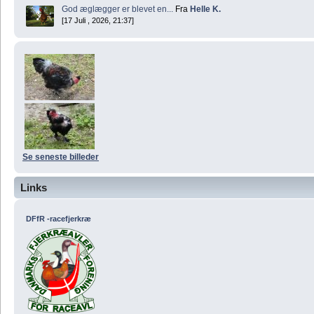
God æglægger er blevet en...
Fra
Helle K.
[17 Juli , 2026, 21:37]
Se seneste billeder
Links
DFfR -racefjerkræ