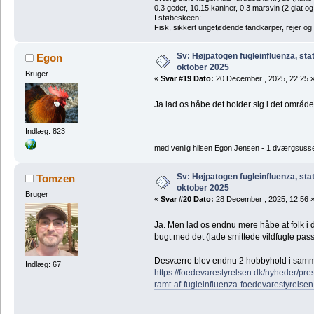
0.3 geder, 10.15 kaniner, 0.3 marsvin (2 glat og
I støbeskeen:
Fisk, sikkert ungefødende tandkarper, rejer og
Sv: Højpatogen fugleinfluenza, sta
Egon
oktober 2025
Bruger
«
Svar #19 Dato:
20 December , 2025, 22:25 
Ja lad os håbe det holder sig i det område
Indlæg: 823
med venlig hilsen Egon Jensen - 1 dværgsuss
Sv: Højpatogen fugleinfluenza, sta
Tomzen
oktober 2025
Bruger
«
Svar #20 Dato:
28 December , 2025, 12:56 
Ja. Men lad os endnu mere håbe at folk i d
bugt med det (lade smittede vildfugle pass
Desværre blev endnu 2 hobbyhold i samm
Indlæg: 67
https://foedevarestyrelsen.dk/nyheder/p
ramt-af-fugleinfluenza-foedevarestyrelsen