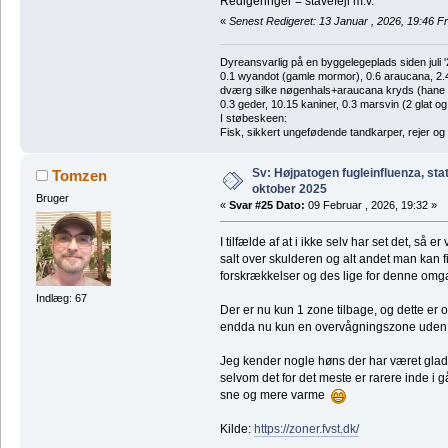
Redigeringer = stavefejl m.v.
«
Senest Redigeret: 13 Januar , 2026, 19:46 
Dyreansvarlig på en byggelegeplads siden juli '
0.1 wyandot (gamle mormor), 0.6 araucana, 2.4 
dværg silke nøgenhals+araucana kryds (hane des
0.3 geder, 10.15 kaniner, 0.3 marsvin (2 glat og
I støbeskeen:
Fisk, sikkert ungefødende tandkarper, rejer og
Sv: Højpatogen fugleinfluenza, sta
Tomzen
oktober 2025
Bruger
«
Svar #25 Dato:
09 Februar , 2026, 19:32 »
I tilfælde af at i ikke selv har set det, så 
salt over skulderen og alt andet man kan 
forskrækkelser og des lige for denne omg
Indlæg: 67
Der er nu kun 1 zone tilbage, og dette er
endda nu kun en overvågningszone ude
Jeg kender nogle høns der har været glad
selvom det for det meste er rarere inde i
sne og mere varme
Kilde:
https://zoner.fvst.dk/