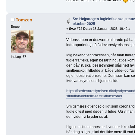
Sv: Højpatogen fugleinfluenza, statu
Tomzen
oktober 2025
Bruger
«
Svar #24 Dato:
13 Januar , 2026, 19:42 »
Videnskaben er desværre allerede på bane
indrapportering på fødevarestyrelsens hje
Mig bekendt er processen, når man indrapp
Indlæg: 67
fugle fra f.eks. egen besætning, at de komm
den påvist, skal besætningen slås ned hvi
smitterisiko. I tilfælde af både vilde- og "t
og en observationszone. Dem som kan ses 
fødevarestyrelsens hjemmeside:
https://foedevarestyrelsen.dk/dyr/dyresu
situation/aktuelle-restriktionszoner
Smittemæssigt er det jo lidt som corona fo
fugle oftest med døden til følge. Og vi har 
den viden vi bryster os af.
Ligesom for mennesker, hvor der ikke skal me
håndtag o.lign., skal der ikke mere til end b