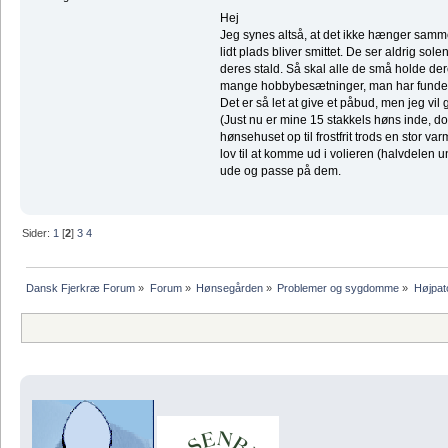
Hej
Jeg synes altså, at det ikke hænger sam
lidt plads bliver smittet. De ser aldrig solen
deres stald. Så skal alle de små holde deres
mange hobbybesætninger, man har fundet 
Det er så let at give et påbud, men jeg vil
(Just nu er mine 15 stakkels høns inde, dog 
hønsehuset op til frostfrit trods en stor 
lov til at komme ud i volieren (halvdelen
ude og passe på dem.
Sider:
1
[
2
]
3
4
Dansk Fjerkræ Forum
»
Forum
»
Hønsegården
»
Problemer og sygdomme
»
Højpat