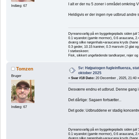
I alt er der nu 5 zoner i området omkring 
Indlæg: 67
Heldigvis er der ingen nye udbrud andre st
Dyreansvarlig på en byggelegeplads siden juli '
0.1 wyandot (gamle mormor), 0.6 araucana, 2.4 
dværg silke nøgenhals+araucana kryds (hane des
0.3 geder, 10.15 kaniner, 0.3 marsvin (2 glat og
I støbeskeen:
Fisk, sikkert ungefødende tandkarper, rejer og
Sv: Højpatogen fugleinfluenza, sta
Tomzen
oktober 2025
Bruger
«
Svar #18 Dato:
20 December , 2025, 21:40 
Desværre endnu et udbrud. Denne gang i e
Det dårlige: Sagaen fortsætter...
Indlæg: 67
Det gode: Udbruddene er stadig koncentrer
Dyreansvarlig på en byggelegeplads siden juli '
0.1 wyandot (gamle mormor), 0.6 araucana, 2.4 
dværg silke nøgenhals+araucana kryds (hane des