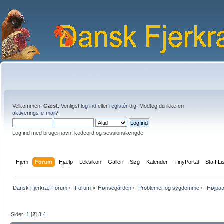
Velkommen,
Gæst
. Venligst
log ind
eller
registér
dig. Modtog du ikke en
aktiverings-e-mail?
Log ind med brugernavn, kodeord og sessionslængde
Hjem
Forum
Hjælp
Leksikon
Galleri
Søg
Kalender
TinyPortal
Staff Li
Dansk Fjerkræ Forum
»
Forum
»
Hønsegården
»
Problemer og sygdomme
»
Højpat
Sider:
1
[
2
]
3
4