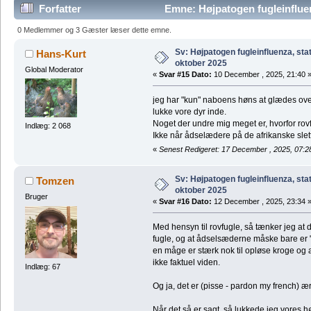
Forfatter
Emne: Højpatogen fugleinfluen
gange)
0 Medlemmer og 3 Gæster læser dette emne.
Sv: Højpatogen fugleinfluenza, sta
Hans-Kurt
oktober 2025
Global Moderator
«
Svar #15 Dato:
10 December , 2025, 21:40 
jeg har "kun" naboens høns at glædes over,
lukke vore dyr inde.
Noget der undre mig meget er, hvorfor rovfu
Indlæg: 2 068
Ikke når ådselædere på de afrikanske slet
«
Senest Redigeret: 17 December , 2025, 07:2
Sv: Højpatogen fugleinfluenza, sta
Tomzen
oktober 2025
Bruger
«
Svar #16 Dato:
12 December , 2025, 23:34 
Med hensyn til rovfugle, så tænker jeg at
fugle, og at ådselsæderne måske bare er "
en måge er stærk nok til opløse kroge og 
ikke faktuel viden.
Indlæg: 67
Og ja, det er (pisse - pardon my french) ær
Når det så er sagt, så lukkede jeg vores h