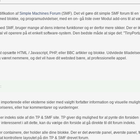
ifikation af
Simple Machines Forum
(SMF). Det vil gøre dit simple SMF forum til e
t med blokke, og programudvidelser, med en on- gå liste over Modul add-ons til at væ
it med SMF, bruger mange af dens interne funktioner og er derfor mere sikker. Der e
l vil operere på et enkelt software-system. Den bedste måde at sige det: "TinyPorta
at opsætte HTML / Javascript, PHP, eller BBC artikler og blokke. Udvidede tilladelser
rig været nemmere, og det vil have dit websted bære, at professionelle appel.
e
:
importerede eller eksterne sider med valgfri forfatter information og visuelle mulig
oriseres, eller har kommentarer og vurderinger.
eller indeks side af din TP & SMF site. TP giver dig mulighed for at pynte din forsid
nteresseret i alt dette, kan du vælge din forside at gå direkte til dit forum indeks.
ller containere, der holder alle dine blokke. Der er det øverste panel, øverste panel,
t kontrollere layoutet på din TP & SMF drevet forum.