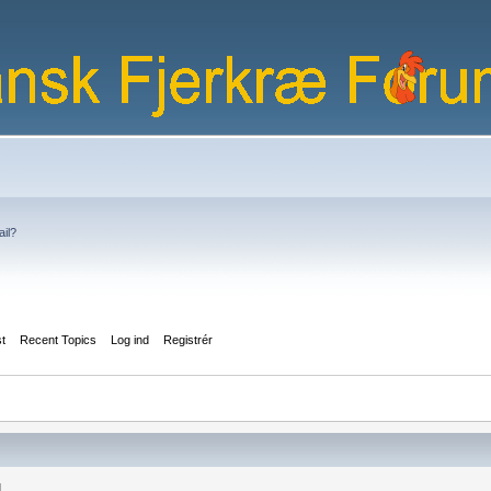
ail?
st
Recent Topics
Log ind
Registrér
l