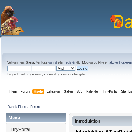
Velkommen,
Gæst
. Venligst
log ind
eller
registér
dig. Modtog du ikke en
aktiverings-e-m
Log ind med brugernavn, kodeord og sessionslængde
Hjem
Forum
Hjælp
Leksikon
Galleri
Søg
Kalender
TinyPortal
Staff Li
Dansk Fjerkræ Forum
Menu
introduktion
TinyPortal
Introduktion til TinyPorta