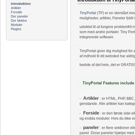
introduktion
Artikler
Forside
TinyPortal
(TP) er en storslået mod
Der paneler
muligheder, artikler, Paneler fyld
Der blokke
Moduler
udviklet til at fungere problemfr
Plugins
som med andre portaler. Tiny Porta
integrerede software
.
TinyPortal giver dig mulighed for 
af indhold til dit websted har ald
bedste af det hele, det er GRATIS!
TinyPortal Features includ
Artikler
-
: er HTML, PHP, BBC, 
genstande. Alle artikler kan kateg
Forside
-
: er den første side 
og endda moduler. Hvis du ikke er i
paneler
-
: er flere sektioner e
panel. Disse paneler hjælpe med a