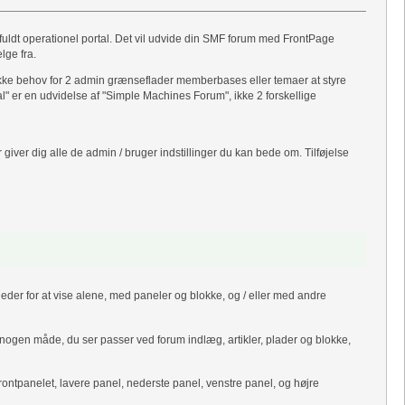
n fuldt operationel portal. Det vil udvide din SMF forum med FrontPage
lge fra.
r ikke behov for 2 admin grænseflader memberbases eller temaer at styre
l" er en udvidelse af "Simple Machines Forum", ikke 2 forskellige
 giver dig alle de admin / bruger indstillinger du kan bede om. Tilføjelse
heder for at vise alene, med paneler og blokke, og / eller med andre
en nogen måde, du ser passer ved forum indlæg, artikler, plader og blokke,
 frontpanelet, lavere panel, nederste panel, venstre panel, og højre