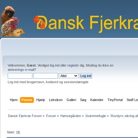
Velkommen,
Gæst
. Venligst
log ind
eller
registér
dig. Modtog du ikke en
aktiverings-e-mail?
Log ind med brugernavn, kodeord og sessionslængde
Hjem
Forum
Hjælp
Leksikon
Galleri
Søg
Kalender
TinyPortal
Staff Li
Dansk Fjerkræ Forum
»
Forum
»
Hønsegården
»
Svømmefugle
»
Rovdyrs sikring af
Sider: [
1
]