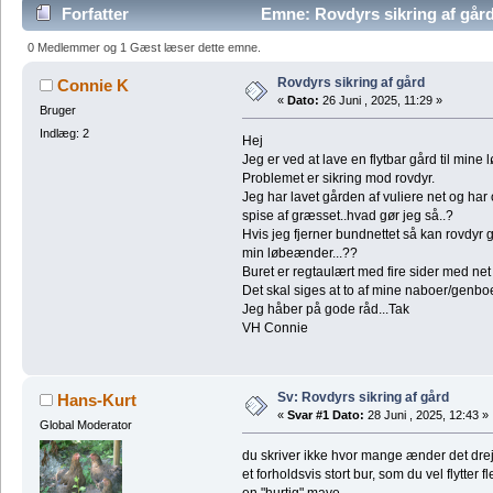
Forfatter
Emne: Rovdyrs sikring af går
0 Medlemmer og 1 Gæst læser dette emne.
Rovdyrs sikring af gård
Connie K
«
Dato:
26 Juni , 2025, 11:29 »
Bruger
Indlæg: 2
Hej
Jeg er ved at lave en flytbar gård til min
Problemet er sikring mod rovdyr.
Jeg har lavet gården af vuliere net og har
spise af græsset..hvad gør jeg så..?
Hvis jeg fjerner bundnettet så kan rovdyr g
min løbeænder...??
Buret er regtaulært med fire sider med net
Det skal siges at to af mine naboer/genbo
Jeg håber på gode råd...Tak
VH Connie
Sv: Rovdyrs sikring af gård
Hans-Kurt
«
Svar #1 Dato:
28 Juni , 2025, 12:43 »
Global Moderator
du skriver ikke hvor mange ænder det drej
et forholdsvis stort bur, som du vel flytte