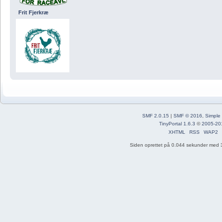
Frit Fjerkræ
SMF 2.0.15
|
SMF © 2016
,
Simple
TinyPortal 1.6.3
©
2005-20
XHTML
RSS
WAP2
Siden oprettet på 0.044 sekunder med 3