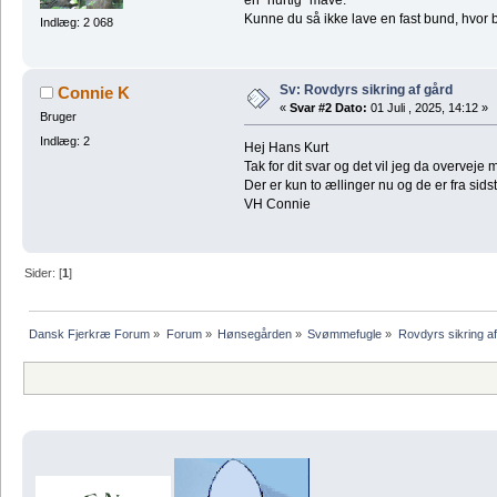
en "hurtig" mave.
Kunne du så ikke lave en fast bund, hvor 
Indlæg: 2 068
Sv: Rovdyrs sikring af gård
Connie K
«
Svar #2 Dato:
01 Juli , 2025, 14:12 »
Bruger
Indlæg: 2
Hej Hans Kurt
Tak for dit svar og det vil jeg da overveje 
Der er kun to ællinger nu og de er fra sidst
VH Connie
Sider: [
1
]
Dansk Fjerkræ Forum
»
Forum
»
Hønsegården
»
Svømmefugle
»
Rovdyrs sikring af