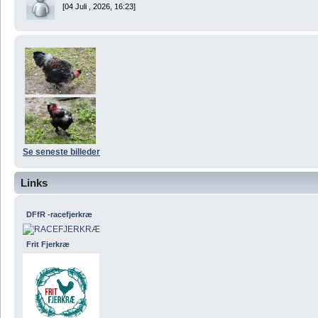
[04 Juli , 2026, 16:23]
Se seneste billeder
Links
DFfR -racefjerkræ
Frit Fjerkræ