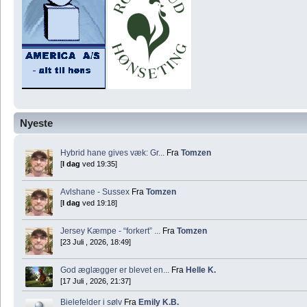
Nyeste
Hybrid hane gives væk: Gr...
Fra
Tomzen
[
I dag
ved 19:35]
Avlshane - Sussex
Fra
Tomzen
[
I dag
ved 19:18]
Jersey Kæmpe - “forkert” ...
Fra
Tomzen
[23 Juli , 2026, 18:49]
God æglægger er blevet en...
Fra
Helle K.
[17 Juli , 2026, 21:37]
Bielefelder i sølv
Fra
Emily K.B.