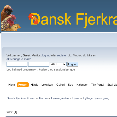
Velkommen,
Gæst
. Venligst
log ind
eller
registér
dig. Modtog du ikke en
aktiverings-e-mail?
Log ind med brugernavn, kodeord og sessionslængde
Hjem
Forum
Hjælp
Leksikon
Galleri
Søg
Kalender
TinyPortal
Staff Li
Dansk Fjerkræ Forum
»
Forum
»
Hønsegården
»
Høns
»
kyllinger første gang
Sider: [
1
]