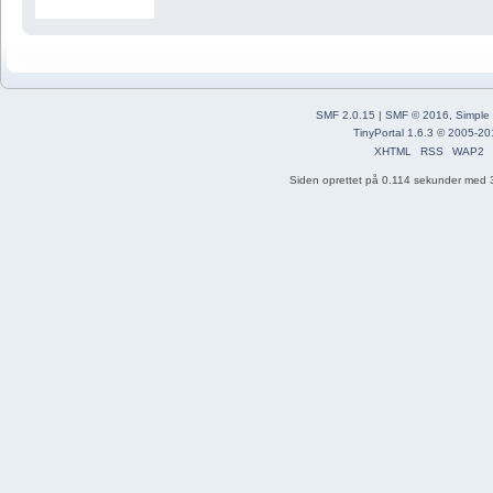
SMF 2.0.15
|
SMF © 2016
,
Simple
TinyPortal 1.6.3
©
2005-20
XHTML
RSS
WAP2
Siden oprettet på 0.114 sekunder med 3