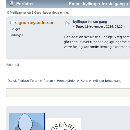
Forfatter
Emne: kyllinger første gang (
0 Medlemmer og 1 Gæst læser dette emne.
kyllinger første gang
sigourneyanderson
«
Dato:
19 ſeptember , 2024, 09:15 »
Bruger
Indlæg: 1
Har ladet en skrukhøne udruge 6 æg som nu
går i et bur lavet til hende og kyllingerne 
være før jeg kan sætte dem og hønemor
Sider: [
1
]
Dansk Fjerkræ Forum
»
Forum
»
Hønsegården
»
Høns
»
kyllinger første gang