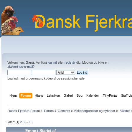
Velkommen,
Gæst
. Venligst
log ind
eller
registér
dig. Modtog du ikke en
aktiverings-e-mail?
Log ind med brugernavn, kodeord og sessionslængde
Hjem
Forum
Hjælp
Leksikon
Galleri
Søg
Kalender
TinyPortal
Staff Li
Dansk Fjerkræ Forum
»
Forum
»
Generelt
»
Bekendtgørelser og nyheder
»
Billeder t
Sider: [
1
]
2
3
...
15
Emne
/
Startet af