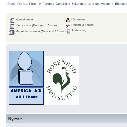
Dansk Fjerkræ Forum
»
Forum
»
Generelt
»
Bekendtgørelser og nyheder
»
Billeder t
Normal emne
Låst emne
Fremhævet emne
Varmt emne (Flere end 15 svar)
Afstemning
Meget varmt emne (Flere end 25 svar)
Nyeste