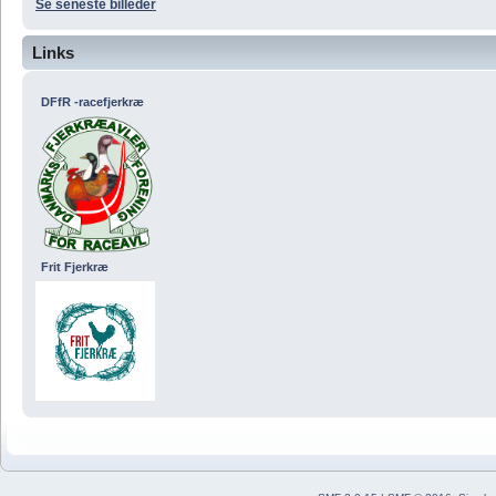
Se seneste billeder
Links
DFfR -racefjerkræ
Frit Fjerkræ