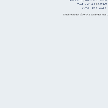
SMF 2.0.15
|
SMF © 2016
,
Simple
TinyPortal 1.6.3
©
2005-20
XHTML
RSS
WAP2
Siden oprettet på 0.042 sekunder med 2