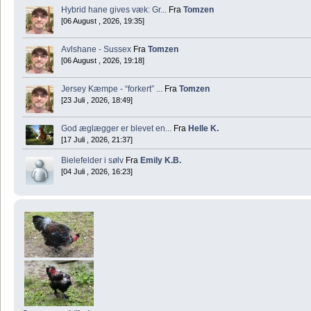
Hybrid hane gives væk: Gr...
Fra
Tomzen
[06 August , 2026, 19:35]
Avlshane - Sussex
Fra
Tomzen
[06 August , 2026, 19:18]
Jersey Kæmpe - “forkert” ...
Fra
Tomzen
[23 Juli , 2026, 18:49]
God æglægger er blevet en...
Fra
Helle K.
[17 Juli , 2026, 21:37]
Bielefelder i sølv
Fra
Emily K.B.
[04 Juli , 2026, 16:23]