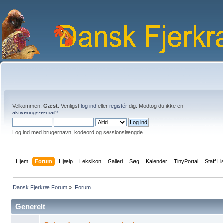
Velkommen,
Gæst
. Venligst
log ind
eller
registér
dig. Modtog du ikke en
aktiverings-e-mail?
Log ind med brugernavn, kodeord og sessionslængde
Hjem
Forum
Hjælp
Leksikon
Galleri
Søg
Kalender
TinyPortal
Staff Li
Dansk Fjerkræ Forum
»
Forum
Generelt