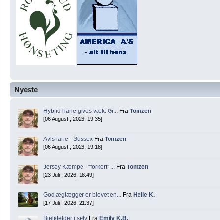
Nyeste
Hybrid hane gives væk: Gr...
Fra
Tomzen
[06 August , 2026, 19:35]
Avlshane - Sussex
Fra
Tomzen
[06 August , 2026, 19:18]
Jersey Kæmpe - “forkert” ...
Fra
Tomzen
[23 Juli , 2026, 18:49]
God æglægger er blevet en...
Fra
Helle K.
[17 Juli , 2026, 21:37]
Bielefelder i sølv
Fra
Emily K.B.