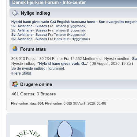
Dansk Fjerkræ Forum - Info-center
Nylige indlæg
Hybrid hane gives væk: Grå Engelsk Araucana høne + Sort dværgsilke nøgen
Sv: Avlshane - Sussex
Fra
Tomzen
(
Hyggesnak
)
Sv: Avlshane - Sussex
Fra
Tomzen
(
Hyggesnak
)
Sv: Avlshane - Sussex
Fra
Tomzen
(
Hyggesnak
)
Sv: Avlshane - Sussex
Fra
Hans-Kurt
(
Hyggesnak
)
Forum stats
308 913 Poster i 30 234 Emner Fra 12 562 Medlemmer. Nyeste medlem:
Su
Nyeste indlæg:
"
Hybrid hane gives væk: G...
"
( 06 August , 2026, 19:35 )
Se de nyeste indlæg i forummet.
[Flere Stats]
Brugere online
461 Gæster, 0 Brugere
Flest online i dag:
684
. Flest online: 8 689 (07 April , 2026, 05:48)