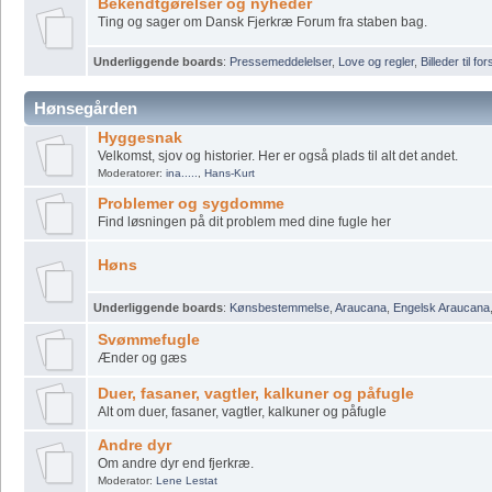
Bekendtgørelser og nyheder
Ting og sager om Dansk Fjerkræ Forum fra staben bag.
Underliggende boards
:
Pressemeddelelser
,
Love og regler
,
Billeder til fo
Hønsegården
Hyggesnak
Velkomst, sjov og historier. Her er også plads til alt det andet.
Moderatorer:
ina.....
,
Hans-Kurt
Problemer og sygdomme
Find løsningen på dit problem med dine fugle her
Høns
Underliggende boards
:
Kønsbestemmelse
,
Araucana
,
Engelsk Araucana
Svømmefugle
Ænder og gæs
Duer, fasaner, vagtler, kalkuner og påfugle
Alt om duer, fasaner, vagtler, kalkuner og påfugle
Andre dyr
Om andre dyr end fjerkræ.
Moderator:
Lene Lestat