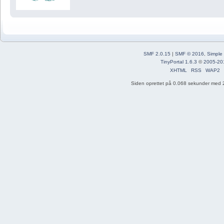
SMF 2.0.15
|
SMF © 2016
,
Simple
TinyPortal 1.6.3
©
2005-20
XHTML
RSS
WAP2
Siden oprettet på 0.068 sekunder med 2