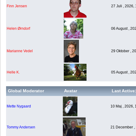
Finn Jensen
27 Juli , 2026,
Helen Ørndorf
06 August , 20
Marianne Vedel
29 Oktober , 2
Helle K.
05 August , 20
Global Moderator
Avatar
Last Active
Mette Nygaard
10 Maj , 2026, 
Tommy Andersen
21 December , 