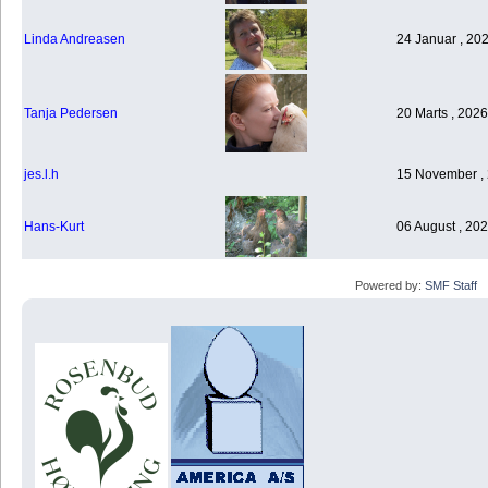
Linda Andreasen
24 Januar , 20
Tanja Pedersen
20 Marts , 2026
jes.l.h
15 November , 
Hans-Kurt
06 August , 202
Powered by:
SMF Staff