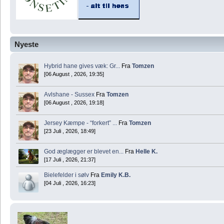
Nyeste
Hybrid hane gives væk: Gr...
Fra
Tomzen
[06 August , 2026, 19:35]
Avlshane - Sussex
Fra
Tomzen
[06 August , 2026, 19:18]
Jersey Kæmpe - “forkert” ...
Fra
Tomzen
[23 Juli , 2026, 18:49]
God æglægger er blevet en...
Fra
Helle K.
[17 Juli , 2026, 21:37]
Bielefelder i sølv
Fra
Emily K.B.
[04 Juli , 2026, 16:23]