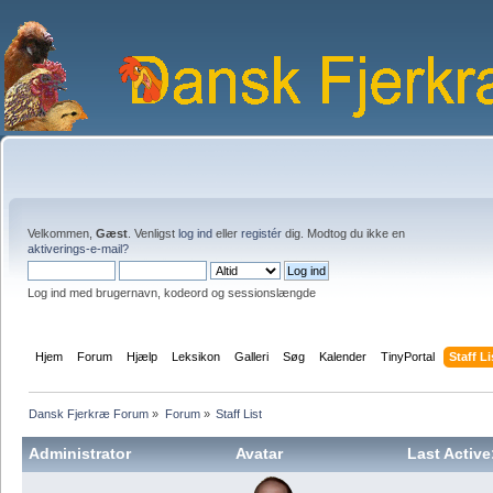
Velkommen,
Gæst
. Venligst
log ind
eller
registér
dig. Modtog du ikke en
aktiverings-e-mail?
Log ind med brugernavn, kodeord og sessionslængde
Hjem
Forum
Hjælp
Leksikon
Galleri
Søg
Kalender
TinyPortal
Staff Li
Dansk Fjerkræ Forum
»
Forum
»
Staff List
Administrator
Avatar
Last Active