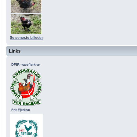
Se seneste billeder
Links
DFfR -racefjerkræ
Frit Fjerkræ