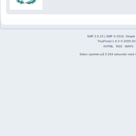
SMF 2.0.15
|
SMF © 2016
,
Simple
TinyPortal 1.6.3
©
2005-20
XHTML
RSS
WAP2
Siden oprettet på 0.204 sekunder med 4