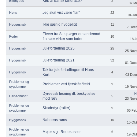
Køb af dansk landrace?
Efterlyses
2
07 Ma
Jeg skal vist være "far"
Høns
22
04 Jan
Ikke særlig hyggeligt
Hyggesnak
11
17 Dece
Elever fra 8a spørger om andemad
Foder
10
fra søer virker som foder
18 J
Julefortælling 2025
Hyggesnak
25
25 Nove
Julefortælling 2021
Hyggesnak
32
01 Dece
Tak for julefortællingen til Hans-
Hyggesnak
4
Kurt
03 Dece
Problemer og
Problemer ved fjerskifte/fæld
9
sygdomme
19 Nove
Dyreetisk løsning ift. beskyttelse
H
Hønsehuset
5
mod ræv
23 Nove
Problemer og
Skadedyr (rotter)
9
sygdomme
06 Feb
Naboens høns
Hyggesnak
10
15 Okt
Problemer og
Møjer sig i Redekasser
6
sygdomme
19 Okt