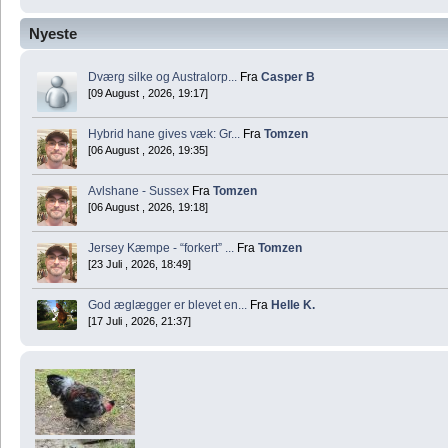
Nyeste
Dværg silke og Australorp...
Fra
Casper B
[09 August , 2026, 19:17]
Hybrid hane gives væk: Gr...
Fra
Tomzen
[06 August , 2026, 19:35]
Avlshane - Sussex
Fra
Tomzen
[06 August , 2026, 19:18]
Jersey Kæmpe - “forkert” ...
Fra
Tomzen
[23 Juli , 2026, 18:49]
God æglægger er blevet en...
Fra
Helle K.
[17 Juli , 2026, 21:37]