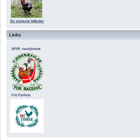
Se seneste billeder
Links
DFfR -racefjerkræ
Frit Fjerkræ