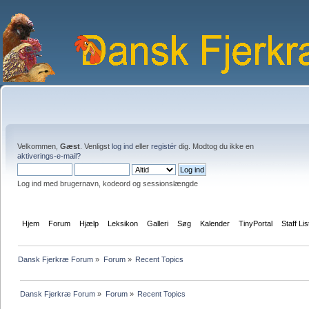
Velkommen,
Gæst
. Venligst
log ind
eller
registér
dig. Modtog du ikke en
aktiverings-e-mail?
Log ind med brugernavn, kodeord og sessionslængde
Hjem
Forum
Hjælp
Leksikon
Galleri
Søg
Kalender
TinyPortal
Staff Lis
Dansk Fjerkræ Forum
»
Forum
»
Recent Topics
Dansk Fjerkræ Forum
»
Forum
»
Recent Topics