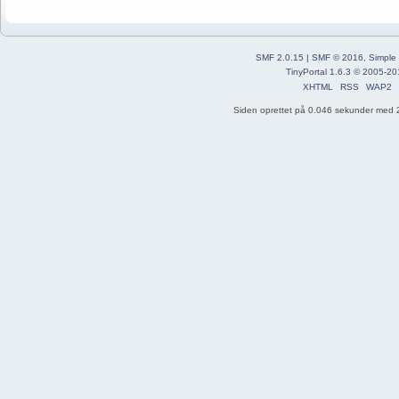
SMF 2.0.15
|
SMF © 2016
,
Simple
TinyPortal 1.6.3
©
2005-20
XHTML
RSS
WAP2
Siden oprettet på 0.046 sekunder med 2