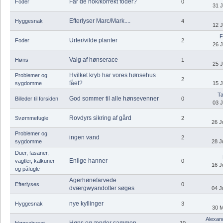
Får de nok/korrekt foder?
Foder
0
31 J
Efterlyser Marc/Mark....
Hyggesnak
4
12 J
F
Urter/vilde planter
Foder
2
26 J
Valg af hønserace
Høns
1
25 J
Hvilket kryb har vores hønsehus
Problemer og
2
fået?
sygdomme
15 J
Ta
God sommer til alle hønsevenner
Billeder til forsiden
0
03 J
Rovdyrs sikring af gård
Svømmefugle
2
26 J
Problemer og
ingen vand
2
sygdomme
28 J
Duer, fasaner,
Enlige hanner
vagtler, kalkuner
0
16 J
og påfugle
Agerhønefarvede
Efterlyses
0
dværgwyandotter søges
04 J
nye kyllinger
Hyggesnak
3
30 M
Alexand
Høns og ænder sammen
Hønsehuset
10