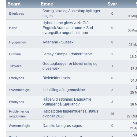
Board
Emne
Svar
Dværg silke og Australorp kyllinger
Efterlyses
0
søges
09 Aug
Hybrid hane gives væk: Grå
Engelsk Araucana høne + Sort
Høns
0
06 Aug
dværgsilke nøgenhalshane
Avlshane - Sussex
Hyggesnak
8
27 Ma
Jersey Kæmpe - “forkert” farve
Brahma
2
16 J
God æglægger er blevet enlig og
Tilbydes
1
gives væk
17 J
Bielefelder i sølv
Efterlyses
0
04 J
Indstilling af rugemaskine
Svømmefugle
3
25 M
Håbefuld søgning: Daggamle
Efterlyses
3
kyllinger på Sjælland?
16 M
Højpatogen fugleinfluenza, status
Problemer og
46
oktober 2025
sygdomme
27 Okt
Mi
Danske landgæs søges
Svømmefugle
0
21 Ap
Mi