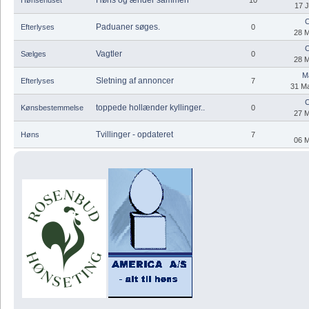
17 J
C
Paduaner søges.
Efterlyses
0
28 M
C
Vagtler
Sælges
0
28 M
M
Sletning af annoncer
Efterlyses
7
31 Ma
C
toppede hollænder kyllinger..
Kønsbestemmelse
0
27 M
Tvillinger - opdateret
Høns
7
06 M