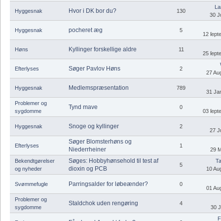
La
Hvor i DK bor du?
Hyggesnak
130
30 J
pocheret æg
Hyggesnak
5
12 ſept
Kyllinger forskellige aldre
Høns
11
25 ſept
Søger Pavlov Høns
Efterlyses
2
27 Aug
Medlemspræsentation
Hyggesnak
789
31 Jan
Problemer og
Tynd mave
0
sygdomme
03 ſept
Snoge og kyllinger
Hyggesnak
2
27 J
Søger Blomsterhøns og
Efterlyses
1
Niederrheiner
29 M
Søges: Hobbyhønsehold til test af
Bekendtgørelser
Ta
5
dioxin og PCB
og nyheder
10 Aug
Parringsalder for løbeænder?
Svømmefugle
0
01 Aug
Problemer og
Staldchok uden rengøring
4
sygdomme
30 J
F