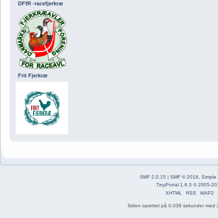
DFfR -racefjerkræ
Frit Fjerkræ
SMF 2.0.15
|
SMF © 2016
,
Simple
TinyPortal 1.6.3
©
2005-20
XHTML
RSS
WAP2
Siden oprettet på 0.039 sekunder med 3