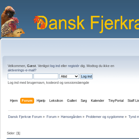
Velkommen,
Gæst
. Venligst
log ind
eller
registér
dig. Modtog du ikke en
aktiverings-e-mail?
Log ind med brugernavn, kodeord og sessionslængde
Hjem
Forum
Hjælp
Leksikon
Galleri
Søg
Kalender
TinyPortal
Staff Li
Dansk Fjerkræ Forum
»
Forum
»
Hønsegården
»
Problemer og sygdomme
»
Tynd m
Sider: [
1
]