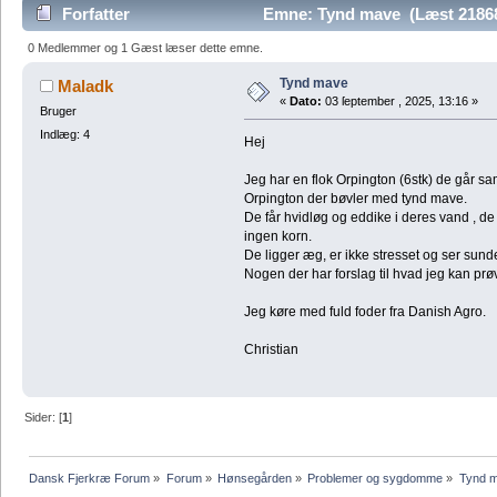
Forfatter
Emne: Tynd mave (Læst 2186
0 Medlemmer og 1 Gæst læser dette emne.
Tynd mave
Maladk
«
Dato:
03 ſeptember , 2025, 13:16 »
Bruger
Indlæg: 4
Hej
Jeg har en flok Orpington (6stk) de går 
Orpington der bøvler med tynd mave.
De får hvidløg og eddike i deres vand , de 
ingen korn.
De ligger æg, er ikke stresset og ser sund
Nogen der har forslag til hvad jeg kan prø
Jeg køre med fuld foder fra Danish Agro.
Christian
Sider: [
1
]
Dansk Fjerkræ Forum
»
Forum
»
Hønsegården
»
Problemer og sygdomme
»
Tynd m