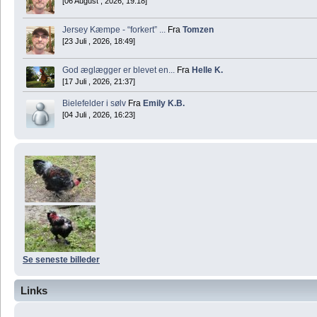
[06 August , 2026, 19:18]
Jersey Kæmpe - “forkert” ...
Fra
Tomzen
[23 Juli , 2026, 18:49]
God æglægger er blevet en...
Fra
Helle K.
[17 Juli , 2026, 21:37]
Bielefelder i sølv
Fra
Emily K.B.
[04 Juli , 2026, 16:23]
Se seneste billeder
Links