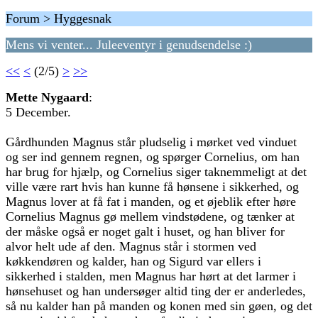
Forum > Hyggesnak
Mens vi venter... Juleeventyr i genudsendelse :)
<<
<
(2/5)
>
>>
Mette Nygaard
:
5 December.
Gårdhunden Magnus står pludselig i mørket ved vinduet
og ser ind gennem regnen, og spørger Cornelius, om han
har brug for hjælp, og Cornelius siger taknemmeligt at det
ville være rart hvis han kunne få hønsene i sikkerhed, og
Magnus lover at få fat i manden, og et øjeblik efter høre
Cornelius Magnus gø mellem vindstødene, og tænker at
der måske også er noget galt i huset, og han bliver for
alvor helt ude af den. Magnus står i stormen ved
køkkendøren og kalder, han og Sigurd var ellers i
sikkerhed i stalden, men Magnus har hørt at det larmer i
hønsehuset og han undersøger altid ting der er anderledes,
så nu kalder han på manden og konen med sin gøen, og det