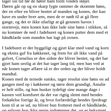
tager sin tid før de hører ham fordi vinden støjer.
Døren går op og en skarp lygte rammer de skræmte høns,
der en efter en bliver hentet af manden og konen, der kan
have en under hver arm, men de er nødt til at gå flere
gange, og det er ikke ufarligt at gå gennem haven i
stormvejr, men konen kan ikke lade sine høns i stikken, så
nu kommer de ned i fadeburet og konen putter dem med et
håndklæde som manden har lagt på ovnen.
I fadeburet er der hyggeligt og gjort klar med vand og korn
og ekstra guf fra køkkenet, og frem for alt ikke vand på
gulvet, Cornelius er den sidste der bliver hentet, og det har
gjort ham urolig at det har taget lang tid, men han ved at
når konen tager affære så er der orden og der bliver holdt
mandtal.
Konen med de ternede sutsko, tager resolut sine høns en ad
gangen med op i køkkenet og tørre dem grundigt, Amalie
er helt stille, og hun husker tydeligt sine mange dage i
kassen ved komfuret da det var rigtig slemt med hendes
forkølelse forrige år, og hvor forfærdeligt hendes fjerdragt
kom til at se ud, nu bliver hun frotteret med et håndklæde,
og selvom hun ikke gerne indrømmer det, og er bekymret