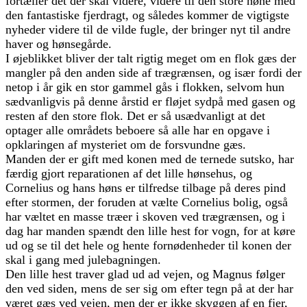
fortæller det der skal videre, videre til den store høne med
den fantastiske fjerdragt, og således kommer de vigtigste
nyheder videre til de vilde fugle, der bringer nyt til andre
haver og hønsegårde.
I øjeblikket bliver der talt rigtig meget om en flok gæs der
mangler på den anden side af trægrænsen, og især fordi der
netop i år gik en stor gammel gås i flokken, selvom hun
sædvanligvis på denne årstid er fløjet sydpå med gasen og
resten af den store flok. Det er så usædvanligt at det
optager alle områdets beboere så alle har en opgave i
opklaringen af mysteriet om de forsvundne gæs.
Manden der er gift med konen med de ternede sutsko, har
færdig gjort reparationen af det lille hønsehus, og
Cornelius og hans høns er tilfredse tilbage på deres pind
efter stormen, der foruden at vælte Cornelius bolig, også
har væltet en masse træer i skoven ved trægrænsen, og i
dag har manden spændt den lille hest for vogn, for at køre
ud og se til det hele og hente fornødenheder til konen der
skal i gang med julebagningen.
Den lille hest traver glad ud ad vejen, og Magnus følger
den ved siden, mens de ser sig om efter tegn på at der har
været gæs ved vejen, men der er ikke skyggen af en fjer,