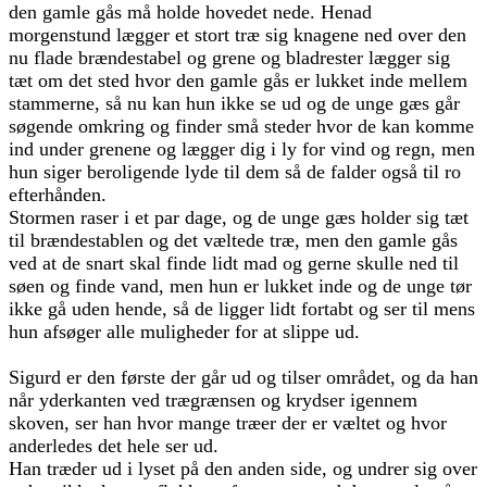
den gamle gås må holde hovedet nede. Henad
morgenstund lægger et stort træ sig knagene ned over den
nu flade brændestabel og grene og bladrester lægger sig
tæt om det sted hvor den gamle gås er lukket inde mellem
stammerne, så nu kan hun ikke se ud og de unge gæs går
søgende omkring og finder små steder hvor de kan komme
ind under grenene og lægger dig i ly for vind og regn, men
hun siger beroligende lyde til dem så de falder også til ro
efterhånden.
Stormen raser i et par dage, og de unge gæs holder sig tæt
til brændestablen og det væltede træ, men den gamle gås
ved at de snart skal finde lidt mad og gerne skulle ned til
søen og finde vand, men hun er lukket inde og de unge tør
ikke gå uden hende, så de ligger lidt fortabt og ser til mens
hun afsøger alle muligheder for at slippe ud.
Sigurd er den første der går ud og tilser området, og da han
når yderkanten ved trægrænsen og krydser igennem
skoven, ser han hvor mange træer der er væltet og hvor
anderledes det hele ser ud.
Han træder ud i lyset på den anden side, og undrer sig over