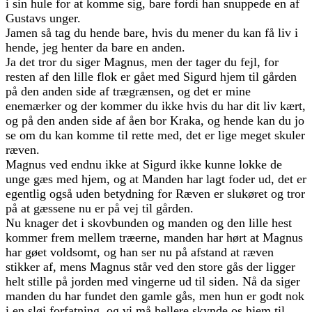
i sin hule for at komme sig, bare fordi han snuppede en af
Gustavs unger.
Jamen så tag du hende bare, hvis du mener du kan få liv i
hende, jeg henter da bare en anden.
Ja det tror du siger Magnus, men der tager du fejl, for
resten af den lille flok er gået med Sigurd hjem til gården
på den anden side af trægrænsen, og det er mine
enemærker og der kommer du ikke hvis du har dit liv kært,
og på den anden side af åen bor Kraka, og hende kan du jo
se om du kan komme til rette med, det er lige meget skuler
ræven.
Magnus ved endnu ikke at Sigurd ikke kunne lokke de
unge gæs med hjem, og at Manden har lagt foder ud, det er
egentlig også uden betydning for Ræven er slukøret og tror
på at gæssene nu er på vej til gården.
Nu knager det i skovbunden og manden og den lille hest
kommer frem mellem træerne, manden har hørt at Magnus
har gøet voldsomt, og han ser nu på afstand at ræven
stikker af, mens Magnus står ved den store gås der ligger
helt stille på jorden med vingerne ud til siden. Nå da siger
manden du har fundet den gamle gås, men hun er godt nok
i en sløj forfatning, og vi må hellere skynde os hjem til