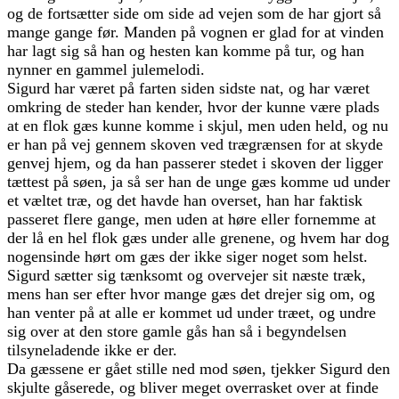
og de fortsætter side om side ad vejen som de har gjort så
mange gange før. Manden på vognen er glad for at vinden
har lagt sig så han og hesten kan komme på tur, og han
nynner en gammel julemelodi.
Sigurd har været på farten siden sidste nat, og har været
omkring de steder han kender, hvor der kunne være plads
at en flok gæs kunne komme i skjul, men uden held, og nu
er han på vej gennem skoven ved trægrænsen for at skyde
genvej hjem, og da han passerer stedet i skoven der ligger
tættest på søen, ja så ser han de unge gæs komme ud under
et væltet træ, og det havde han overset, han har faktisk
passeret flere gange, men uden at høre eller fornemme at
der lå en hel flok gæs under alle grenene, og hvem har dog
nogensinde hørt om gæs der ikke siger noget som helst.
Sigurd sætter sig tænksomt og overvejer sit næste træk,
mens han ser efter hvor mange gæs det drejer sig om, og
han venter på at alle er kommet ud under træet, og undre
sig over at den store gamle gås han så i begyndelsen
tilsyneladende ikke er der.
Da gæssene er gået stille ned mod søen, tjekker Sigurd den
skjulte gåserede, og bliver meget overrasket over at finde