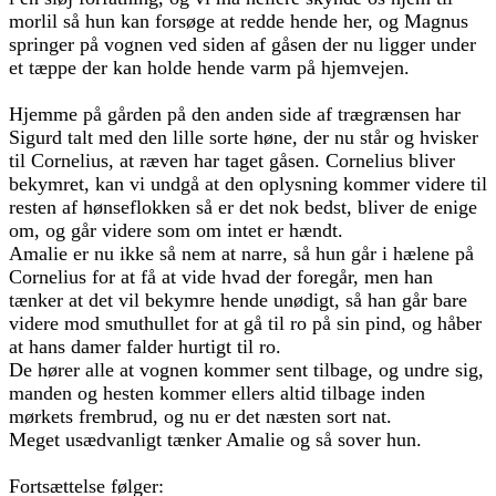
morlil så hun kan forsøge at redde hende her, og Magnus
springer på vognen ved siden af gåsen der nu ligger under
et tæppe der kan holde hende varm på hjemvejen.
Hjemme på gården på den anden side af trægrænsen har
Sigurd talt med den lille sorte høne, der nu står og hvisker
til Cornelius, at ræven har taget gåsen. Cornelius bliver
bekymret, kan vi undgå at den oplysning kommer videre til
resten af hønseflokken så er det nok bedst, bliver de enige
om, og går videre som om intet er hændt.
Amalie er nu ikke så nem at narre, så hun går i hælene på
Cornelius for at få at vide hvad der foregår, men han
tænker at det vil bekymre hende unødigt, så han går bare
videre mod smuthullet for at gå til ro på sin pind, og håber
at hans damer falder hurtigt til ro.
De hører alle at vognen kommer sent tilbage, og undre sig,
manden og hesten kommer ellers altid tilbage inden
mørkets frembrud, og nu er det næsten sort nat.
Meget usædvanligt tænker Amalie og så sover hun.
Fortsættelse følger: