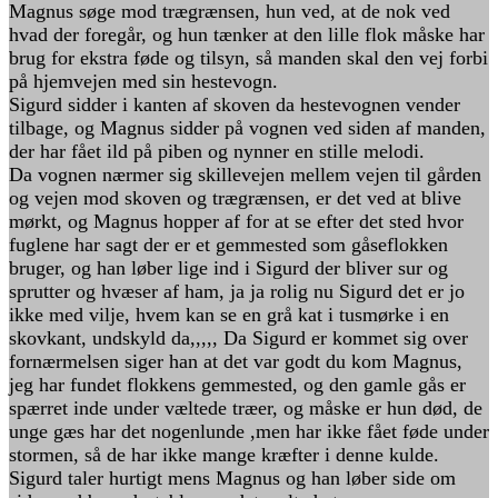
Magnus søge mod trægrænsen, hun ved, at de nok ved
hvad der foregår, og hun tænker at den lille flok måske har
brug for ekstra føde og tilsyn, så manden skal den vej forbi
på hjemvejen med sin hestevogn.
Sigurd sidder i kanten af skoven da hestevognen vender
tilbage, og Magnus sidder på vognen ved siden af manden,
der har fået ild på piben og nynner en stille melodi.
Da vognen nærmer sig skillevejen mellem vejen til gården
og vejen mod skoven og trægrænsen, er det ved at blive
mørkt, og Magnus hopper af for at se efter det sted hvor
fuglene har sagt der er et gemmested som gåseflokken
bruger, og han løber lige ind i Sigurd der bliver sur og
sprutter og hvæser af ham, ja ja rolig nu Sigurd det er jo
ikke med vilje, hvem kan se en grå kat i tusmørke i en
skovkant, undskyld da,,,,, Da Sigurd er kommet sig over
fornærmelsen siger han at det var godt du kom Magnus,
jeg har fundet flokkens gemmested, og den gamle gås er
spærret inde under væltede træer, og måske er hun død, de
unge gæs har det nogenlunde ,men har ikke fået føde under
stormen, så de har ikke mange kræfter i denne kulde.
Sigurd taler hurtigt mens Magnus og han løber side om