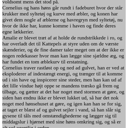
voldsomt mens det stod på.
Cornelius og hans høns går rundt i fadeburet hvor der står
krukker med syltetøj og kurve med æbler, og konen har
givet dem nogle af æblerne og havregryn med syltetøj, nu
hvor de ikke har, kunne komme i haven og finde deres
egne lækkerier.
Amalie er blevet træt af at holde de rundstrikkede i ro, og
har overladt det til Kattepels at styre uden om de værste
skænderier, og de fine damer taler meget om at der ikke er
nogen redekasser hvor man kan lægge sine sjældne æg, og
har fundet en tom æblekurv til erstatning.
Cornelius traver rastløst op og ned ad gulvet, han er ved at
eksploderer af indestængt energi, og trænger til at komme
ud i sin have og inspicerer sine steder, men han kan ud af
det lille vindue højt oppe se mandens træsko gå frem og
tilbage, og gætter at det har noget med stormen at gøre, og
siden han endnu ikke er blevet lukket ud, så har det nok
noget med hønsehuset at gøre, og igen kan han se for sig,
at taget er blæst af og gulvet sejler i vand, så han slår sig
gysene til tåls med omstændighederne og lægger sig til
middagslur i hjørnet med sine høns omkring sig, og så er
alt vel egentlig i orden.