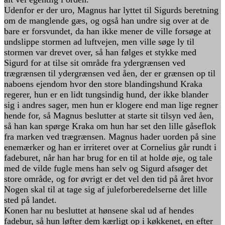
Udenfor er der uro, Magnus har lyttet til Sigurds beretning
om de manglende gæs, og også han undre sig over at de
bare er forsvundet, da han ikke mener de ville forsøge at
undslippe stormen ad luftvejen, men ville søge ly til
stormen var drevet over, så han følges et stykke med
Sigurd for at tilse sit område fra ydergrænsen ved
trægrænsen til ydergrænsen ved åen, der er grænsen op til
naboens ejendom hvor den store blandingshund Kraka
regerer, hun er en lidt tungsindig hund, der ikke blander
sig i andres sager, men hun er klogere end man lige regner
hende for, så Magnus beslutter at starte sit tilsyn ved åen,
så han kan spørge Kraka om hun har set den lille gåseflok
fra marken ved trægrænsen. Magnus hader uorden på sine
enemærker og han er irriteret over at Cornelius går rundt i
fadeburet, når han har brug for en til at holde øje, og tale
med de vilde fugle mens han selv og Sigurd afsøger det
store område, og for øvrigt er det vel den tid på året hvor
Nogen skal til at tage sig af juleforberedelserne det lille
sted på landet.
Konen har nu besluttet at hønsene skal ud af hendes
fadebur, så hun løfter dem kærligt op i køkkenet, en efter