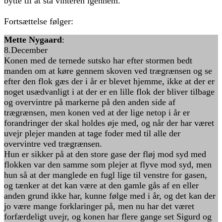
bytte til at stå vinteren igennem.
Fortsættelse følger:
Mette Nygaard
:
8.December
Konen med de ternede sutsko har efter stormen bedt
manden om at køre gennem skoven ved trægrænsen og se
efter den flok gæs der i år er blevet hjemme, ikke at der er
noget usædvanligt i at der er en lille flok der bliver tilbage
og overvintre på markerne på den anden side af
trægrænsen, men konen ved at der lige netop i år er
forandringer der skal holdes øje med, og når der har været
uvejr plejer manden at tage foder med til alle der
overvintre ved trægrænsen.
Hun er sikker på at den store gase der fløj mod syd med
flokken var den samme som plejer at flyve mod syd, men
hun så at der manglede en fugl lige til venstre for gasen,
og tænker at det kan være at den gamle gås af en eller
anden grund ikke har, kunne følge med i år, og det kan der
jo være mange forklaringer på, men nu har det været
forfærdeligt uvejr, og konen har flere gange set Sigurd og