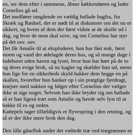
en, ser dem efter i sømmene, åbner køkkendøren og lader
Cornelius gå ud.
Det medfører omgående en vældig ballade bagfra, fra
Skræk og Rædsel, der er nødt til at diskuterer om det nu er
sikkert, og hvem af dem der først vidste at de skulle ud i
dag, og hvor de mon skal sove, og om Cornelius har styr
på det osv. osv.
Det får Amalie til at eksploderer, hun har fået nok, først
storm og vand der ødelagde deres hus, og så mange dage i
fadeburet uden haven og lyset, hvor hun har hørt på de to
og deres evige brok, så nu kagler og skælder hun ud, mens
hun lige for en sikkerheds skyld hakker dem begge en på
skallen, hvorefter hun hanker op i sin prægtige fjerdragt,
knejser med nakken og følger efter Cornelius der vælger
ikke at sige noget. Selvom han ikke bryder sig om ballade
så er han ligeså træt som Amalie og havde selv lyst til at
hakke til ro og orden.
Kattepels tager tilfældigvis et flyvespring i den retning, og
så er der ikke mere brok den dag.
Den lille gåseflok under det væltede træ ved trægrænsen er