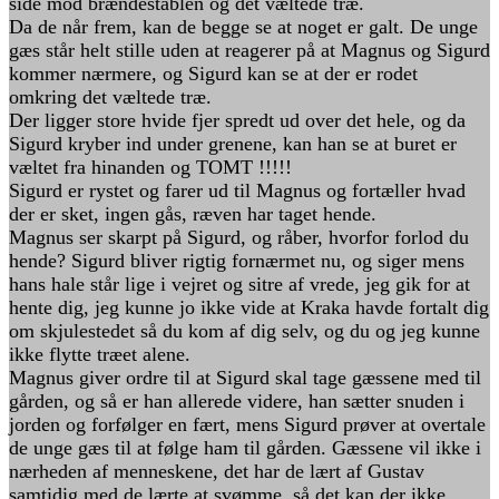
side mod brændestablen og det væltede træ.
Da de når frem, kan de begge se at noget er galt. De unge
gæs står helt stille uden at reagerer på at Magnus og Sigurd
kommer nærmere, og Sigurd kan se at der er rodet
omkring det væltede træ.
Der ligger store hvide fjer spredt ud over det hele, og da
Sigurd kryber ind under grenene, kan han se at buret er
væltet fra hinanden og TOMT !!!!!
Sigurd er rystet og farer ud til Magnus og fortæller hvad
der er sket, ingen gås, ræven har taget hende.
Magnus ser skarpt på Sigurd, og råber, hvorfor forlod du
hende? Sigurd bliver rigtig fornærmet nu, og siger mens
hans hale står lige i vejret og sitre af vrede, jeg gik for at
hente dig, jeg kunne jo ikke vide at Kraka havde fortalt dig
om skjulestedet så du kom af dig selv, og du og jeg kunne
ikke flytte træet alene.
Magnus giver ordre til at Sigurd skal tage gæssene med til
gården, og så er han allerede videre, han sætter snuden i
jorden og forfølger en fært, mens Sigurd prøver at overtale
de unge gæs til at følge ham til gården. Gæssene vil ikke i
nærheden af menneskene, det har de lært af Gustav
samtidig med de lærte at svømme, så det kan der ikke