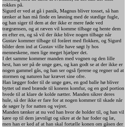
rokkes på.
Sigurd er ved at gå i panik, Magnus bliver tosset, så han
tænker at han må finde en løsning med de stædige fugle,
og han siger til dem at der ikke er mere føde ved
trægrænsen, og at ræven vil komme tilbage og hente dem
en efter en, og så vil der ikke blive nogen tilbage når
Gustav kommer tilbage til foråret med flokken, og Sigurd
bilder dem ind at Gustav ville have søgt ly hos
menneskene, men lige meget hjælper det.
I det samme kommer manden med vognen og den lille
hest, han ser på de unge gæs, og kan godt se at der ikke er
nogen gammel gås, og han ser også fjerene og regner ud at
stormen og naturen har krævet sine ofre.
Han lægger foder til de unge gæs, en god balle hø bliver
byttet ud med brænde til konens komfur, og en god portion
hvede til at klare de kolde nætter. Manden sikrer deres
hule, så der ikke er fare for at nogen kommer til skade når
de søger ly for natten og vejret.
Manden tænker at nu ved han hvor de holder til, og han vil
køre op til dem jævnligt og sikre at de har foder og læ,
men han er ked af at han skal fortælle konen om gåsen der