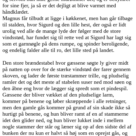
for sine fjer, ja så er det dejligt at blive varmet med
håndklædet.
Magnus får tilbudt at ligge i køkkenet, men han går tilbage
til stalden, hvor Sigurd og den lille hest, der også er lidt
urolig ved alle de mange lyde der følger med de store
vindsstød, har fundet sig til rette ved at Sigurd har lagt sig
som et garnnøgle på dens rumpe, og spinder beroligende,
og endelig falder alle til ro, det lille sted på landet.
Den store brændestabel hvor gæssene søgte ly giver midt
på natten op over for de stærke vindstød der farer gennem
skoven, og lader de første træstammer trille, og pludselig
ramler det og det meste af stabelen suser ned mod søen og
den åbne eng hvor de lægger sig spredt som et pindespil.
Gæssene der bliver vækket af den pludselige larm,
kommer på benene og løber skræppende i alle retninger,
men den gamle gås kommer på grund af sin skade ikke så
hurtigt på benene, og hun bliver ramt af en af stammerne
idet den glider ned, og hun bliver lukket inde i mellem
nogle stammer der står og læner sig op af den sidste del af
bunken der nu kun er halvt så høj som en oprejst gås, og