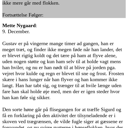
ikke mere går med flokken.
Fortsættelse Følger:
Mette Nygaard
:
9. December.
Gustav er på vingerne mange timer ad gangen, han er
meget træt, og finder ikke megen føde når han lander, det
er blevet rigtig koldt og det tære på ham at flyve alene,
uden nogen støtte og kun ham selv til at holde vagt mens
han hviler, og nu er han nødt til at blive på jorden pga.
vejret hvor kulde og regn er blevet til sne og frost. Frosten
skære i hans lunger når han flyver og han kommer ikke
langt. Han har tabt sig, og trænger til at hvile længe uden
fare han skal holde øje med, men der er igen steder hvor
han kan føle sig sikker.
Den sorte høne går på flisegangen for at træffe Sigurd og
få en forklaring på den aktivitet der tilsyneladende er i
skoven ved trægrænsen, de vilde fugle siger at gæssene er
forsvundet, og nu svirre rygterne i hønseflokken, hvor der