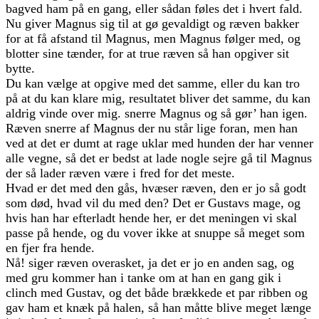
bagved ham på en gang, eller sådan føles det i hvert fald.
Nu giver Magnus sig til at gø gevaldigt og ræven bakker
for at få afstand til Magnus, men Magnus følger med, og
blotter sine tænder, for at true ræven så han opgiver sit
bytte.
Du kan vælge at opgive med det samme, eller du kan tro
på at du kan klare mig, resultatet bliver det samme, du kan
aldrig vinde over mig. snerre Magnus og så gør’ han igen.
Ræven snerre af Magnus der nu står lige foran, men han
ved at det er dumt at rage uklar med hunden der har venner
alle vegne, så det er bedst at lade nogle sejre gå til Magnus
der så lader ræven være i fred for det meste.
Hvad er det med den gås, hvæser ræven, den er jo så godt
som død, hvad vil du med den? Det er Gustavs mage, og
hvis han har efterladt hende her, er det meningen vi skal
passe på hende, og du vover ikke at snuppe så meget som
en fjer fra hende.
Nå! siger ræven overasket, ja det er jo en anden sag, og
med gru kommer han i tanke om at han en gang gik i
clinch med Gustav, og det både brækkede et par ribben og
gav ham et knæk på halen, så han måtte blive meget længe