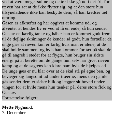
ved at være meget sultne og de tør ikke gå ud i det fri, for
ræven har set at de ikke flytter sig, og at den store hun
tilsyneladende ikke kan beskytte dem, så han kredser tæt
omring.
Gåsen er afkræftet og har opgivet at komme ud, og
afventer at hendes liv er ved at få en ende, så hun sender
Gustav en kærlig tanke og håber han er kommet godt frem
til de dejlige skråninger de kender så godt, hun fortæller de
unge gæs at ræven kun er farlig hvis man er alene, at de
skal holde sammen, og hvis han kommer for tæt på skal de
gå til angreb i stedet for at flygte, hun bruger sin sidste
energi på at berette om de gange hun selv har givet ræven
kamp og at de sagtens kan klare ham hvis de hjælpes ad.
De unge gæs er nu klar over at de skal stå på egne ben, og
bevæger sig langsomt ud under træerne, mens den gamle
gås sender dem et sidste blik og lægger sit hoved under
vingen for at hvile mens hun tænker på, deres store flok og
Gustav.
Fortsættelse følger:
Mette Nygaard
:
7. December