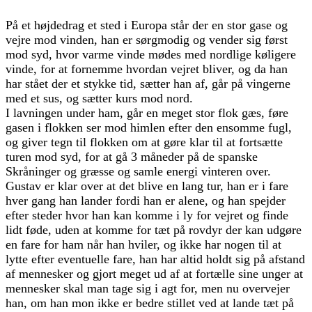
På et højdedrag et sted i Europa står der en stor gase og
vejre mod vinden, han er sørgmodig og vender sig først
mod syd, hvor varme vinde mødes med nordlige køligere
vinde, for at fornemme hvordan vejret bliver, og da han
har stået der et stykke tid, sætter han af, går på vingerne
med et sus, og sætter kurs mod nord.
I lavningen under ham, går en meget stor flok gæs, føre
gasen i flokken ser mod himlen efter den ensomme fugl,
og giver tegn til flokken om at gøre klar til at fortsætte
turen mod syd, for at gå 3 måneder på de spanske
Skråninger og græsse og samle energi vinteren over.
Gustav er klar over at det blive en lang tur, han er i fare
hver gang han lander fordi han er alene, og han spejder
efter steder hvor han kan komme i ly for vejret og finde
lidt føde, uden at komme for tæt på rovdyr der kan udgøre
en fare for ham når han hviler, og ikke har nogen til at
lytte efter eventuelle fare, han har altid holdt sig på afstand
af mennesker og gjort meget ud af at fortælle sine unger at
mennesker skal man tage sig i agt for, men nu overvejer
han, om han mon ikke er bedre stillet ved at lande tæt på