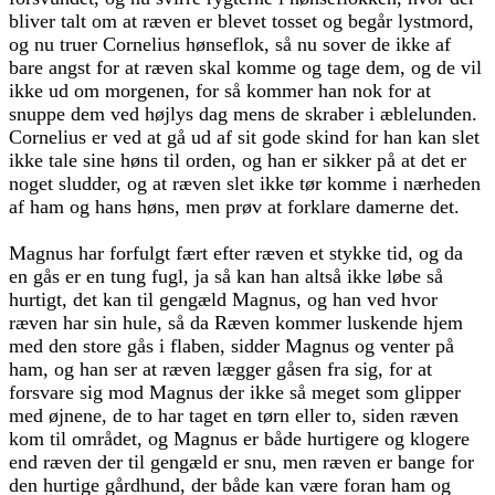
bliver talt om at ræven er blevet tosset og begår lystmord,
og nu truer Cornelius hønseflok, så nu sover de ikke af
bare angst for at ræven skal komme og tage dem, og de vil
ikke ud om morgenen, for så kommer han nok for at
snuppe dem ved højlys dag mens de skraber i æblelunden.
Cornelius er ved at gå ud af sit gode skind for han kan slet
ikke tale sine høns til orden, og han er sikker på at det er
noget sludder, og at ræven slet ikke tør komme i nærheden
af ham og hans høns, men prøv at forklare damerne det.
Magnus har forfulgt fært efter ræven et stykke tid, og da
en gås er en tung fugl, ja så kan han altså ikke løbe så
hurtigt, det kan til gengæld Magnus, og han ved hvor
ræven har sin hule, så da Ræven kommer luskende hjem
med den store gås i flaben, sidder Magnus og venter på
ham, og han ser at ræven lægger gåsen fra sig, for at
forsvare sig mod Magnus der ikke så meget som glipper
med øjnene, de to har taget en tørn eller to, siden ræven
kom til området, og Magnus er både hurtigere og klogere
end ræven der til gengæld er snu, men ræven er bange for
den hurtige gårdhund, der både kan være foran ham og