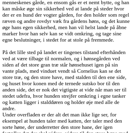
menneskenes gårde, en ensom gås er et nemt bytte, og han
kan måske øge sin sikkerhed ved at lande på steder hvor
der er en hund der vogter gården, for den holder som regel
ræven og andre rovdyr væk fra gårdens høns, og det kunne
øge hans egen sikkerhed, men han vil helst lande på åbne
marker hvor han selv kan se vidt omkring, og tage sine
egne beslutninger, i stedet for at stole på fremmede.
På det lille sted på landet er tingenes tilstand efterhånden
ved at være tilbage til normalen, og i hønsegården ved
siden af det store gran træ står hønsehuset igen på sin
vante plads, med vinduet vendt så Cornelius kan se det
store træ, og den store have, med stalden til den ene side,
og huset hvor konen med de ternede sutsko bor til den
anden side, det er nok det vigtigste at vide når man ser til
stedet udefra, hvor hunden strejfer omkring i egne tanker
og katten ligger i stalddøren og holder øje med alle de
andre.
Under overfladen er der alt det man ikke lige ser, for
eksempel at hunden taler med katten, der taler med den
sorte høne, der underretter den store hane, der igen