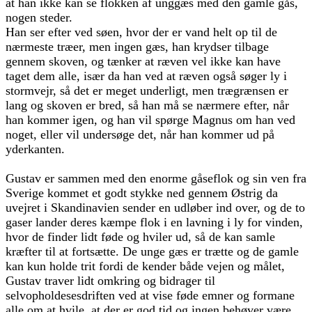
at han ikke kan se flokken af unggæs med den gamle gås,
nogen steder.
Han ser efter ved søen, hvor der er vand helt op til de
nærmeste træer, men ingen gæs, han krydser tilbage
gennem skoven, og tænker at ræven vel ikke kan have
taget dem alle, især da han ved at ræven også søger ly i
stormvejr, så det er meget underligt, men trægrænsen er
lang og skoven er bred, så han må se nærmere efter, når
han kommer igen, og han vil spørge Magnus om han ved
noget, eller vil undersøge det, når han kommer ud på
yderkanten.
Gustav er sammen med den enorme gåseflok og sin ven fra
Sverige kommet et godt stykke ned gennem Østrig da
uvejret i Skandinavien sender en udløber ind over, og de to
gaser lander deres kæmpe flok i en lavning i ly for vinden,
hvor de finder lidt føde og hviler ud, så de kan samle
kræfter til at fortsætte. De unge gæs er trætte og de gamle
kan kun holde trit fordi de kender både vejen og målet,
Gustav traver lidt omkring og bidrager til
selvopholdesesdriften ved at vise føde emner og formane
alle om at hvile, at der er god tid og ingen behøver være