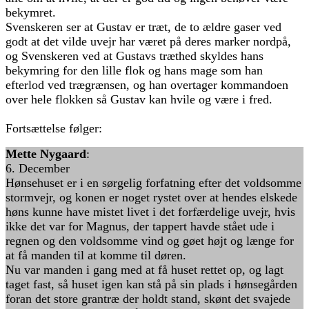
bekymret.
Svenskeren ser at Gustav er træt, de to ældre gaser ved
godt at det vilde uvejr har været på deres marker nordpå,
og Svenskeren ved at Gustavs træthed skyldes hans
bekymring for den lille flok og hans mage som han
efterlod ved trægrænsen, og han overtager kommandoen
over hele flokken så Gustav kan hvile og være i fred.
Fortsættelse følger:
Mette Nygaard
:
6. December
Hønsehuset er i en sørgelig forfatning efter det voldsomme
stormvejr, og konen er noget rystet over at hendes elskede
høns kunne have mistet livet i det forfærdelige uvejr, hvis
ikke det var for Magnus, der tappert havde stået ude i
regnen og den voldsomme vind og gøet højt og længe for
at få manden til at komme til døren.
Nu var manden i gang med at få huset rettet op, og lagt
taget fast, så huset igen kan stå på sin plads i hønsegården
foran det store grantræ der holdt stand, skønt det svajede