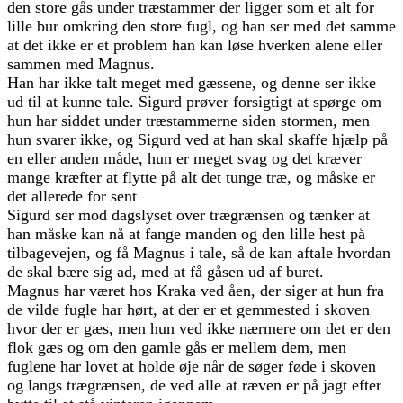
den store gås under træstammer der ligger som et alt for
lille bur omkring den store fugl, og han ser med det samme
at det ikke er et problem han kan løse hverken alene eller
sammen med Magnus.
Han har ikke talt meget med gæssene, og denne ser ikke
ud til at kunne tale. Sigurd prøver forsigtigt at spørge om
hun har siddet under træstammerne siden stormen, men
hun svarer ikke, og Sigurd ved at han skal skaffe hjælp på
en eller anden måde, hun er meget svag og det kræver
mange kræfter at flytte på alt det tunge træ, og måske er
det allerede for sent
Sigurd ser mod dagslyset over trægrænsen og tænker at
han måske kan nå at fange manden og den lille hest på
tilbagevejen, og få Magnus i tale, så de kan aftale hvordan
de skal bære sig ad, med at få gåsen ud af buret.
Magnus har været hos Kraka ved åen, der siger at hun fra
de vilde fugle har hørt, at der er et gemmested i skoven
hvor der er gæs, men hun ved ikke nærmere om det er den
flok gæs og om den gamle gås er mellem dem, men
fuglene har lovet at holde øje når de søger føde i skoven
og langs trægrænsen, de ved alle at ræven er på jagt efter