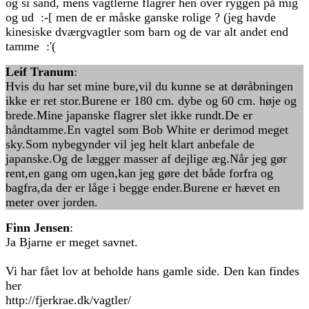
og si sand, mens vagtlerne flagrer hen over ryggen på mig
og ud :-[ men de er måske ganske rolige ? (jeg havde
kinesiske dværgvagtler som barn og de var alt andet end
tamme :'(
Leif Tranum
:
Hvis du har set mine bure,vil du kunne se at døråbningen
ikke er ret stor.Burene er 180 cm. dybe og 60 cm. høje og
brede.Mine japanske flagrer slet ikke rundt.De er
håndtamme.En vagtel som Bob White er derimod meget
sky.Som nybegynder vil jeg helt klart anbefale de
japanske.Og de lægger masser af dejlige æg.Når jeg gør
rent,en gang om ugen,kan jeg gøre det både forfra og
bagfra,da der er låge i begge ender.Burene er hævet en
meter over jorden.
Finn Jensen
:
Ja Bjarne er meget savnet.
Vi har fået lov at beholde hans gamle side. Den kan findes
her
http://fjerkrae.dk/vagtler/