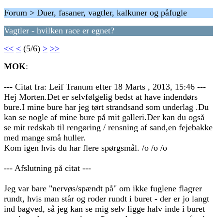
Forum > Duer, fasaner, vagtler, kalkuner og påfugle
Vagtler - hvilken race er egnet?
<<
<
(5/6)
>
>>
MOK
:
--- Citat fra: Leif Tranum efter 18 Marts , 2013, 15:46 ---
Hej Morten.Det er selvfølgelig bedst at have indendørs
bure.I mine bure har jeg tørt strandsand som underlag .Du
kan se nogle af mine bure på mit galleri.Der kan du også
se mit redskab til rengøring / rensning af sand,en fejebakke
med mange små huller.
Kom igen hvis du har flere spørgsmål. /o /o /o
--- Afslutning på citat ---
Jeg var bare "nervøs/spændt på" om ikke fuglene flagrer
rundt, hvis man står og roder rundt i buret - der er jo langt
ind bagved, så jeg kan se mig selv ligge halv inde i buret