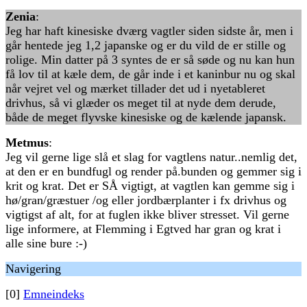
Zenia
:
Jeg har haft kinesiske dværg vagtler siden sidste år, men i
går hentede jeg 1,2 japanske og er du vild de er stille og
rolige. Min datter på 3 syntes de er så søde og nu kan hun
få lov til at kæle dem, de går inde i et kaninbur nu og skal
når vejret vel og mærket tillader det ud i nyetableret
drivhus, så vi glæder os meget til at nyde dem derude,
både de meget flyvske kinesiske og de kælende japansk.
Metmus
:
Jeg vil gerne lige slå et slag for vagtlens natur..nemlig det,
at den er en bundfugl og render på.bunden og gemmer sig i
krit og krat. Det er SÅ vigtigt, at vagtlen kan gemme sig i
hø/gran/græstuer /og eller jordbærplanter i fx drivhus og
vigtigst af alt, for at fuglen ikke bliver stresset. Vil gerne
lige informere, at Flemming i Egtved har gran og krat i
alle sine bure :-)
Navigering
[0]
Emneindeks