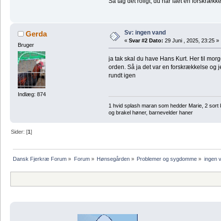
Så tag det roligt, du har fået en forskrækk
Sv: ingen vand
Gerda
«
Svar #2 Dato:
29 Juni , 2025, 23:25 »
Bruger
ja tak skal du have Hans Kurt. Her til mor
orden. Så ja det var en forskrækkelse og j
rundt igen
Indlæg: 874
1 hvid splash maran som hedder Marie, 2 sort 
og brakel høner, barnevelder haner
Sider: [
1
]
Dansk Fjerkræ Forum
»
Forum
»
Hønsegården
»
Problemer og sygdomme
»
ingen 