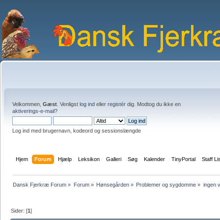
Velkommen,
Gæst
. Venligst
log ind
eller
registér
dig. Modtog du ikke en
aktiverings-e-mail?
Log ind med brugernavn, kodeord og sessionslængde
Hjem
Forum
Hjælp
Leksikon
Galleri
Søg
Kalender
TinyPortal
Staff Li
Dansk Fjerkræ Forum
»
Forum
»
Hønsegården
»
Problemer og sygdomme
»
ingen 
Sider: [
1
]