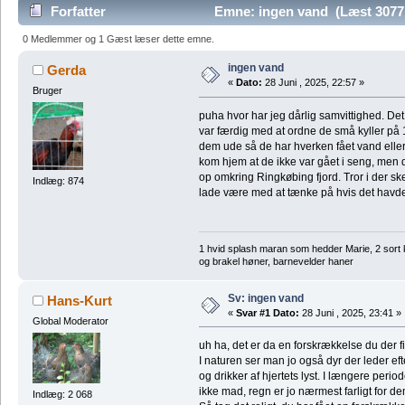
Forfatter
Emne: ingen vand (Læst 3077
0 Medlemmer og 1 Gæst læser dette emne.
ingen vand
Gerda
«
Dato:
28 Juni , 2025, 22:57 »
Bruger
puha hvor har jeg dårlig samvittighed. Det 
var færdig med at ordne de små kyller på 
dem ude så de har hverken fået vand eller 
kom hjem at de ikke var gået i seng, men d
op omkring Ringkøbing fjord. Tror i der sk
Indlæg: 874
lade være med at tænke på hvis det havd
1 hvid splash maran som hedder Marie, 2 sort 
og brakel høner, barnevelder haner
Sv: ingen vand
Hans-Kurt
«
Svar #1 Dato:
28 Juni , 2025, 23:41 »
Global Moderator
uh ha, det er da en forskrækkelse du der fi
I naturen ser man jo også dyr der leder efte
og drikker af hjertets lyst. I længere peri
ikke mad, regn er jo nærmest farligt for de
Indlæg: 2 068