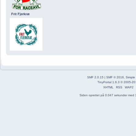
Frit Fjerkræ
SMF 2.0.15
|
SMF © 2016
,
Simple
TinyPortal 1.6.3
©
2005-20
XHTML
RSS
WAP2
Siden oprettet på 0.047 sekunder med 3