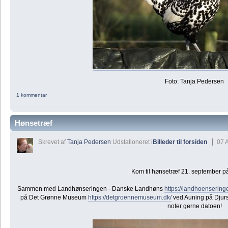
Foto: Tanja Pedersen
1 kommentar
Hønsetræf
Skrevet af
Tanja Pedersen
Udstationeret i
Billeder til forsiden
07 
Kom til hønsetræf 21. september p
Sammen med Landhønseringen - Danske Landhøns
https://landhoensering
på Det Grønne Museum
https://detgroennemuseum.dk/
ved Auning på Djur
noter gerne datoen!