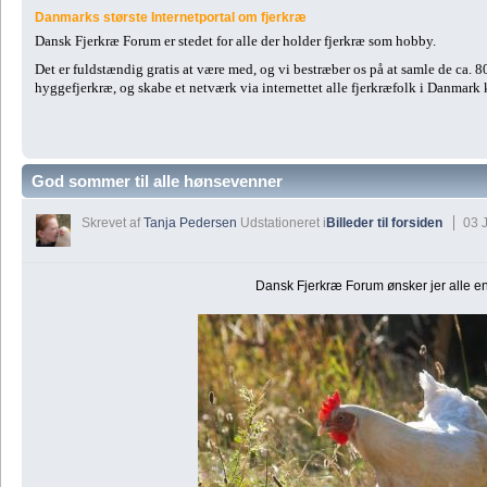
Danmarks største Internetportal om fjerkræ
Dansk Fjerkræ Forum er stedet for alle der holder fjerkræ som hobby.
Det er fuldstændig gratis at være med, og vi bestræber os på at samle de ca. 
hyggefjerkræ, og skabe et netværk via internettet alle fjerkræfolk i Danmark
God sommer til alle hønsevenner
Skrevet af
Tanja Pedersen
Udstationeret i
Billeder til forsiden
03 J
Dansk Fjerkræ Forum ønsker jer alle e