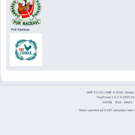
Frit Fjerkræ
SMF 2.0.15
|
SMF © 2016
,
Simple
TinyPortal 1.6.3
©
2005-20
XHTML
RSS
WAP2
Siden oprettet på 0.047 sekunder med 3