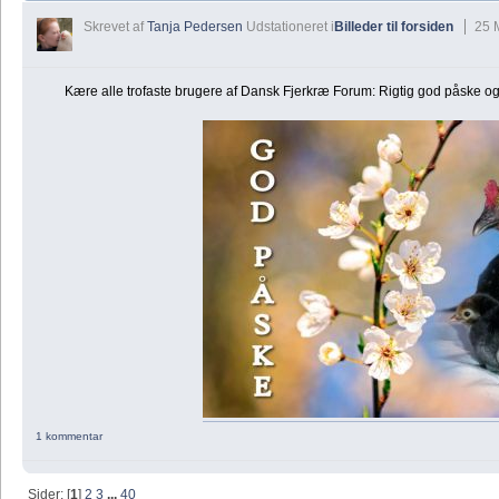
Skrevet af
Tanja Pedersen
Udstationeret i
Billeder til forsiden
25 
Kære alle trofaste brugere af Dansk Fjerkræ Forum: Rigtig god påske og t
1 kommentar
Sider: [
1
]
2
3
...
40