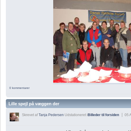
0 kommentarer
Lille spejl på væggen der
Skrevet af
Tanja Pedersen
Udstationeret i
Billeder til forsiden
05 A