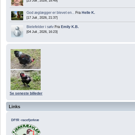
[23 Juli , 2026, 18:49]
God æglægger er blevet en...
Fra
Helle K.
[17 Juli , 2026, 21:37]
Bielefelder i sølv
Fra
Emily K.B.
[04 Juli , 2026, 16:23]
Se seneste billeder
Links
DFfR -racefjerkræ