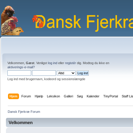
Velkommen,
Gæst
. Venligst
log ind
eller
registér
dig. Modtog du ikke en
aktiverings-e-mail?
Log ind med brugernavn, kodeord og sessionslængde
Hjem
Forum
Hjælp
Leksikon
Galleri
Søg
Kalender
TinyPortal
Staff Li
Dansk Fjerkræ Forum
Velkommen