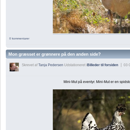
0 kommentarer
Mon græsset er grønnere på den anden side?
Skrevet af
Tanja Pedersen
Udstationeret i
Billeder til forsiden
03 
Mini-Mut på eventyr. Mini-Mut er en spidst