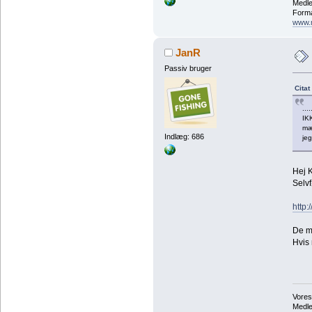
Medle
Forma
www.
JanR
Passiv bruger
Citat
...
IKK
mær
Indlæg: 686
jeg
Hej 
Selv
http:
De m
Hvis 
Vores
Medl