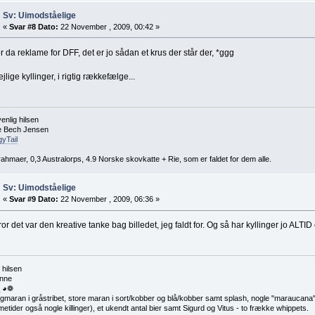
Sv: Uimodståelige
«
Svar #8 Dato:
22 November , 2009, 00:42 »
r da reklame for DFF, det er jo sådan et krus der står der, *ggg
jlige kyllinger, i rigtig rækkefælge...
enlig hilsen
e Bech Jensen
yTail
rahmaer, 0,3 Australorps, 4.9 Norske skovkatte + Rie, som er faldet for dem alle.
Sv: Uimodståelige
«
Svar #9 Dato:
22 November , 2009, 06:36 »
ror det var den kreative tanke bag billedet, jeg faldt for. Og så har kyllinger jo ALTI
 hilsen
nne
 ◕❁
maran i gråstribet, store maran i sort/kobber og blå/kobber samt splash, nogle "maraucana", 
etider også nogle killinger), et ukendt antal bier samt Sigurd og Vitus - to frække whippets.