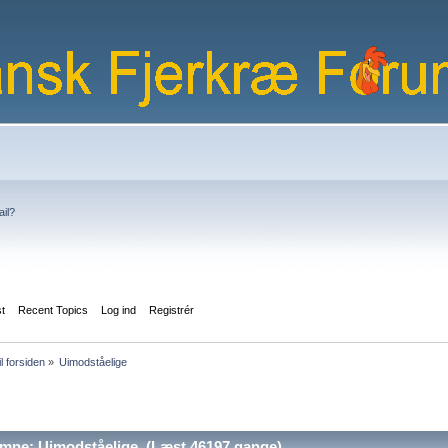
ail?
st
Recent Topics
Log ind
Registrér
il forsiden
»
Uimodståelige 
mne: Uimodståelige (Læst 46197 gange)