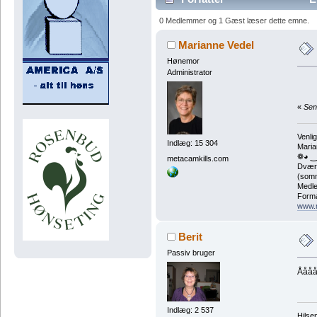
0 Medlemmer og 1 Gæst læser dette emne.
Marianne Vedel
Hønemor
Administrator
«
Sen
Venlig
Indlæg: 15 304
Maria
❁◕ ‿
metacamkills.com
Dværg
(somm
Medle
Forma
www.
Berit
Passiv bruger
Ååååh
Indlæg: 2 537
Hilse