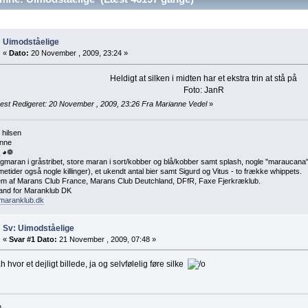
Uimodståelige
«
Dato:
20 November , 2009, 23:24 »
Heldigt at silken i midten har et ekstra trin at stå på
Foto: JanR
est Redigeret: 20 November , 2009, 23:26 Fra Marianne Vedel
»
 hilsen
nne
 ◕❁
maran i gråstribet, store maran i sort/kobber og blå/kobber samt splash, nogle "maraucana", 
etider også nogle killinger), et ukendt antal bier samt Sigurd og Vitus - to frække whippets.
m af Marans Club France, Marans Club Deutchland, DFfR, Faxe Fjerkræklub.
nd for Maranklub DK
maranklub.dk
Sv: Uimodståelige
«
Svar #1 Dato:
21 November , 2009, 07:48 »
 hvor et dejligt billede, ja og selvfølelig føre silke
n