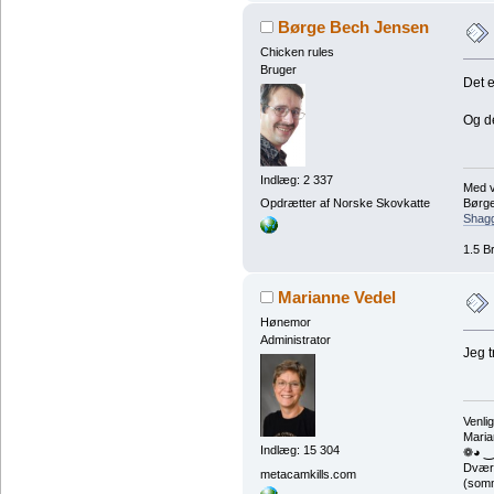
Børge Bech Jensen
Chicken rules
Bruger
Det e
Og de
Indlæg: 2 337
Med v
Børg
Opdrætter af Norske Skovkatte
Shagg
1.5 B
Marianne Vedel
Hønemor
Administrator
Jeg t
Venlig
Maria
Indlæg: 15 304
❁◕ ‿
Dværg
metacamkills.com
(somm