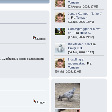
Tomzen
[03 August , 2026, 17:53]
Jersey Kæmpe - “forkert”
...
Fra
Tomzen
[23 Juli , 2026, 18:49]
God æglægger er blevet
en...
Fra
Helle K.
[17 Juli , 2026, 21:37]
Logget
Bielefelder i sølv
Fra
Emily K.B.
[04 Juli , 2026, 16:23]
2.2 påfugle. 5 dejlige siameserkatte
Indstilling af
rugemaskin...
Fra
Tomzen
[28 Maj , 2026, 22:03]
Logget