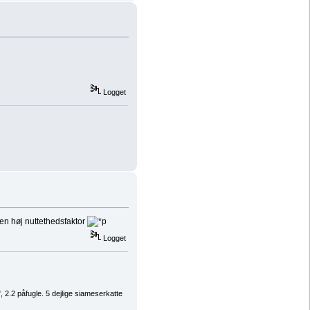
Logget
D en høj nuttethedsfaktor
Logget
2.2 påfugle. 5 dejlige siameserkatte