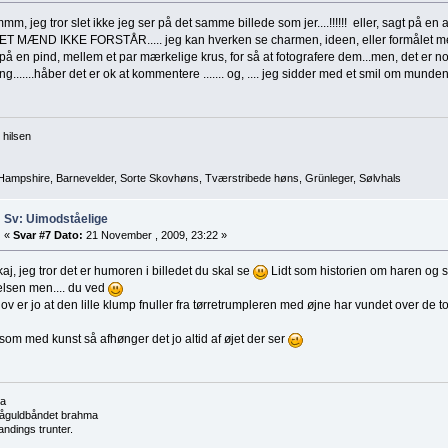
hmmm, jeg tror slet ikke jeg ser på det samme billede som jer....!!!!!! eller, sagt på
T MÆND IKKE FORSTÅR..... jeg kan hverken se charmen, ideen, eller formålet med 
å en pind, mellem et par mærkelige krus, for så at fotografere dem...men, det er 
g.......håber det er ok at kommentere ....... og, .... jeg sidder med et smil om munde
 hilsen
ampshire, Barnevelder, Sorte Skovhøns, Tværstribede høns, Grünleger, Sølvhals
Sv: Uimodståelige
«
Svar #7 Dato:
21 November , 2009, 23:22 »
kaj, jeg tror det er humoren i billedet du skal se
Lidt som historien om haren og s
elsen men.... du ved
jov er jo at den lille klump fnuller fra tørretrumpleren med øjne har vundet over de t
om med kunst så afhønger det jo altid af øjet der ser
a
låguldbåndet brahma
andings trunter.