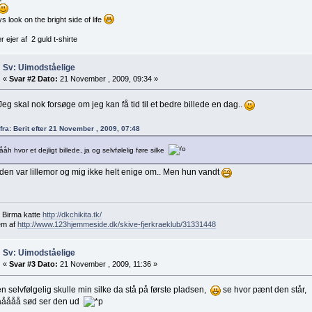
s look on the bright side of life
r ejer af 2 guld t-shirte
Sv: Uimodståelige
«
Svar #2 Dato:
21 November , 2009, 09:34 »
Jeg skal nok forsøge om jeg kan få tid til et bedre billede en dag..
 fra: Berit efter 21 November , 2009, 07:48
åh hvor et dejligt billede, ja og selvfølelig føre silke
den var lillemor og mig ikke helt enige om.. Men hun vandt
 Birma katte
http://dkchikita.tk/
em af
http://www.123hjemmeside.dk/skive-fjerkraeklub/31331448
Sv: Uimodståelige
«
Svar #3 Dato:
21 November , 2009, 11:36 »
 selvfølgelig skulle min silke da stå på første pladsen,
se hvor pænt den står,
ååååå sød ser den ud