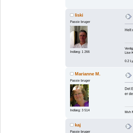
liski
Passiv bruger
Helt 
Venlig
Indlæg: 1 266
Lise K
0.2 L
Marianne M.
Passiv bruger
Det E
er de
Indlæg: 3 514
Mvh 
kaj
Passiv bruger