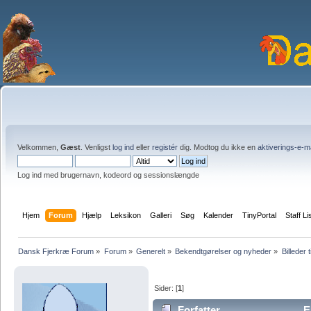
Velkommen,
Gæst
. Venligst
log ind
eller
registér
dig. Modtog du ikke en
aktiverings-e-m
Log ind med brugernavn, kodeord og sessionslængde
Hjem
Forum
Hjælp
Leksikon
Galleri
Søg
Kalender
TinyPortal
Staff Li
Dansk Fjerkræ Forum
»
Forum
»
Generelt
»
Bekendtgørelser og nyheder
»
Billeder t
Sider: [
1
]
Forfatter
E