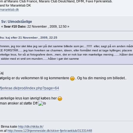
m af Marans Club France, Marans Club Deutchland, DFfR, Faxe Fjerkræklub.
nd for Maranklub DK
maranklub.dk
Sv: Uimodståelige
«
Svar #10 Dato:
22 November , 2009, 12:50 »
 fra: kaj efter 21 November , 2009, 22:25
..hmmm, jeg tror slet ikke jeg ser på det samme billede som jer....!!!!!! eller, sagt på en and
E FORSTÅR..... jeg kan hverken se charmen, ideen, eller formålet med at tage kyllinger, placere
kelige krus, for så at fotografere dem...men, det er nok bar min mærkelige mening.......håber det e
 sidder med et smil om munden......håber i gør det samme
Kaj
følgelig er du velkommen til og kommentere
.. Og ha din mening om billedet..
//fjerkrae.dk/prod/index.php?page=64
ærkelige krus kan iøvrigt købes her
man ønsker at støtte Dff
 Birma katte
http://dkchikita.tk/
em af
http://www.123hjemmeside.dk/skive-fjerkraeklub/31331448