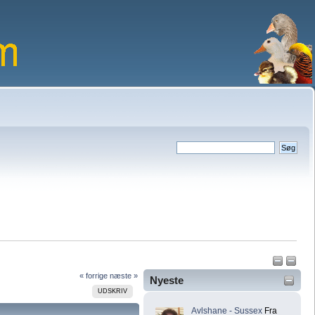
« forrige
næste »
Nyeste
UDSKRIV
Avlshane - Sussex
Fra