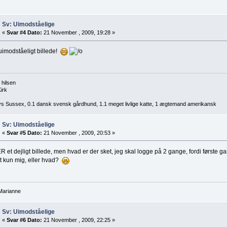
Sv: Uimodståelige
«
Svar #4 Dato:
21 November , 2009, 19:28 »
uimodståeligt billede!
 hilsen
irk
ys Sussex, 0.1 dansk svensk gårdhund, 1.1 meget livlige katte, 1 ægtemand amerikansk
Sv: Uimodståelige
«
Svar #5 Dato:
21 November , 2009, 20:53 »
R et dejligt billede, men hvad er der sket, jeg skal logge på 2 gange, fordi første g
t kun mig, eller hvad?
Marianne
Sv: Uimodståelige
«
Svar #6 Dato:
21 November , 2009, 22:25 »