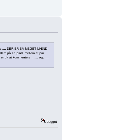
en måde .... DER ER SÅ MEGET MÆND
 dem på en pind, mellem et par
r ok at kommentere ....... og, ....
Logget