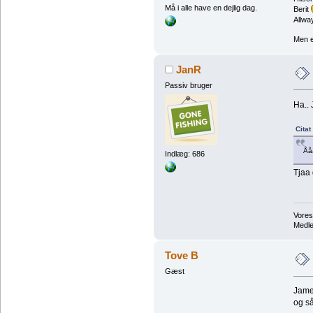
Må i alle have en dejlig dag.
Berit
Allway
Men e
JanR
Passiv bruger
Ha.. 
Citat
Ååå
Indlæg: 686
Tjaa 
Vores
Medl
Tove B
Gæst
Jamen
og s