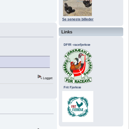
Se seneste billeder
Links
DFfR -racefjerkræ
Logget
Frit Fjerkræ