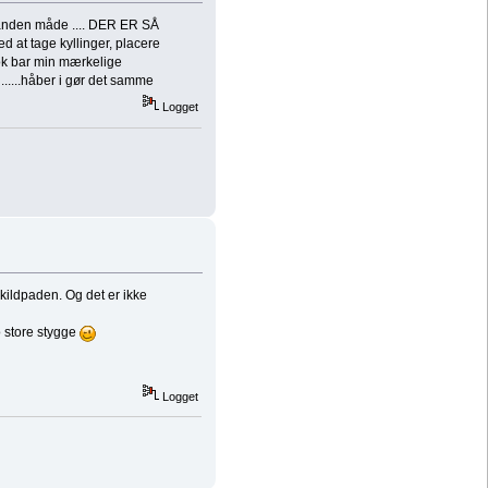
 en anden måde .... DER ER SÅ
at tage kyllinger, placere
nok bar min mærkelige
n......håber i gør det samme
Logget
kildpaden. Og det er ikke
o store stygge
Logget