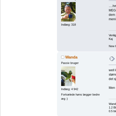
.....
MEGE
dem p
menin
Indlæg: 318
Venlig
Kaj
New H
Wanda
Passiv bruger
well 
størr
det s
Men s
Indlæg: 4 942
Forkælede høns lægger bedre
æg :)
Wand
1.2 B
0.5 bl