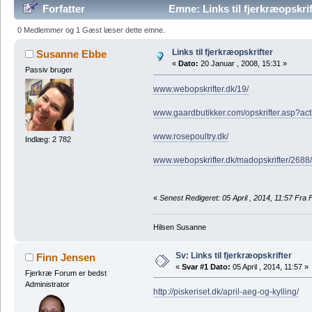
Forfatter
Emne: Links til fjerkræopskri
0 Medlemmer og 1 Gæst læser dette emne.
Links til fjerkræopskrifter
Susanne Ebbe
«
Dato:
20 Januar , 2008, 15:31 »
Passiv bruger
www.webopskrifter.dk/19/
www.gaardbutikker.com/opskrifter.asp?act
www.rosepoultry.dk/
Indlæg: 2 782
www.webopskrifter.dk/madopskrifter/2688/
«
Senest Redigeret: 05 April , 2014, 11:57 Fra
Hilsen Susanne
Sv: Links til fjerkræopskrifter
Finn Jensen
«
Svar #1 Dato:
05 April , 2014, 11:57 »
Fjerkræ Forum er bedst
Administrator
http://piskeriset.dk/april-aeg-og-kylling/