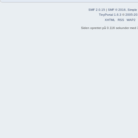
SMF 2.0.15
|
SMF © 2016
,
Simple
TinyPortal 1.6.3
©
2005-20
XHTML
RSS
WAP2
Siden oprettet på 0.116 sekunder med 3