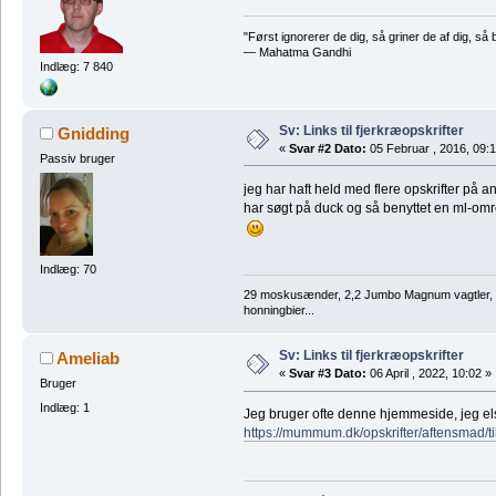
"Først ignorerer de dig, så griner de af dig, s
― Mahatma Gandhi
Indlæg: 7 840
Sv: Links til fjerkræopskrifter
Gnidding
«
Svar #2 Dato:
05 Februar , 2016, 09:1
Passiv bruger
jeg har haft held med flere opskrifter på 
har søgt på duck og så benyttet en ml-omr
Indlæg: 70
29 moskusænder, 2,2 Jumbo Magnum vagtler, 4 
honningbier...
Sv: Links til fjerkræopskrifter
Ameliab
«
Svar #3 Dato:
06 April , 2022, 10:02 »
Bruger
Indlæg: 1
Jeg bruger ofte denne hjemmeside, jeg els
https://mummum.dk/opskrifter/aftensmad/ti