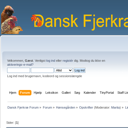
Velkommen,
Gæst
. Venligst
log ind
eller
registér
dig. Modtog du ikke en
aktiverings-e-mail?
Log ind med brugernavn, kodeord og sessionslængde
Hjem
Forum
Hjælp
Leksikon
Galleri
Søg
Kalender
TinyPortal
Staff Li
Dansk Fjerkræ Forum
»
Forum
»
Hønsegården
»
Opskrifter
(Moderator:
Marita
) »
Li
Sider: [
1
]