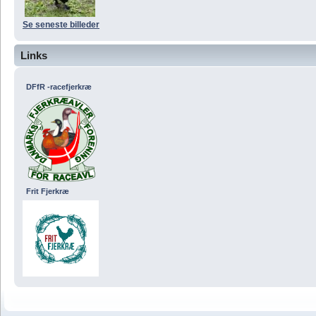
Se seneste billeder
Links
DFfR -racefjerkræ
Frit Fjerkræ