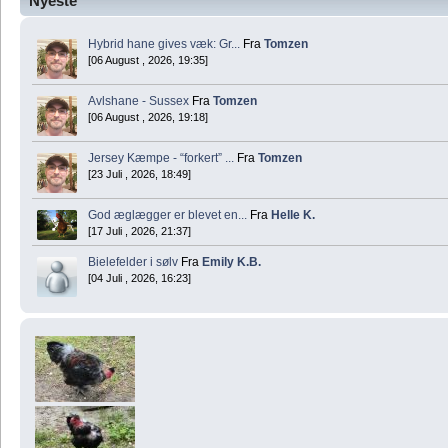
Nyeste
Hybrid hane gives væk: Gr...
Fra
Tomzen
[06 August , 2026, 19:35]
Avlshane - Sussex
Fra
Tomzen
[06 August , 2026, 19:18]
Jersey Kæmpe - “forkert” ...
Fra
Tomzen
[23 Juli , 2026, 18:49]
God æglægger er blevet en...
Fra
Helle K.
[17 Juli , 2026, 21:37]
Bielefelder i sølv
Fra
Emily K.B.
[04 Juli , 2026, 16:23]