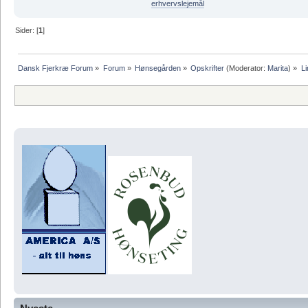
erhvervslejemål
Sider: [
1
]
Dansk Fjerkræ Forum
»
Forum
»
Hønsegården
»
Opskrifter
(Moderator:
Marita
) »
Li