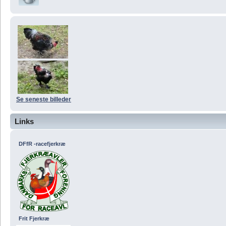
Se seneste billeder
Links
DFfR -racefjerkræ
Frit Fjerkræ