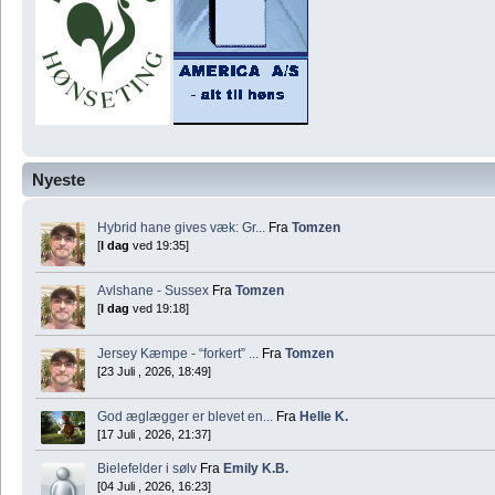
Nyeste
Hybrid hane gives væk: Gr...
Fra
Tomzen
[
I dag
ved 19:35]
Avlshane - Sussex
Fra
Tomzen
[
I dag
ved 19:18]
Jersey Kæmpe - “forkert” ...
Fra
Tomzen
[23 Juli , 2026, 18:49]
God æglægger er blevet en...
Fra
Helle K.
[17 Juli , 2026, 21:37]
Bielefelder i sølv
Fra
Emily K.B.
[04 Juli , 2026, 16:23]