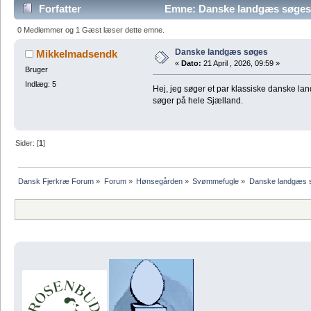
Forfatter
Emne: Danske landgæs søges
0 Medlemmer og 1 Gæst læser dette emne.
Danske landgæs søges
Mikkelmadsendk
«
Dato:
21 April , 2026, 09:59 »
Bruger
Indlæg: 5
Hej, jeg søger et par klassiske danske la
søger på hele Sjælland.
Sider: [
1
]
Dansk Fjerkræ Forum
»
Forum
»
Hønsegården
»
Svømmefugle
»
Danske landgæs 