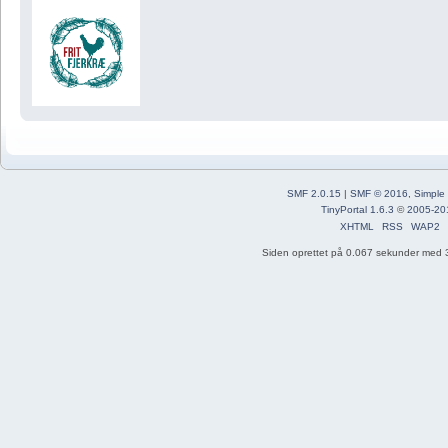
SMF 2.0.15
|
SMF © 2016
,
Simple
TinyPortal 1.6.3
©
2005-20
XHTML
RSS
WAP2
Siden oprettet på 0.067 sekunder med 3