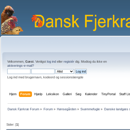
Velkommen,
Gæst
. Venligst
log ind
eller
registér
dig. Modtog du ikke en
aktiverings-e-mail?
Log ind med brugernavn, kodeord og sessionslængde
Hjem
Forum
Hjælp
Leksikon
Galleri
Søg
Kalender
TinyPortal
Staff Li
Dansk Fjerkræ Forum
»
Forum
»
Hønsegården
»
Svømmefugle
»
Danske landgæs 
Sider: [
1
]