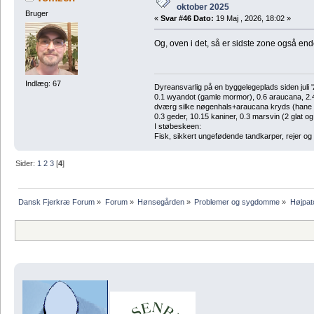
oktober 2025
Bruger
«
Svar #46 Dato:
19 Maj , 2026, 18:02 »
Og, oven i det, så er sidste zone også en
Indlæg: 67
Dyreansvarlig på en byggelegeplads siden juli '
0.1 wyandot (gamle mormor), 0.6 araucana, 2.4 
dværg silke nøgenhals+araucana kryds (hane des
0.3 geder, 10.15 kaniner, 0.3 marsvin (2 glat og
I støbeskeen:
Fisk, sikkert ungefødende tandkarper, rejer og
Sider:
1
2
3
[
4
]
Dansk Fjerkræ Forum
»
Forum
»
Hønsegården
»
Problemer og sygdomme
»
Højpat