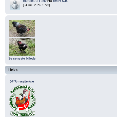
Bielefelder i sølv
Fra
Emily K.B.
[04 Juli , 2026, 16:23]
Se seneste billeder
Links
DFfR -racefjerkræ