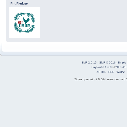
Frit Fjerkræ
SMF 2.0.15
|
SMF © 2016
,
Simple
TinyPortal 1.6.3
©
2005-20
XHTML
RSS
WAP2
Siden oprettet på 0.064 sekunder med 3