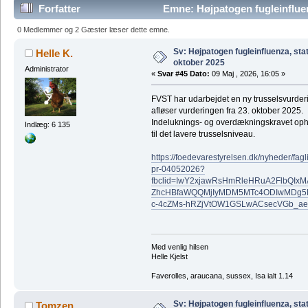
Forfatter
Emne: Højpatogen fugleinfluen
gange)
0 Medlemmer og 2 Gæster læser dette emne.
Sv: Højpatogen fugleinfluenza, sta
Helle K.
oktober 2025
Administrator
«
Svar #45 Dato:
09 Maj , 2026, 16:05 »
FVST har udarbejdet en ny trusselsvurderi
afløser vurderingen fra 23. oktober 2025.
Indeluknings- og overdækningskravet oph
Indlæg: 6 135
til det lavere trusselsniveau.
https://foedevarestyrelsen.dk/nyheder/fag
pr-04052026?
fbclid=IwY2xjawRsHmRleHRuA2FlbQI
ZhcHBfaWQQMjIyMDM5MTc4ODIwMDg5
c-4cZMs-hRZjVtOW1GSLwACsecVGb_
Med venlig hilsen
Helle Kjelst
Faverolles, araucana, sussex, Isa ialt 1.14
Sv: Højpatogen fugleinfluenza, sta
Tomzen