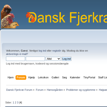
Velkommen,
Gæst
. Venligst
log ind
eller
registér
dig. Modtog du ikke en
aktiverings-e-mail?
Log ind med brugernavn, kodeord og sessionslængde
Hjem
Forum
Hjælp
Leksikon
Galleri
Søg
Kalender
TinyPortal
Staff Li
Dansk Fjerkræ Forum
»
Forum
»
Hønsegården
»
Problemer og sygdomme
»
Højpat
Sider:
1
2
3
[
4
]