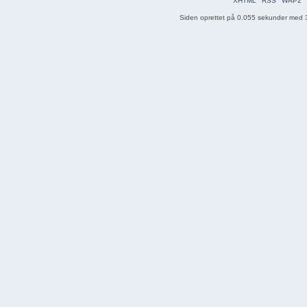
XHTML
RSS
WAP2
Siden oprettet på 0.055 sekunder med 3