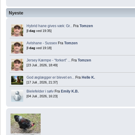
Nyeste
Hybrid hane gives væk: Gr...
Fra
Tomzen
[
I dag
ved 19:35]
Avlshane - Sussex
Fra
Tomzen
[
I dag
ved 19:18]
Jersey Kæmpe - “forkert” ...
Fra
Tomzen
[23 Juli , 2026, 18:49]
God æglægger er blevet en...
Fra
Helle K.
[17 Juli , 2026, 21:37]
Bielefelder i sølv
Fra
Emily K.B.
[04 Juli , 2026, 16:23]