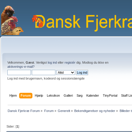
Velkommen,
Gæst
. Venligst
log ind
eller
registér
dig. Modtog du ikke en
aktiverings-e-mail?
Log ind med brugernavn, kodeord og sessionslængde
Hjem
Forum
Hjælp
Leksikon
Galleri
Søg
Kalender
TinyPortal
Staff Li
Dansk Fjerkræ Forum
»
Forum
»
Generelt
»
Bekendtgørelser og nyheder
»
Billeder t
Sider: [
1
]