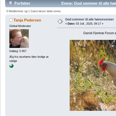
Forfatter
Emne: God sommer til alle hø
0 Medlemmer og 1 Gæst læser dette emne.
God sommer til alle hønsevenner
Tanja Pedersen
«
Dato:
03 Juli , 2025, 09:17 »
Global Moderator
Dansk Fjerkræ Forum øn
Indlæg: 5 957
Æg fra racehøns blev lovlige at
sælge