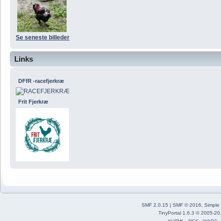
Se seneste billeder
Links
DFfR -racefjerkræ
Frit Fjerkræ
SMF 2.0.15
|
SMF © 2016
,
Simple
TinyPortal 1.6.3
©
2005-20