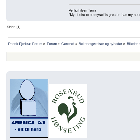
Venlig hilsen Tanja
"My desire to be myself is greater than my need t
Sider: [
1
]
Dansk Fjerkræ Forum
»
Forum
»
Generelt
»
Bekendtgørelser og nyheder
»
Billeder t