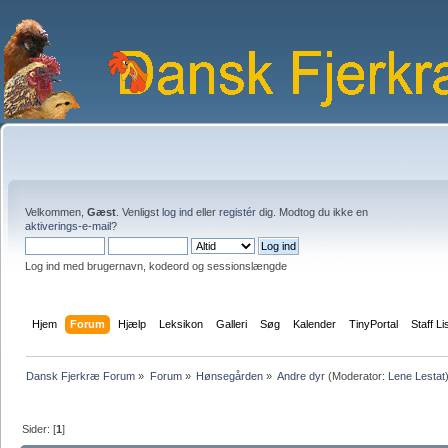
Velkommen,
Gæst
. Venligst
log ind
eller
registér
dig. Modtog du ikke en
aktiverings-e-mail?
Log ind med brugernavn, kodeord og sessionslængde
Hjem
Forum
Hjælp
Leksikon
Galleri
Søg
Kalender
TinyPortal
Staff Li
Dansk Fjerkræ Forum
»
Forum
»
Hønsegården
»
Andre dyr
(Moderator:
Lene Lestat
Sider: [
1
]