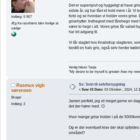
Det er supersjovt og hyggeligt at have grise 
sidste år, og har fået et hold mere i år. Vi
forbi og se hvordan vi holder vores grise.
Indlæg: 5 957
grisehytter. Indhegnet med fårehegn med to
Æg fra racehøns blev lovlige at
være to hegn i alt. Vores grise får valset
sælge
har let adgang til.
Vi får slagtet hos Knabstrup slagteren, s
bestilt en halv gris, også selv henter kødet
Venlig hilsen Tanja
"My desire to be myself is greater than my need t
Sv: Svin til selvforsygning
Rasmus vigh
sørensen
«
Svar #2 Dato:
03 Oktober , 2024, 12:
Bruger
Jamen perfekt, jeg vil meget gerne en dag
Indlæg: 2
det der hører med. 🙂
Hvor mange grise holder i på de 5000kvm
Og er der eventuelt krav der skal opfyldes i
området?