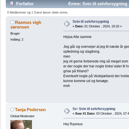
Forfatter
Emne: Svin til selvforsygning
0 Medlemmer og 1 Gæst læser dette emne.
Svin til selvforsygning
Rasmus vigh
sørensen
«
Dato:
01 Oktober , 2024, 19:20 »
Bruger
Hejsa Alle samme
Indlæg: 2
Jeg går og overvejer at jeg til næste år ger
opfedning og slagtning.
men
jeg vil gerne forberede mig så meget som m
er der nogle der har nogle links/ sider til
grise på friland?
Eventuelt nogle på Vestsjælland der holde
kunne komme ud og besøge.
mvh
Sv: Svin til selvforsygning
Tanja Pedersen
«
Svar #1 Dato:
03 Oktober , 2024, 07:
Global Moderator
Hej Rasmus