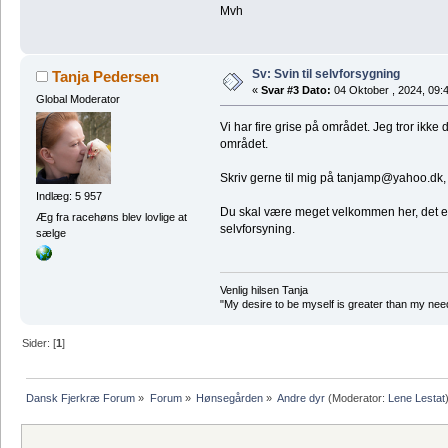
Mvh
Sv: Svin til selvforsygning
Tanja Pedersen
«
Svar #3 Dato:
04 Oktober , 2024, 09:
Global Moderator
Vi har fire grise på området. Jeg tror ikke d
området.
Skriv gerne til mig på tanjamp@yahoo.dk, da
Indlæg: 5 957
Du skal være meget velkommen her, det er vi
Æg fra racehøns blev lovlige at
selvforsyning.
sælge
Venlig hilsen Tanja
"My desire to be myself is greater than my need t
Sider: [
1
]
Dansk Fjerkræ Forum
»
Forum
»
Hønsegården
»
Andre dyr
(Moderator:
Lene Lestat