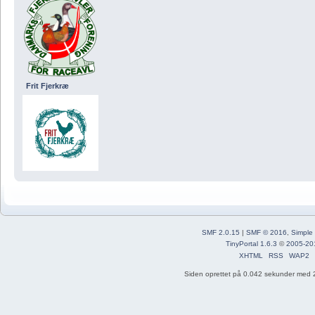
Frit Fjerkræ
SMF 2.0.15
|
SMF © 2016
,
Simple
TinyPortal 1.6.3
©
2005-20
XHTML
RSS
WAP2
Siden oprettet på 0.042 sekunder med 2