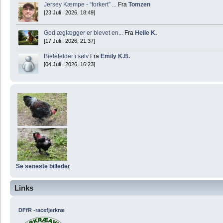
Jersey Kæmpe - “forkert” ...
Fra
Tomzen
[23 Juli , 2026, 18:49]
God æglægger er blevet en...
Fra
Helle K.
[17 Juli , 2026, 21:37]
Bielefelder i sølv
Fra
Emily K.B.
[04 Juli , 2026, 16:23]
Se seneste billeder
Links
DFfR -racefjerkræ