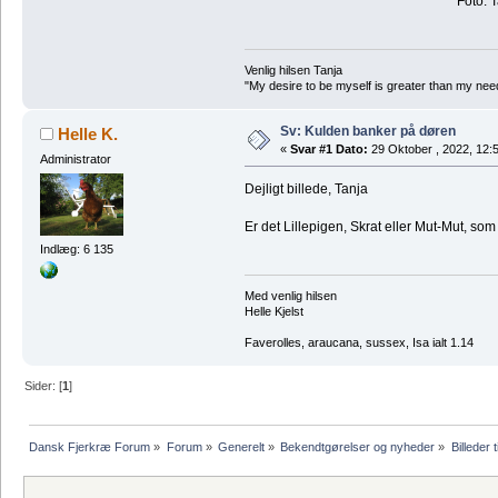
Foto: 
Venlig hilsen Tanja
"My desire to be myself is greater than my need t
Sv: Kulden banker på døren
Helle K.
«
Svar #1 Dato:
29 Oktober , 2022, 12:
Administrator
Dejligt billede, Tanja
Er det Lillepigen, Skrat eller Mut-Mut, som
Indlæg: 6 135
Med venlig hilsen
Helle Kjelst
Faverolles, araucana, sussex, Isa ialt 1.14
Sider: [
1
]
Dansk Fjerkræ Forum
»
Forum
»
Generelt
»
Bekendtgørelser og nyheder
»
Billeder t