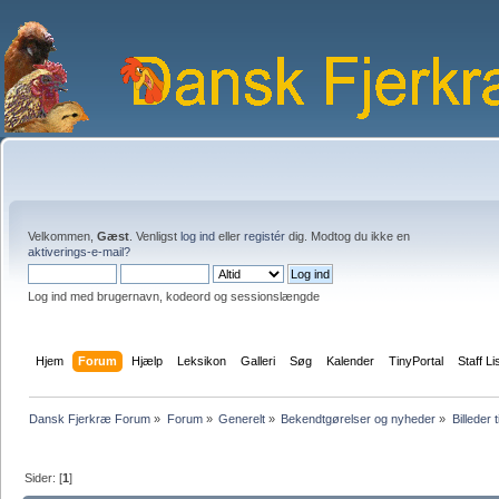
Velkommen,
Gæst
. Venligst
log ind
eller
registér
dig. Modtog du ikke en
aktiverings-e-mail?
Log ind med brugernavn, kodeord og sessionslængde
Hjem
Forum
Hjælp
Leksikon
Galleri
Søg
Kalender
TinyPortal
Staff Li
Dansk Fjerkræ Forum
»
Forum
»
Generelt
»
Bekendtgørelser og nyheder
»
Billeder t
Sider: [
1
]