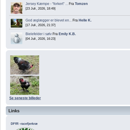
Jersey Kæmpe - “forkert” ...
Fra
Tomzen
[23 Juli , 2026, 18:49]
God æglægger er blevet en...
Fra
Helle K.
[17 Juli , 2026, 21:37]
Bielefelder i sølv
Fra
Emily K.B.
[04 Juli , 2026, 16:23]
Se seneste billeder
Links
DFfR -racefjerkræ