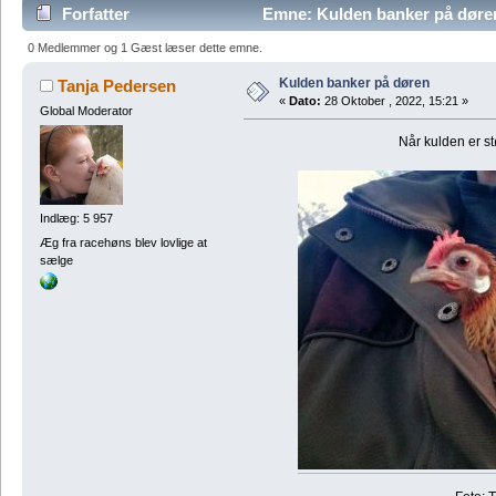
Forfatter
Emne: Kulden banker på døre
0 Medlemmer og 1 Gæst læser dette emne.
Kulden banker på døren
Tanja Pedersen
«
Dato:
28 Oktober , 2022, 15:21 »
Global Moderator
Når kulden er s
Indlæg: 5 957
Æg fra racehøns blev lovlige at
sælge