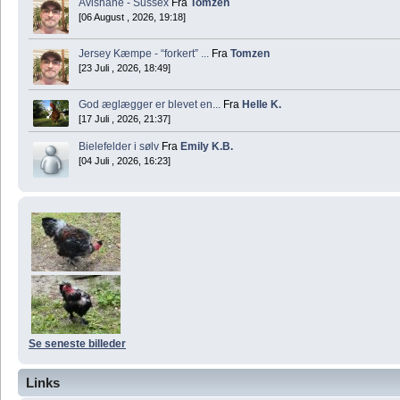
Avlshane - Sussex
Fra
Tomzen
[06 August , 2026, 19:18]
Jersey Kæmpe - “forkert” ...
Fra
Tomzen
[23 Juli , 2026, 18:49]
God æglægger er blevet en...
Fra
Helle K.
[17 Juli , 2026, 21:37]
Bielefelder i sølv
Fra
Emily K.B.
[04 Juli , 2026, 16:23]
Se seneste billeder
Links