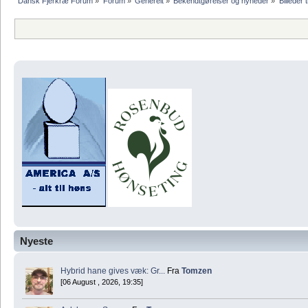
Dansk Fjerkræ Forum
»
Forum
»
Generelt
»
Bekendtgørelser og nyheder
»
Billeder t
Nyeste
Hybrid hane gives væk: Gr...
Fra
Tomzen
[06 August , 2026, 19:35]