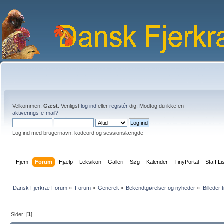
Velkommen,
Gæst
. Venligst
log ind
eller
registér
dig. Modtog du ikke en
aktiverings-e-mail?
Log ind med brugernavn, kodeord og sessionslængde
Hjem
Forum
Hjælp
Leksikon
Galleri
Søg
Kalender
TinyPortal
Staff Li
Dansk Fjerkræ Forum
»
Forum
»
Generelt
»
Bekendtgørelser og nyheder
»
Billeder t
Sider: [
1
]