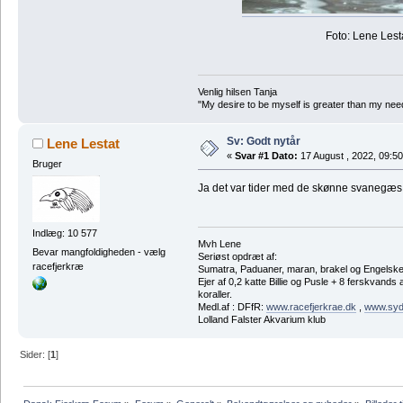
Foto: Lene Lest
Venlig hilsen Tanja
"My desire to be myself is greater than my need t
Sv: Godt nytår
Lene Lestat
«
Svar #1 Dato:
17 August , 2022, 09:50
Bruger
Ja det var tider med de skønne svanegæs
Indlæg: 10 577
Mvh Lene
Bevar mangfoldigheden - vælg
Seriøst opdræt af:
racefjerkræ
Sumatra, Paduaner, maran, brakel og Engelsk
Ejer af 0,2 katte Billie og Pusle + 8 ferskvands
koraller.
Medl.af : DFfR:
www.racefjerkrae.dk
,
www.sydh
Lolland Falster Akvarium klub
Sider: [
1
]