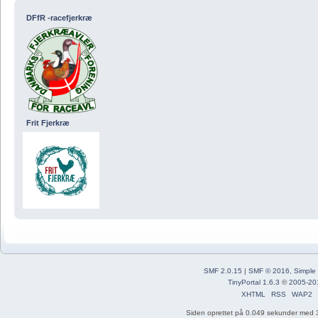
DFfR -racefjerkræ
Frit Fjerkræ
SMF 2.0.15
|
SMF © 2016
,
Simple
TinyPortal 1.6.3
©
2005-20
XHTML
RSS
WAP2
Siden oprettet på 0.049 sekunder med 3