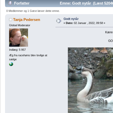
Forfatter
Emne: Godt nytår (Læst 5204
0 Medlemmer og 1 Gæst læser dette emne.
Godt nytår
Tanja Pedersen
«
Dato:
02 Januar , 2022, 09:58 »
Global Moderator
Kære 
GO
Indlæg: 5 957
Æg fra racehøns blev lovlige at
sælge