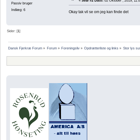
«
Svar #2 Dato:
02 Oktober , 2019, 11:0
Passiv bruger
Indlæg: 6
Okay tak vil se om jeg kan finde det
Sider: [
1
]
Dansk Fjerkræ Forum
»
Forum
»
Foreningsliv
»
Opdrætterliste og links
»
Stor lys s