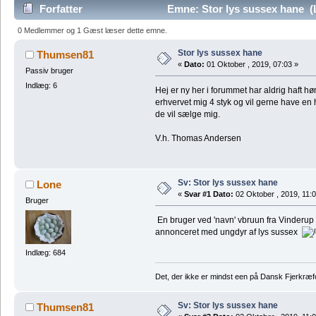
Forfatter
Emne: Stor lys sussex hane (
0 Medlemmer og 1 Gæst læser dette emne.
Stor lys sussex hane
Thumsen81
«
Dato:
01 Oktober , 2019, 07:03 »
Passiv bruger
Indlæg: 6
Hej er ny her i forummet har aldrig haft hø
erhvervet mig 4 styk og vil gerne have en 
de vil sælge mig.
V.h. Thomas Andersen
Sv: Stor lys sussex hane
Lone
«
Svar #1 Dato:
02 Oktober , 2019, 11:0
Bruger
En bruger ved 'navn' vbruun fra Vinderup
annonceret med ungdyr af lys sussex
Indlæg: 684
Det, der ikke er mindst een på Dansk Fjerkræf
Sv: Stor lys sussex hane
Thumsen81