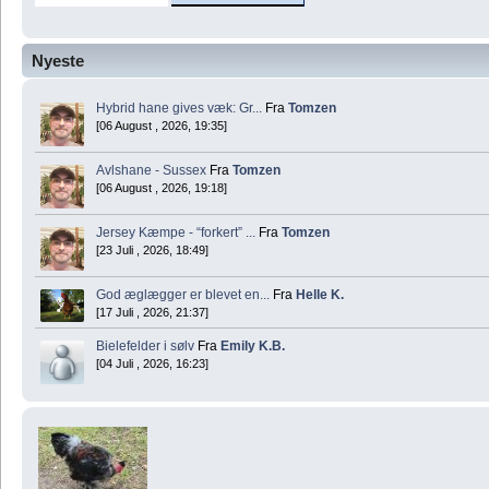
Nyeste
Hybrid hane gives væk: Gr...
Fra
Tomzen
[06 August , 2026, 19:35]
Avlshane - Sussex
Fra
Tomzen
[06 August , 2026, 19:18]
Jersey Kæmpe - “forkert” ...
Fra
Tomzen
[23 Juli , 2026, 18:49]
God æglægger er blevet en...
Fra
Helle K.
[17 Juli , 2026, 21:37]
Bielefelder i sølv
Fra
Emily K.B.
[04 Juli , 2026, 16:23]