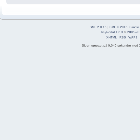
SMF 2.0.15
|
SMF © 2016
,
Simple
TinyPortal 1.6.3
©
2005-20
XHTML
RSS
WAP2
Siden oprettet på 0.045 sekunder med 3