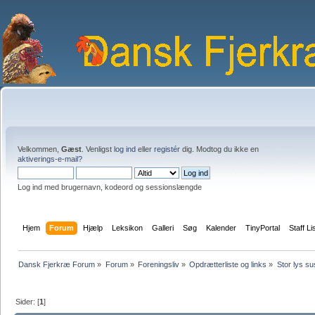
Velkommen,
Gæst
. Venligst
log ind
eller
registér
dig. Modtog du ikke en
aktiverings-e-mail?
Log ind med brugernavn, kodeord og sessionslængde
Hjem
Forum
Hjælp
Leksikon
Galleri
Søg
Kalender
TinyPortal
Staff Li
Dansk Fjerkræ Forum
»
Forum
»
Foreningsliv
»
Opdrætterliste og links
»
Stor lys s
Sider: [
1
]