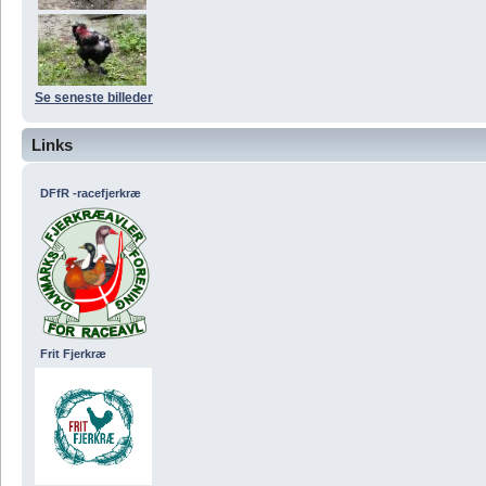
Se seneste billeder
Links
DFfR -racefjerkræ
Frit Fjerkræ