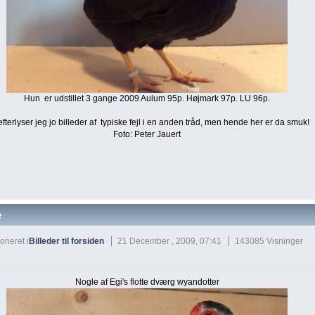
Hun er udstillet 3 gange 2009 Aulum 95p. Højmark 97p. LU 96p.
fterlyser jeg jo billeder af typiske fejl i en anden tråd, men hende her er da smuk!
Foto: Peter Jauert
e
oneret i
Billeder til forsiden
21 December , 2009, 07:41
143085 Visninger
Nogle af Egi's flotte dværg wyandotter