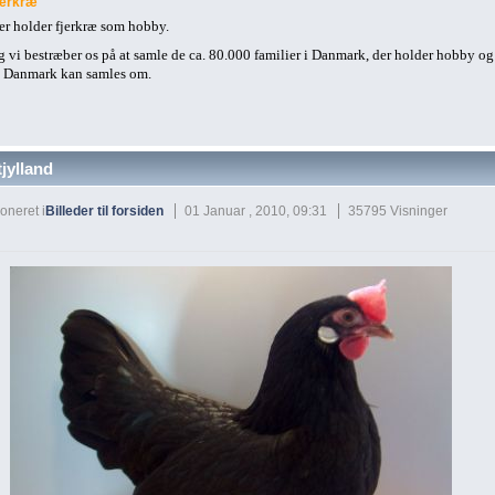
jerkræ
der holder fjerkræ som hobby.
og vi bestræber os på at samle de ca. 80.000 familier i Danmark, der holder hobby o
k i Danmark kan samles om.
tjylland
oneret i
Billeder til forsiden
01 Januar , 2010, 09:31
35795 Visninger