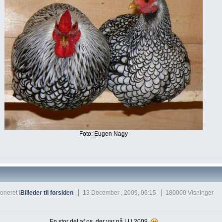
Foto: Eugen Nagy
oneret i
Billeder til forsiden
13 December , 2009, 06:15
180000 Visninger
En stor del af os, der var på LU 2009