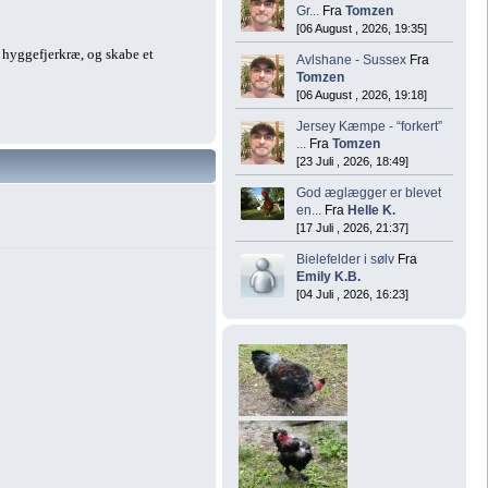
Gr...
Fra
Tomzen
[06 August , 2026, 19:35]
g hyggefjerkræ, og skabe et
Avlshane - Sussex
Fra
Tomzen
[06 August , 2026, 19:18]
Jersey Kæmpe - “forkert”
...
Fra
Tomzen
[23 Juli , 2026, 18:49]
God æglægger er blevet
en...
Fra
Helle K.
[17 Juli , 2026, 21:37]
Bielefelder i sølv
Fra
Emily K.B.
[04 Juli , 2026, 16:23]