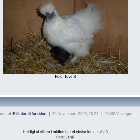
Foto: Tove B
oneret i
Billeder til forsiden
20 November , 2009, 23:24
46435 Visninger
Heldigt at silken i midten har et ekstra trin at stå på
Foto: JanR