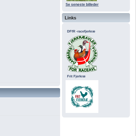
Se seneste billeder
Links
DFfR -racefjerkræ
Frit Fjerkræ