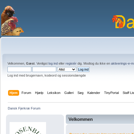
Velkommen,
Gæst
. Venligst
log ind
eller
registér
dig. Modtog du ikke en
aktiverings-e-m
Log ind med brugernavn, kodeord og sessionslængde
Hjem
Forum
Hjælp
Leksikon
Galleri
Søg
Kalender
TinyPortal
Staff Li
Dansk Fjerkræ Forum
Velkommen