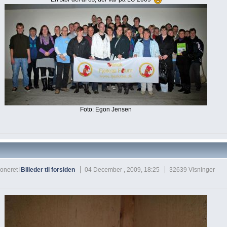
Foto: Egon Jensen
oneret i
Billeder til forsiden
04 December , 2009, 18:25
32639 Visninger