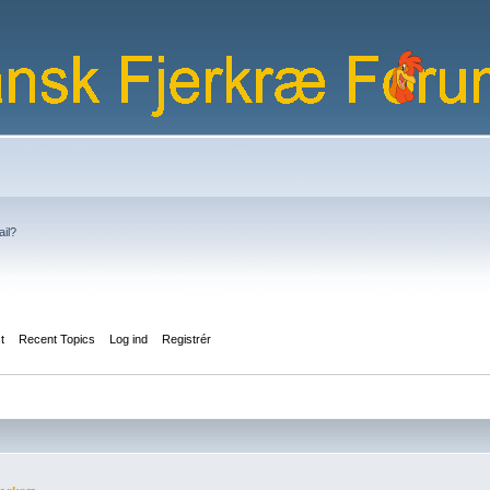
ail?
st
Recent Topics
Log ind
Registrér