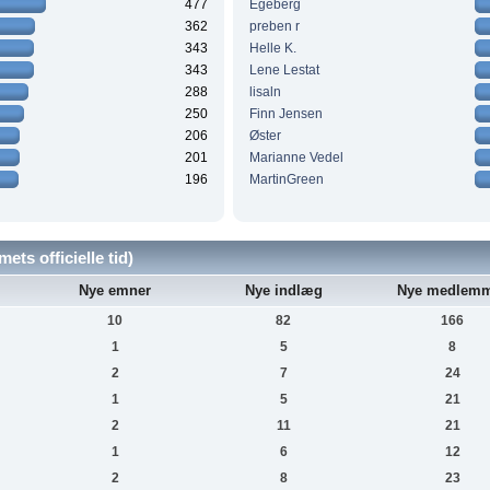
477
Egeberg
362
preben r
343
Helle K.
343
Lene Lestat
288
lisaln
250
Finn Jensen
206
Øster
201
Marianne Vedel
196
MartinGreen
ets officielle tid)
Nye emner
Nye indlæg
Nye medlem
10
82
166
1
5
8
2
7
24
1
5
21
2
11
21
1
6
12
2
8
23