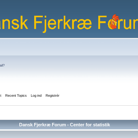
ail?
st
Recent Topics
Log ind
Registrér
Dansk Fjerkræ Forum - Center for statistik