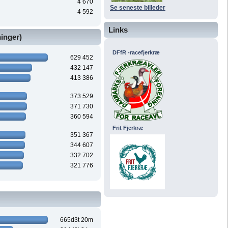
4 670
Se seneste billeder
4 592
Links
ninger)
DFfR -racefjerkræ
629 452
432 147
413 386
373 529
371 730
360 594
Frit Fjerkræ
351 367
344 607
332 702
321 776
665d3t 20m