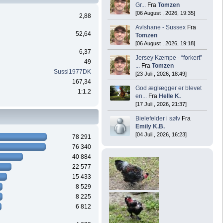
Gr...
Fra
Tomzen
[06 August , 2026, 19:35]
2,88
Avlshane - Sussex
Fra
52,64
Tomzen
[06 August , 2026, 19:18]
6,37
Jersey Kæmpe - “forkert”
49
...
Fra
Tomzen
Sussi1977DK
[23 Juli , 2026, 18:49]
167,34
God æglægger er blevet
1:1.2
en...
Fra
Helle K.
[17 Juli , 2026, 21:37]
Bielefelder i sølv
Fra
Emily K.B.
[04 Juli , 2026, 16:23]
78 291
76 340
40 884
22 577
15 433
8 529
8 225
6 812