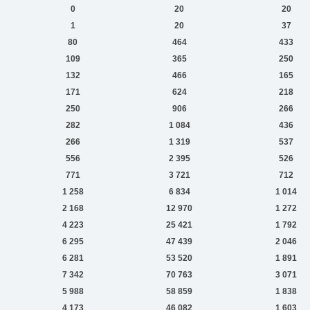
0
20
20
1
20
37
80
464
433
109
365
250
132
466
165
171
624
218
250
906
266
282
1 084
436
266
1 319
537
556
2 395
526
771
3 721
712
1 258
6 834
1 014
2 168
12 970
1 272
4 223
25 421
1 792
6 295
47 439
2 046
6 281
53 520
1 891
7 342
70 763
3 071
5 988
58 859
1 838
4 173
46 082
1 603