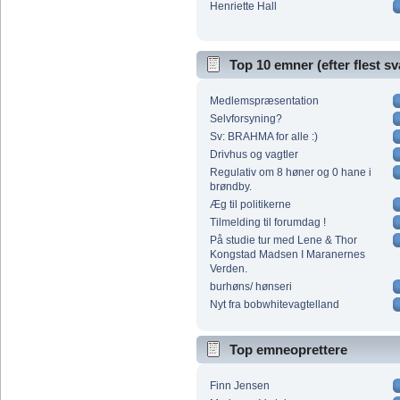
Henriette Hall
Top 10 emner (efter flest sv
Medlemspræsentation
Selvforsyning?
Sv: BRAHMA for alle :)
Drivhus og vagtler
Regulativ om 8 høner og 0 hane i
brøndby.
Æg til politikerne
Tilmelding til forumdag !
På studie tur med Lene & Thor
Kongstad Madsen I Maranernes
Verden.
burhøns/ hønseri
Nyt fra bobwhitevagtelland
Top emneoprettere
Finn Jensen