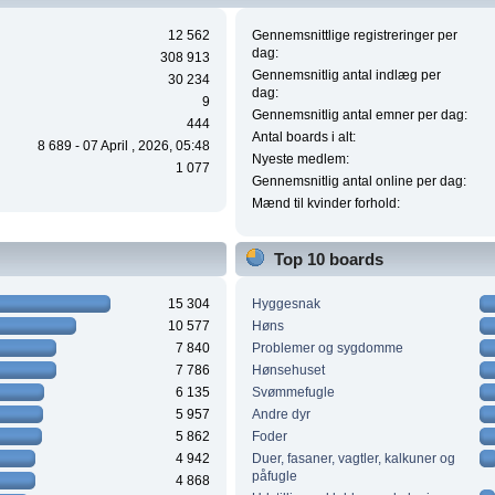
12 562
Gennemsnittlige registreringer per
dag:
308 913
Gennemsnitlig antal indlæg per
30 234
dag:
9
Gennemsnitlig antal emner per dag:
444
Antal boards i alt:
8 689 - 07 April , 2026, 05:48
Nyeste medlem:
1 077
Gennemsnitlig antal online per dag:
Mænd til kvinder forhold:
Top 10 boards
15 304
Hyggesnak
10 577
Høns
7 840
Problemer og sygdomme
7 786
Hønsehuset
6 135
Svømmefugle
5 957
Andre dyr
5 862
Foder
4 942
Duer, fasaner, vagtler, kalkuner og
påfugle
4 868