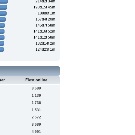
214d2t 34m
198d15t 45m
188d8t 1m
167d4t 20m
145d7t 58m
141d16t 52m
141d12t 58m
132d14t 2m
124d23t 1m
mer
Flest online
8 689
1 139
1 736
1 531
2 572
8 689
4 991