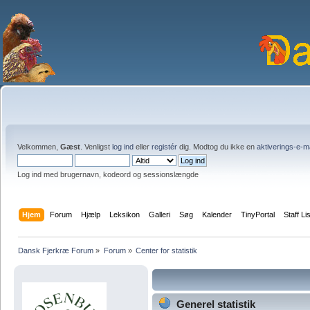
Velkommen,
Gæst
. Venligst
log ind
eller
registér
dig. Modtog du ikke en
aktiverings-e-m
Log ind med brugernavn, kodeord og sessionslængde
Hjem
Forum
Hjælp
Leksikon
Galleri
Søg
Kalender
TinyPortal
Staff Li
Dansk Fjerkræ Forum
»
Forum
»
Center for statistik
Generel statistik