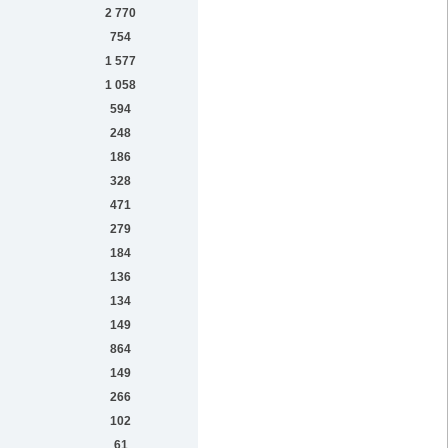
2 770
754
1 577
1 058
594
248
186
328
471
279
184
136
134
149
864
149
266
102
61