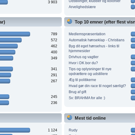
Udstillinger, klubber og kolonier
3 903
Arvelighedslære
ar)
Top 10 emner (efter flest vis
789
Medlemspræsentation
572
Automatisk hønseklap - Christians
462
Byg dit eget hønsehus - links til
hjemmesider
400
Drivhus og vagtler
349
Hvor i DK bor du?
341
Tips og oplysninger til nye
opdrættere og udstillere
291
Æg til politikerne
267
Hvad gør din race til noget særligt?
Brug af gift
245
Sv: BRAHMA for alle :)
236
Mest tid online
1 124
Rudy