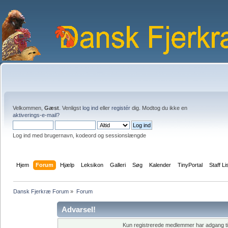
Velkommen,
Gæst
. Venligst
log ind
eller
registér
dig. Modtog du ikke en
aktiverings-e-mail?
Log ind med brugernavn, kodeord og sessionslængde
Hjem
Forum
Hjælp
Leksikon
Galleri
Søg
Kalender
TinyPortal
Staff Li
Dansk Fjerkræ Forum
»
Forum
Advarsel!
Kun registrerede medlemmer har adgang til