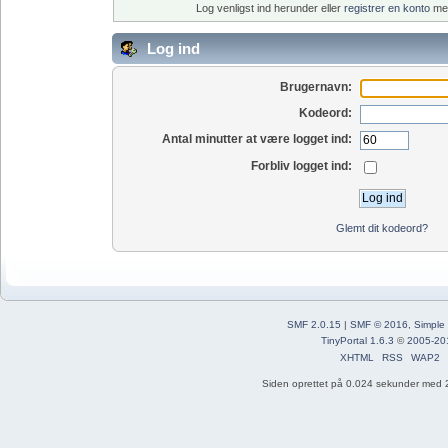
Log venligst ind herunder eller
registrer en konto
med
Log ind
Brugernavn:
Kodeord:
Antal minutter at være logget ind:
Forbliv logget ind:
Glemt dit kodeord?
SMF 2.0.15
|
SMF © 2016
,
Simple
TinyPortal 1.6.3
©
2005-20
XHTML
RSS
WAP2
Siden oprettet på 0.024 sekunder med 2