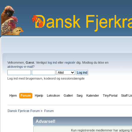
Velkommen,
Gæst
. Venligst
log ind
eller
registér
dig. Modtog du ikke en
aktiverings-e-mail?
Log ind med brugernavn, kodeord og sessionslængde
Hjem
Forum
Hjælp
Leksikon
Galleri
Søg
Kalender
TinyPortal
Staff Li
Dansk Fjerkræ Forum
»
Forum
Advarsel!
Kun registrerede medlemmer har adgang til