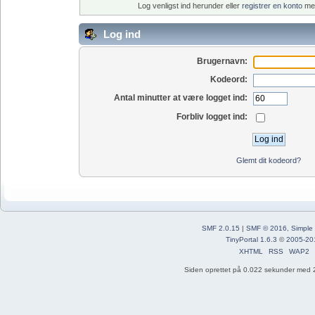
Log venligst ind herunder eller
registrer en konto
med
Log ind
Brugernavn:
Kodeord:
Antal minutter at være logget ind:
Forbliv logget ind:
Glemt dit kodeord?
SMF 2.0.15
|
SMF © 2016
,
Simple
TinyPortal 1.6.3
©
2005-20
XHTML
RSS
WAP2
Siden oprettet på 0.022 sekunder med 2