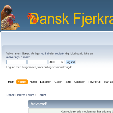
Velkommen,
Gæst
. Venligst
log ind
eller
registér
dig. Modtog du ikke en
aktiverings-e-mail?
Log ind med brugernavn, kodeord og sessionslængde
Hjem
Forum
Hjælp
Leksikon
Galleri
Søg
Kalender
TinyPortal
Staff Li
Dansk Fjerkræ Forum
»
Forum
Advarsel!
Kun registrerede medlemmer har adgang til