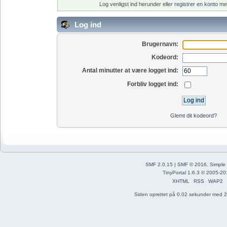
Log venligst ind herunder eller
registrer en konto
med
Log ind
Brugernavn:
Kodeord:
Antal minutter at være logget ind:
Forbliv logget ind:
Glemt dit kodeord?
SMF 2.0.15
|
SMF © 2016
,
Simple
TinyPortal 1.6.3
©
2005-20
XHTML
RSS
WAP2
Siden oprettet på 0.02 sekunder med 21