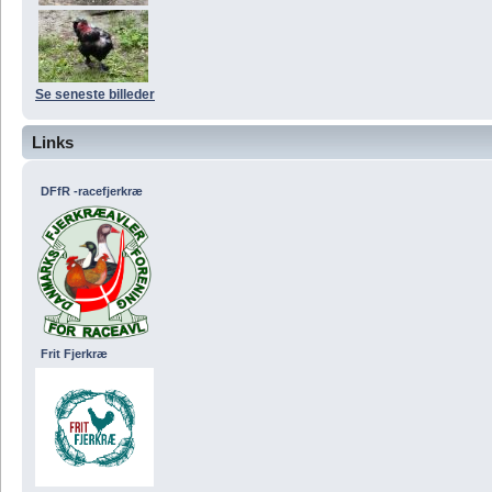
Se seneste billeder
Links
DFfR -racefjerkræ
Frit Fjerkræ