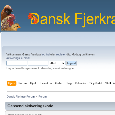
Velkommen,
Gæst
. Venligst
log ind
eller
registér
dig. Modtog du ikke en
aktiverings-e-mail?
Log ind med brugernavn, kodeord og sessionslængde
Hjem
Forum
Hjælp
Leksikon
Galleri
Søg
Kalender
TinyPortal
Staff Li
Dansk Fjerkræ Forum
»
Forum
Gensend aktiveringskode