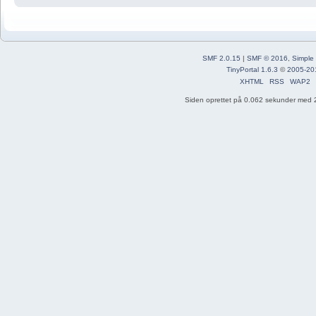
SMF 2.0.15
|
SMF © 2016
,
Simple
TinyPortal 1.6.3
©
2005-20
XHTML
RSS
WAP2
Siden oprettet på 0.062 sekunder med 2