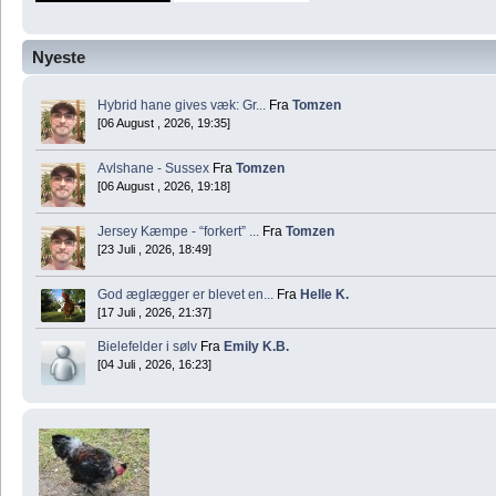
Nyeste
Hybrid hane gives væk: Gr...
Fra
Tomzen
[06 August , 2026, 19:35]
Avlshane - Sussex
Fra
Tomzen
[06 August , 2026, 19:18]
Jersey Kæmpe - “forkert” ...
Fra
Tomzen
[23 Juli , 2026, 18:49]
God æglægger er blevet en...
Fra
Helle K.
[17 Juli , 2026, 21:37]
Bielefelder i sølv
Fra
Emily K.B.
[04 Juli , 2026, 16:23]