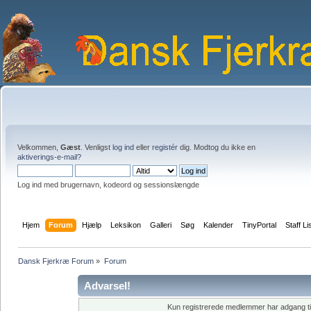
Velkommen,
Gæst
. Venligst
log ind
eller
registér
dig. Modtog du ikke en
aktiverings-e-mail?
Log ind med brugernavn, kodeord og sessionslængde
Hjem
Forum
Hjælp
Leksikon
Galleri
Søg
Kalender
TinyPortal
Staff Li
Dansk Fjerkræ Forum
»
Forum
Advarsel!
Kun registrerede medlemmer har adgang til