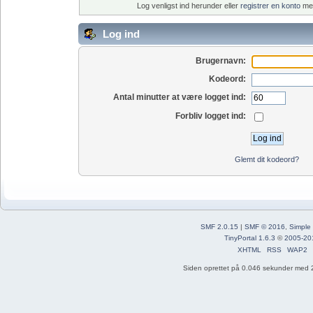
Log venligst ind herunder eller
registrer en konto
med
Log ind
Brugernavn:
Kodeord:
Antal minutter at være logget ind:
Forbliv logget ind:
Glemt dit kodeord?
SMF 2.0.15
|
SMF © 2016
,
Simple
TinyPortal 1.6.3
©
2005-20
XHTML
RSS
WAP2
Siden oprettet på 0.046 sekunder med 2