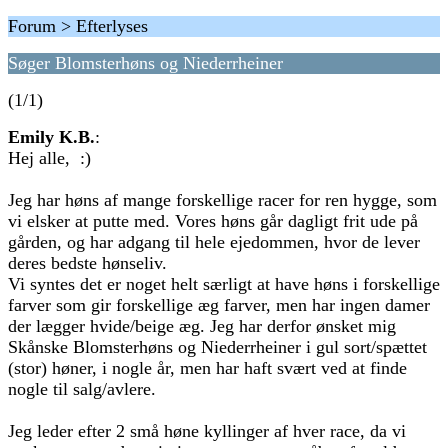
Forum > Efterlyses
Søger Blomsterhøns og Niederrheiner
(1/1)
Emily K.B.
:
Hej alle, :)
Jeg har høns af mange forskellige racer for ren hygge, som
vi elsker at putte med. Vores høns går dagligt frit ude på
gården, og har adgang til hele ejedommen, hvor de lever
deres bedste hønseliv.
Vi syntes det er noget helt særligt at have høns i forskellige
farver som gir forskellige æg farver, men har ingen damer
der lægger hvide/beige æg. Jeg har derfor ønsket mig
Skånske Blomsterhøns og Niederrheiner i gul sort/spættet
(stor) høner, i nogle år, men har haft svært ved at finde
nogle til salg/avlere.
Jeg leder efter 2 små høne kyllinger af hver race, da vi