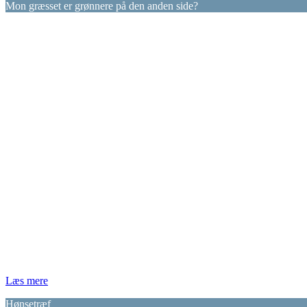
Mon græsset er grønnere på den anden side?
Læs mere
Hønsetræf