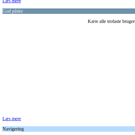
Læs mere
God påske
Kære alle trofaste bruge
Læs mere
Navigering