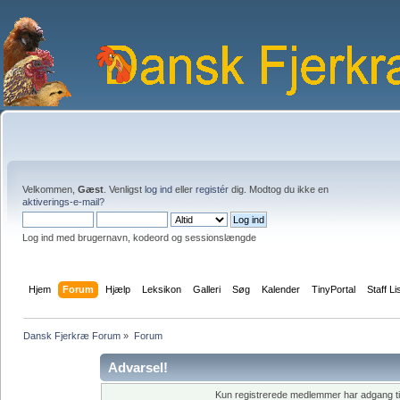
Velkommen,
Gæst
. Venligst
log ind
eller
registér
dig. Modtog du ikke en
aktiverings-e-mail?
Log ind med brugernavn, kodeord og sessionslængde
Hjem
Forum
Hjælp
Leksikon
Galleri
Søg
Kalender
TinyPortal
Staff Li
Dansk Fjerkræ Forum
»
Forum
Advarsel!
Kun registrerede medlemmer har adgang til