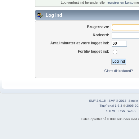
Log venligst ind herunder eller
registrer en konto
med
Log ind
Brugernavn:
Kodeord:
Antal minutter at være logget ind:
Forbliv logget ind:
Glemt dit kodeord?
SMF 2.0.15
|
SMF © 2016
,
Simple
TinyPortal 1.6.3
©
2005-20
XHTML
RSS
WAP2
Siden oprettet på 0.039 sekunder med 2